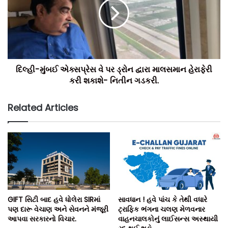
દિલ્હી-મુંબઈ એક્સપ્રેસ વે પર ડ્રોન દ્વારા માલસમાન હેરાફેરી
કરી શકાશે- નિતીન ગડકરી.
Related Articles
GIFT સિટી બાદ હવે ધોલેરા SIRમાં
સાવધાન ! હવે પાંચ કે તેથી વધારે
પણ દારૂ વેચાણ અને સેવનને મંજૂરી
ટ્રાફિક ભંગના ચલણ મેળવનાર
આપવા સરકારનો વિચાર.
વાહનચાલકોનું લાઈસન્સ અસ્થાયી