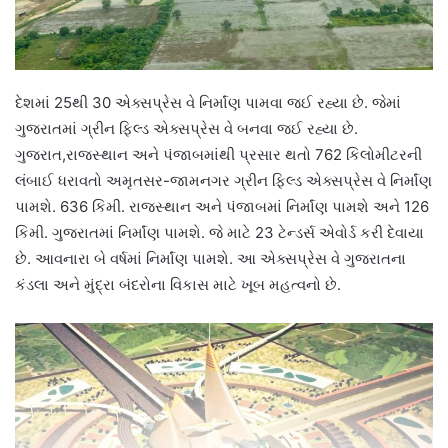
દેશમાં 25થી 30 એક્સપ્રેસ વે નિર્માંણ પામવા જઈ રહ્યા છે. જેમાં
ગુજરાતમાં ગ્રીન ફિલ્ડ એક્સપ્રેસ વે બનવા જઈ રહ્યા છે.
ગુજરાત,રાજસ્થાન અને પંજાબમાંથી પ્રસાર થતો 762 કિલોમીટરની
લંબાઈ ધરાવતો અમૃતસર-જામનગર ગ્રીન ફિલ્ડ એક્સપ્રેસ વે નિર્માંણ
પામશે. 636 કિમી. રાજસ્થાન અને પંજાબમાં નિર્માંણ પામશે અને 126
કિમી. ગુજરાતમાં નિર્માંણ પામશે. જે માટે 23 ટેન્ડર્સ એવોર્ડ કરી દેવાયા
છે. આવનારા બે વર્ષમાં નિર્માંણ પામશે. આ એક્સપ્રેસ વે ગુજરાતના
કંડલા અને મુંદ્રા બંદરોના વિકાસ માટે ખૂબ મહત્વનો છે.