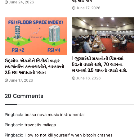
રદ્ થઈ શકે
June 24, 2026
June 17, 2026
1 જુલાઈથી મકાનોની કિંમતમાં
ઉદ્યોગ એકમોને સિટીથી બહાર
5%નો વધારો થશે, 70 લાખના
સ્થળાંતરિત કરનારાઓને, સરકારનો
મકાનમાં 3.5 લાખનો વધારો થશે.
2.5 FSI આપવાનો પ્લાન
June 16, 2026
June 17, 2026
20 Comments
Pingback:
bossa nova music instrumental
Pingback:
travestis málaga
Pingback:
How to not kill yourself when bitcoin crashes