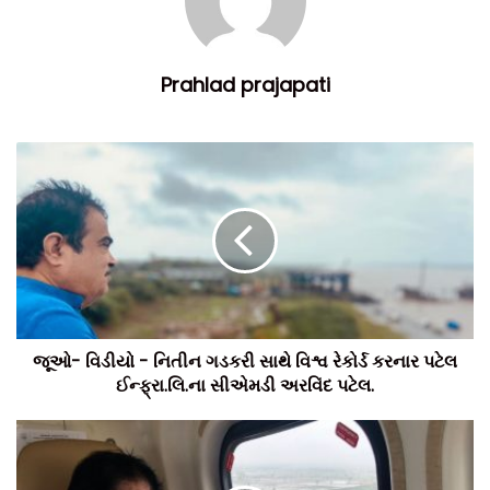
Prahlad prajapati
જૂઓ- વિડીયો - નિતીન ગડકરી સાથે વિશ્વ રેકોર્ડ કરનાર પટેલ
ઈન્ફ્રા.લિ.ના સીએમડી અરવિંદ પટેલ.