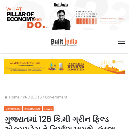
M
Home
/
PROJECTS
/
Government
Government
Infrastructure
NEWS
ગુજરાતમાં 126 કિ.મી ગ્રીન ફિલ્ડ