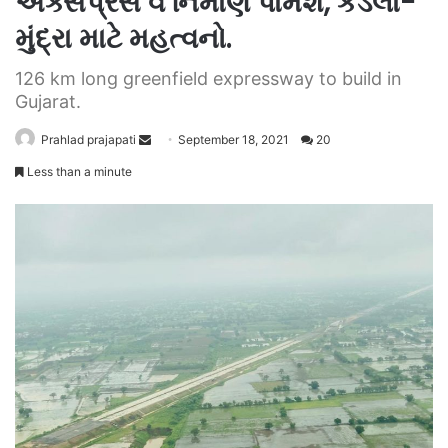
એક્સપ્રેસ વે નિર્માંણ પામશે, કંડલા-
મુંદ્રા માટે મહત્વનો.
126 km long greenfield expressway to build in
Gujarat.
Send
Prahlad prajapati
September 18, 2021
20
an
Less than a minute
email