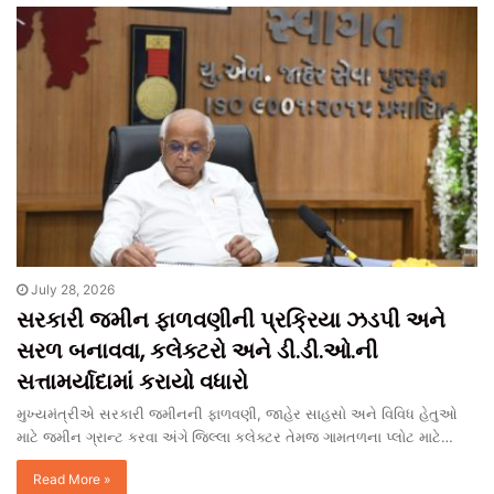
July 28, 2026
સરકારી જમીન ફાળવણીની પ્રક્રિયા ઝડપી અને
સરળ બનાવવા, કલેક્ટરો અને ડી.ડી.ઓ.ની
સત્તામર્યાદામાં કરાયો વધારો
મુખ્યમંત્રીએ સરકારી જમીનની ફાળવણી, જાહેર સાહસો અને વિવિધ હેતુઓ
માટે જમીન ગ્રાન્ટ કરવા અંગે જિલ્લા કલેક્ટર તેમજ ગામતળના પ્લોટ માટે…
Read More »