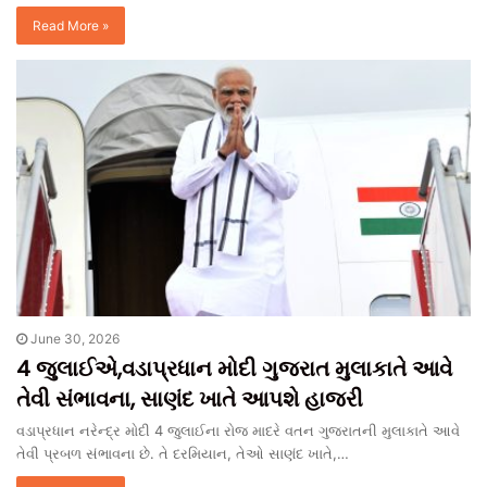
Read More »
June 30, 2026
4 જુલાઈએ,વડાપ્રધાન મોદી ગુજરાત મુલાકાતે આવે
તેવી સંભાવના, સાણંદ ખાતે આપશે હાજરી
વડાપ્રધાન નરેન્દ્ર મોદી 4 જુલાઈના રોજ માદરે વતન ગુજરાતની મુલાકાતે આવે
તેવી પ્રબળ સંભાવના છે. તે દરમિયાન, તેઓ સાણંદ ખાતે,…