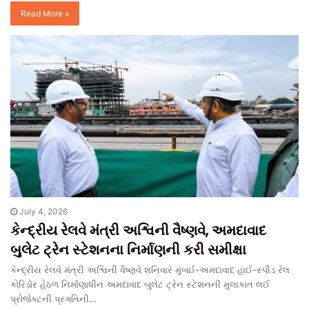
Read More »
July 4, 2026
કેન્દ્રીય રેલવે મંત્રી અશ્વિની વૈષ્ણવે, અમદાવાદ
બુલેટ ટ્રેન સ્ટેશનના નિર્માણની કરી સમીક્ષા
કેન્દ્રીય રેલવે મંત્રી અશ્વિની વૈષ્ણવે શનિવારે મુંબઈ-અમદાવાદ હાઈ-સ્પીડ રેલ
કોરિડોર હેઠળ નિર્માણાધીન અમદાવાદ બુલેટ ટ્રેન સ્ટેશનની મુલાકાત લઈ
પ્રોજેક્ટની પ્રગતિની…