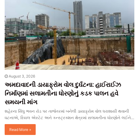
August 3, 2026
અમદાવાદની ડાયાફ્રોમ વોલ દુર્ઘટના: હાઈરાઈઝ
નિર્માણમાં સલામતીના ધોરણોનું કડક પાલન હવે
સમયની માંગ
શહેરના સિંધુ ભવન રોડ પર તાજેતરમાં બનેલી ડાયાફ્રોમ વોલ ધરાશાયી થવાની
ઘટનાએ, રિયલ એસ્ટેટ અને કન્સ્ટ્રક્શન ક્ષેત્રમાં સલામતીના ધોરણોને લઈને…
Read More »