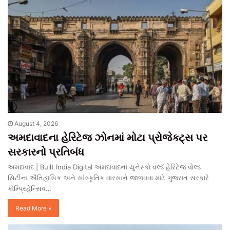
August 4, 2026
અમદાવાદના હેરિટેજ ઝોનમાં મોટા પ્રોજેક્ટ્સ પર
સરકારનો પ્રતિબંધ
અમદાવાદ | Built India Digital અમદાવાદના યુનેસ્કો વર્લ્ડ હેરિટેજ વોલ્ડ
સિટીના ઐતિહાસિક અને સાંસ્કૃતિક વારસાને જાળવવા માટે ગુજરાત સરકારે
કોમ્પ્રિહેન્સિવ…
Read More »