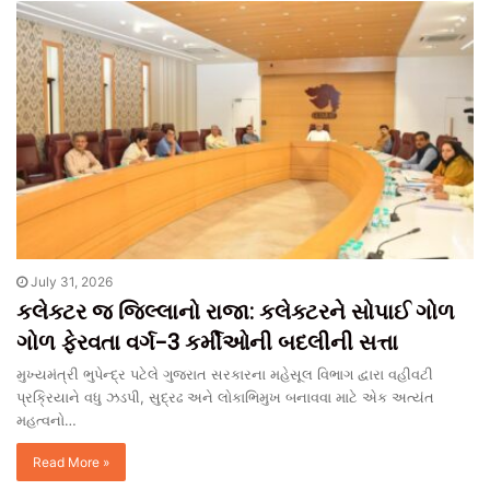
July 31, 2026
કલેક્ટર જ જિલ્લાનો રાજા: કલેક્ટરને સોપાઈ ગોળ
ગોળ ફેરવતા વર્ગ-3 કર્મીઓની બદલીની સત્તા
મુખ્યમંત્રી ભુપેન્દ્ર પટેલે ગુજરાત સરકારના મહેસૂલ વિભાગ દ્વારા વહીવટી
પ્રક્રિયાને વધુ ઝડપી, સુદ્રઢ અને લોકાભિમુખ બનાવવા માટે એક અત્યંત
મહત્વનો…
Read More »