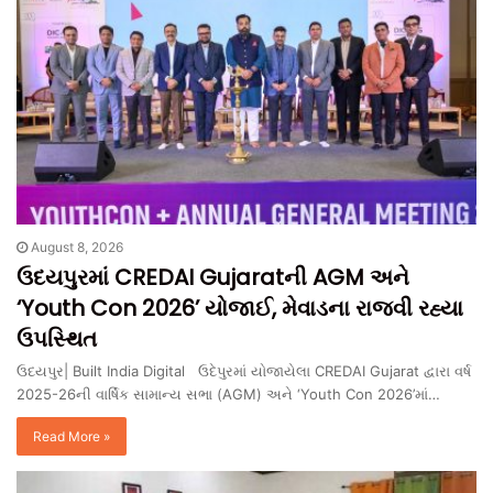
August 8, 2026
ઉદયપુરમાં CREDAI Gujaratની AGM અને
‘Youth Con 2026’ યોજાઈ, મેવાડના રાજવી રહ્યા
ઉપસ્થિત
ઉદયપુર| Built India Digital ઉદેપુરમાં યોજાયેલા CREDAI Gujarat દ્વારા વર્ષ
2025-26ની વાર્ષિક સામાન્ય સભા (AGM) અને ‘Youth Con 2026’માં…
Read More »