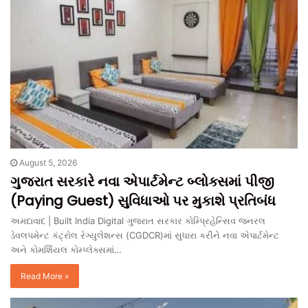
August 5, 2026
ગુજરાત સરકારે નવા એપાર્ટમેન્ટ બ્લોક્સમાં પીજી
(Paying Guest) સુવિધાઓ પર મુકાશે પ્રતિબંધ
અમદાવાદ | Built India Digital ગુજરાત સરકાર કોમ્પ્રિહેન્સિવ જનરલ
ડેવલપમેન્ટ કંટ્રોલ રેગ્યુલેશન્સ (CGDCR)માં સુધારા કરીને નવા એપાર્ટમેન્ટ
અને કોમર્શિયલ કોમ્પ્લેક્સમાં…
Read More »