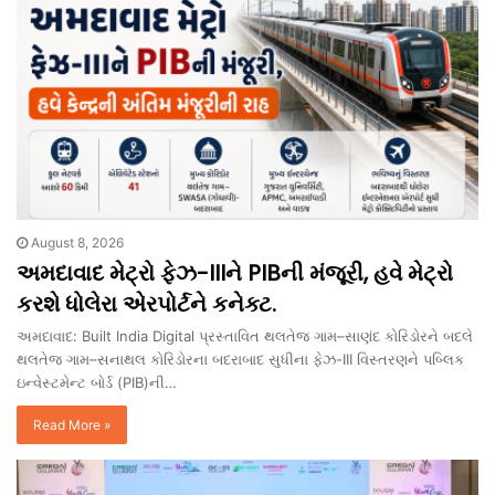
August 8, 2026
અમદાવાદ મેટ્રો ફેઝ-IIIને PIBની મંજૂરી, હવે મેટ્રો
કરશે ધોલેરા એરપોર્ટને કનેક્ટ.
અમદાવાદ: Built India Digital પ્રસ્તાવિત થલતેજ ગામ–સાણંદ કોરિડોરને બદલે
થલતેજ ગામ–સનાથલ કોરિડોરના બદરાબાદ સુધીના ફેઝ-III વિસ્તરણને પબ્લિક
ઇન્વેસ્ટમેન્ટ બોર્ડ (PIB)ની…
Read More »