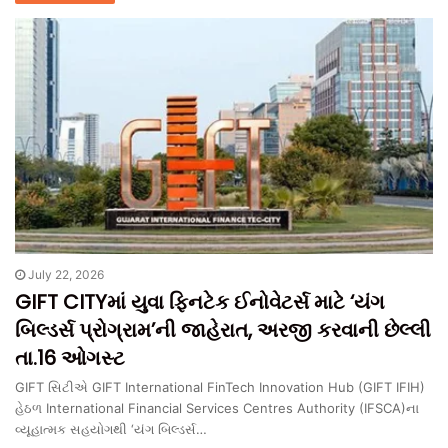
July 22, 2026
GIFT CITYમાં યુવા ફિનટેક ઈનોવેટર્સ માટે ‘યંગ
બિલ્ડર્સ પ્રોગ્રામ’ની જાહેરાત, અરજી કરવાની છેલ્લી
તા.16 ઓગસ્ટ
GIFT સિટીએ GIFT International FinTech Innovation Hub (GIFT IFIH)
હેઠળ International Financial Services Centres Authority (IFSCA)ના
વ્યૂહાત્મક સહયોગથી ‘યંગ બિલ્ડર્સ…