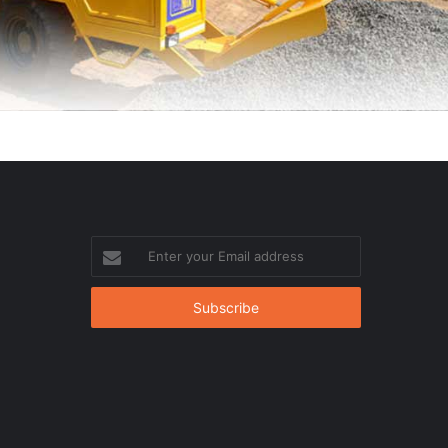
Enter
your
Email
address