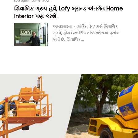
September 4, 2021
શિવાલિક ગ્રુપ હવે, Lofy બ્રાન્ડ અંતર્ગત Home
Interior પણ કરશે.
અમદાવાદના નામાંકિત ડેવલપર્સ શિવાલિક
ગ્રુપે, હોમ ઈન્ટીરીયર બિઝનેસમાં પ્રવેશ
કર્યો છે. શિવાલિક…