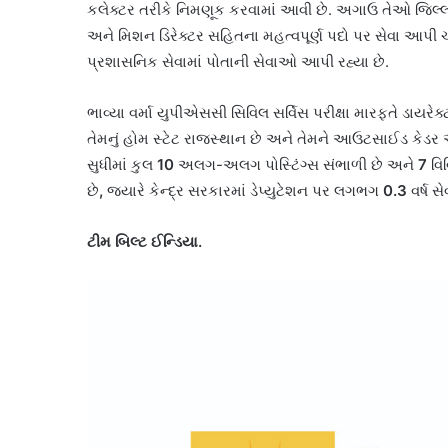
કલેક્ટર તરીકે નિમણૂક કરવામાં આવી છે. અગાઉ તેઓ જિલ્
અને મિશન ડિરેક્ટર સહિતના મહત્વપૂર્ણ પદો પર સેવા આપી ચ
પ્રશાસનિક સેવામાં પોતાની સેવાઓ આપી રહ્યા છે.
ભાવ્યા વર્મા યુપીએસસી સિવિલ સર્વિસ પરીક્ષા મારફતે ડાયરેક્ટ
તેમનું હોમ સ્ટેટ રાજસ્થાન છે અને તેમને આઉટસાઈડ કેડર 
સુધીમાં કુલ
10
અલગ-અલગ પોસ્ટિંગ્સ સંભાળી છે અને
7
વિ
છે
,
જ્યારે કેન્દ્ર સરકારમાં ડેપ્યુટેશન પર લગભગ
0.3
વર્ષ સ
ટીમ બિલ્ટ ઈન્ડિયા.