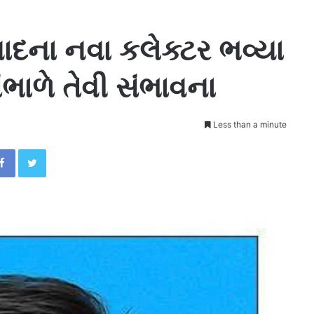
દના નવા કલેક્ટર ભવ્યા
સંભાળે તેવી સંભાવના
Less than a minute
Facebook
Twitter