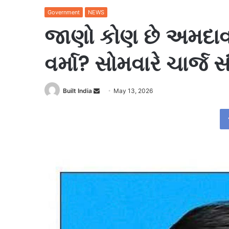
Government
NEWS
જાણો કોણ છે અમદાવા
વર્મા? સોમવારે ચાર્જ 
Send
Built India
May 13, 2026
an
email