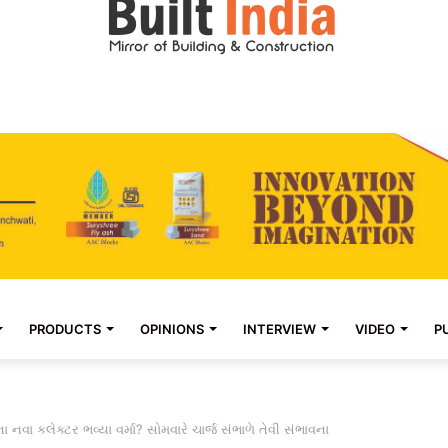
PRODUCTS
OPINIONS
INTERVIEW
VIDEO
P
નવા કલેક્ટર ભવ્યા વર્મા? સોમવારે ચાર્જ સંભાળે તેવી સંભાવના