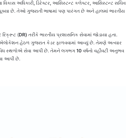
લા વિકાસ અધિકારી
,
ડિરેક્ટર
,
આસિસ્ટન્ટ કલેક્ટર
,
આસિસ્ટન્ટ સચિવ
ૂક્યા છે. તેઓ ગુજરાતી ભાષામાં પણ પારંગત છે અને હાલમાં ભારતીય
 રિક્રૂટ (
DR)
તરીકે ભારતીય પ્રશાસનિક સેવામાં જોડાયા હતા.
એલોકેશન હેઠળ ગુજરાત કેડર ફાળવવામાં આવ્યું છે. તેમણે અત્યાર
વિધ સ્થળોએ સેવા આપી છે. તેમને લગભગ
10
વર્ષનો વહીવટી અનુભવ
ેવા આપી છે.