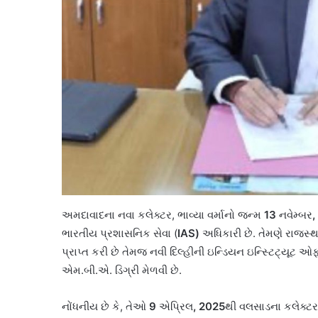
અમદાવાદના નવા કલેક્ટર, ભાવ્યા વર્માનો જન્મ
13
નવેમ્બર
,
ભારતીય પ્રશાસનિક સેવા (
IAS)
અધિકારી છે. તેમણે રાજસ્થા
પ્રાપ્ત કરી છે તેમજ નવી દિલ્હીની ઇન્ડિયન ઇન્સ્ટિટ્યૂટ ઓફ 
એમ.બી.એ. ડિગ્રી મેળવી છે.
નોંધનીય છે કે, તેઓ
9
એપ્રિલ
, 2025
થી વલસાડના કલેક્ટર