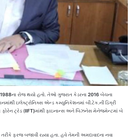
 1988
ના રોજ થયો હતો. તેઓ ગુજરાત કેડરના
2016
બેચના
નમાંથી ઇલેક્ટ્રોનિક્સ એન્ડ કમ્યુનિકેશનમાં બી.ટેક.ની ડિગ્રી
ફોરેન ટ્રેડ (
IIFT)
માંથી ફાઇનાન્સ અને બિઝનેસ મેનેજમેન્ટમાં બે
 તરીકે ફરજ બજાવી રહ્યા હતા. હવે તેમની અમદાવાદના નવા