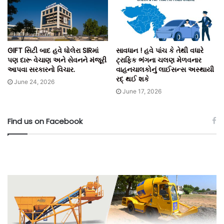
GIFT સિટી બાદ હવે ધોલેરા SIRમાં
સાવધાન ! હવે પાંચ કે તેથી વધારે
પણ દારૂ વેચાણ અને સેવનને મંજૂરી
ટ્રાફિક ભંગના ચલણ મેળવનાર
આપવા સરકારનો વિચાર.
વાહનચાલકોનું લાઈસન્સ અસ્થાયી
રદ્ થઈ શકે
June 24, 2026
June 17, 2026
Find us on Facebook