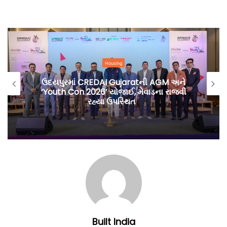
છે.
આ બેઠકમાં વરિષ્ઠ અધિકારીઓ અને વિવિધ હિતધારકો ભાગ લેશે તેવી
સંભાવના છે. બેઠકના એજન્ડા અંગેની વધુ વિગતો હજુ પ્રાપ્ત થવાની
બાકી છે.
Housing
ઉદયપુરમાં CREDAI Gujaratની AGM અને
ટીમ બિલ્ટ ઈન્ડિયા.
‘Youth Con 2026’ યોજાઈ, મેવાડના રાજવી
રહ્યા ઉપસ્થિત
Built India