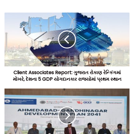
Client Associates Report: ગુજરાત રોકાણ રેન્કિંગમાં
મોખરે, દેશના 5 GDP યોગદાનકાર રાજ્યોમાં પ્રથમ સ્થાન