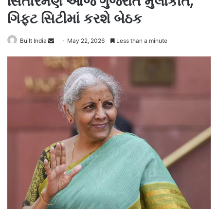
સિતારમણ આજે ગુજરાત મુલાકાતે,
ગિફ્ટ સિટીમાં કરશે બેઠક
Send
Built India
May 22, 2026
Less than a minute
an
email