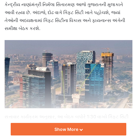
કેન્દ્રીય નાણાંમંત્રી નિર્મલા સિતારમણ આજે ગુજરાતની મુલાકાતે
આવી રહ્યા છે. અંદાજે, દોઢ વાગે ગિફ્ટ સિટી ખાતે પહોચશે, જ્યાં
તેઓની અધ્યક્ષતામાં ગિફ્ટ સિટીના વિકાસ અને ફાયનાન્સ અંગેની
સમીક્ષા બેઠક કરશે.
સત્તાવાર કાર્યક્રમ અનુસાર, આ બેઠક બપોરે 1:30 વાગ્યે ગિફ્ટ સિટી
ક્લબ ખાતે યોજાશે. સમીક્ષા બેઠકમાં ગિફ્ટ સિટી સાથે સંબંધિત
Show More
વિકાસકાર્યો અને ચાલુ પહેલોની સમીક્ષા કરવામાં આવશે તેવી શક્યતા