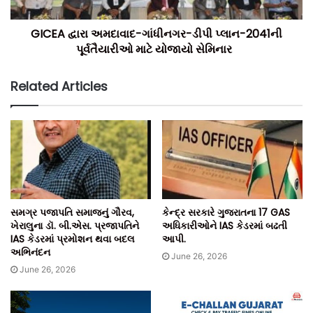
GICEA દ્વારા અમદાવાદ-ગાંધીનગર-ડીપી પ્લાન-2041ની
પૂર્વતૈયારીઓ માટે યોજાયો સેમિનાર
Related Articles
સમગ્ર પજાપતિ સમાજનું ગૌરવ,
કેન્દ્ર સરકારે ગુજરાતના 17 GAS
ખેરાલુના ડૉ. બી.એસ. પ્રજાપતિને
અધિકારીઓને IAS કેડરમાં બઢતી
IAS કેડરમાં પ્રમોશન થવા બદલ
આપી.
અભિનંદન
June 26, 2026
June 26, 2026