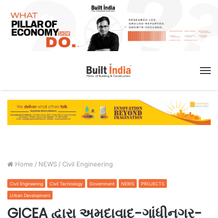
M
Home
/
NEWS
/
Civil Engineering
Civil Engineering
Civil Technology
Government
NEWS
PROJECTS
Urban Development
GICEA દ્વારા અમદાવાદ-ગાંધીનગર-