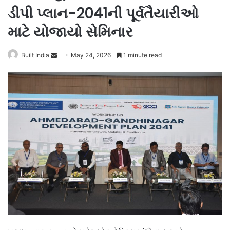
ડીપી પ્લાન-2041ની પૂર્વતૈયારીઓ
માટે યોજાયો સેમિનાર
Send
Built India
May 24, 2026
1 minute read
an
email