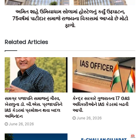
અમિત શાહે ઉમિયાધામ સોલામાં હોસ્ટેલનું કર્યું ઉદ્દઘાટન,
75વર્ષમાં પાટીદાર સમાજે રાજ્યના વિકાસમાં આપ્યો છે મોટો
ફાળો.
સેમિનાર દરમિયાન પાંચ મુખ્ય વિષયો પર મનોમંથન કરવામાં આવ્યું
હતું, જેમાં હાલના શહેરોના ડેન્સિફિકેશન, પેરી-અર્બન અને ફ્રિન્જ
Related Articles
વિસ્તારો માટેના આયોજન ધોરણો, ડેવલપમેન્ટ પ્લાન દ્વારા આર્થિક
વિકાસ, મોબિલિટી કેન્દ્રિત શહેરી વિકાસ આયોજન અને રિઝિલિયન્ટ
તેમજ ભવિષ્યલક્ષી શહેરી ઈન્ફ્રાસ્ટ્રક્ચરનો સમાવેશ થાય છે.
સમગ્ર પજાપતિ સમાજનું ગૌરવ,
કેન્દ્ર સરકારે ગુજરાતના 17 GAS
ખેરાલુના ડૉ. બી.એસ. પ્રજાપતિને
અધિકારીઓને IAS કેડરમાં બઢતી
IAS કેડરમાં પ્રમોશન થવા બદલ
આપી.
અભિનંદન
June 26, 2026
June 26, 2026