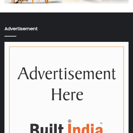
ઈન્ફ્રાસ્ટ્રક્ચરની જરૂરિયાતોને પહોંચી વળવા માટે રિઝિલિયન્ટ અને
સસ્ટેનેબલ અર્બન પ્લાનિંગ અત્યંત આવશ્યક છે. સેમિનાર દરમિયાન
થયેલી ચર્ચાઓ અને મુખ્ય ભલામણોનું દસ્તાવેજીકરણ કરીને સંબંધિત
Advertisement
સત્તાધીશો અને નીતિ નિર્માતાઓને ડેવલપમેન્ટ પ્લાન–2041ની તૈયારી
અને અમલીકરણ માટે મોકલવામાં આવશે.
ટીમ બિલ્ટ ઈન્ડિયા.