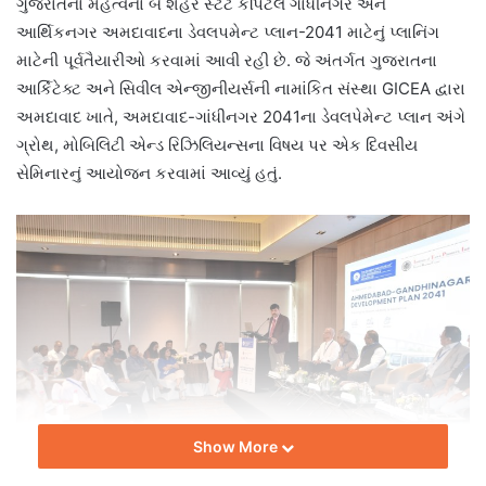
ગુજરાતના મહત્વના બે શહેર સ્ટેટ કેપિટલ ગાંધીનગર અને
આર્થિકનગર અમદાવાદના ડેવલપમેન્ટ પ્લાન-2041 માટેનું પ્લાનિંગ
માટેની પૂર્વતૈયારીઓ કરવામાં આવી રહી છે. જે અંતર્ગત ગુજરાતના
આર્કિટેક્ટ અને સિવીલ એન્જીનીયર્સની નામાંકિત સંસ્થા GICEA દ્વારા
અમદાવાદ ખાતે, અમદાવાદ-ગાંધીનગર 2041ના ડેવલપેમેન્ટ પ્લાન અંગે
ગ્રોથ, મોબિલિટી એન્ડ રિઝિલિયન્સના વિષય પર એક દિવસીય
સેમિનારનું આયોજન કરવામાં આવ્યું હતું.
Show More