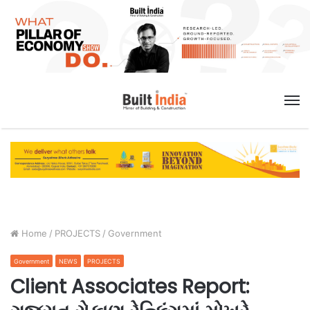
M
Home
/
PROJECTS
/
Government
Government
NEWS
PROJECTS
Client Associates Report: