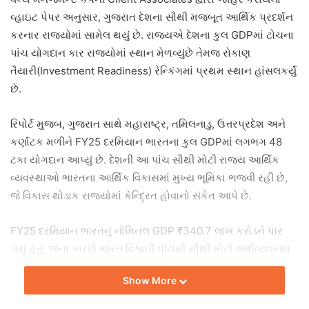
વ્હાઇટ પેપર અનુસાર, ગુજરાત દેશના સૌથી મજબૂત આર્થિક પ્રદર્શન
કરનાર રાજ્યોમાં સામેલ થયું છે. રાજ્યએ દેશના કુલ GDPમાં ટોચના
પાંચ યોગદાન કાર રાજ્યોમાં સ્થાન મેળવ્યુંછે તેમજ રોકાણ
તૈયારી(Investment Readiness) રેન્કિંગમાં પ્રથમ સ્થાન હાંસલકર્યું
છે.
રિપોર્ટ મુજબ, ગુજરાત સાથે મહારાષ્ટ્ર, તમિલનાડુ, ઉત્તરપ્રદેશ અને
કર્ણાટક મળીને FY25 દરમિયાન ભારતના કુલ GDPમાં લગભગ 48
ટકા યોગદાન આપ્યું છે. દેશની આ પાંચ સૌથી મોટી રાજ્ય આર્થિક
વ્યવસ્થાઓ ભારતના આર્થિક વિકાસમાં મુખ્ય ભૂમિકા ભજવી રહી છે,
જે વિકાસ થોડાક રાજ્યોમાં કેન્દ્રિત હોવાનો સંકેત આપે છે.
FY25 દરમિયાન ભારતનું નોમિનલ GDP ₹340.7 લાખ કરોડને પાર
ગયું હતું, જેના કારણે ભારત વિશ્વની પાંચમી સૌથી મોટી અર્થવ્યવસ્થા
બન્યું છે. આ સમયગાળામાં દેશનો વાસ્તવિક GDP વૃદ્ધિદર 7.1 ટકા
Show More
નોંધાયો હતો. જોકે, રિપોર્ટમાં દેશના મજબૂત વિકાસ છતાં વિવિધ રાજ્યો
વચ્ચે નોંધપાત્ર અસમાનતા હોવાનોઉલ્લેખ કરવામાં આવ્યો છે.