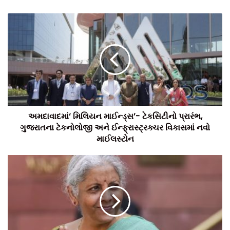
ટકા આકર્ષ્યા હતા, જે ગુજરાતને દેશના અગ્રણી રોકાણ ગંતવ્ય તરીકે
વધુ મજબૂત બનાવે છે.
ટીમ બિલ્ટ ઈન્ડિયા.
અમદાવાદમાં‘ મિલિયન માઈન્ડ્સ’- ટેકસિટીનો પ્રારંભ,
ગુજરાતના ટેકનોલોજી અને ઈન્ફ્રાસ્ટ્રક્ચર વિકાસમાં નવો
માઈલસ્ટોન