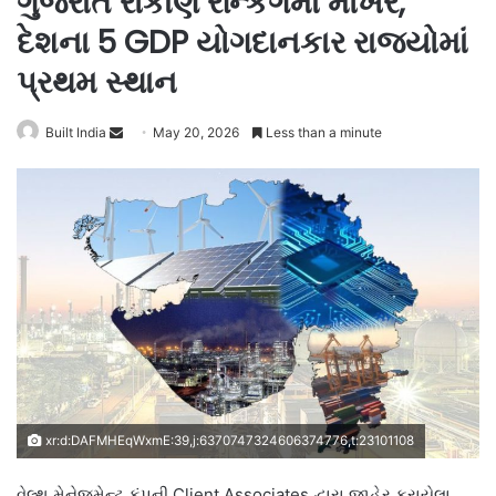
ગુજરાત રોકાણ રેન્કિંગમાં મોખરે,
દેશના 5 GDP યોગદાનકાર રાજ્યોમાં
પ્રથમ સ્થાન
Send
Built India
May 20, 2026
Less than a minute
an
email
xr:d:DAFMHEqWxmE:39,j:6370747324606374776,t:23101108
વેલ્થ મેનેજમેન્ટ કંપની Client Associates દ્વારા જાહેર કરાયેલા