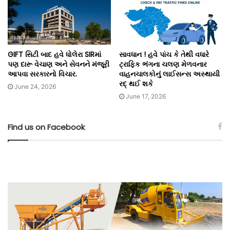
GIFT સિટી બાદ હવે ધોલેરા SIRમાં
સાવધાન ! હવે પાંચ કે તેથી વધારે
પણ દારૂ વેચાણ અને સેવનને મંજૂરી
ટ્રાફિક ભંગના ચલણ મેળવનાર
આપવા સરકારનો વિચાર.
વાહનચાલકોનું લાઈસન્સ અસ્થાયી
રદ્ થઈ શકે
June 24, 2026
June 17, 2026
Find us on Facebook