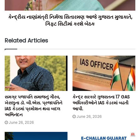
કેન્દ્રીય નાણાંમંત્રી નિર્મલા સિતારમણ આજે ગુજરાત મુલાકાતે,
ગિફ્ટ સિટીમાં કરશે બેઠક
Related Articles
સમગ્ર પજાપતિ સમાજનું ગૌરવ,
કેન્દ્ર સરકારે ગુજરાતના 17 GAS
ખેરાલુના ડૉ. બી.એસ. પ્રજાપતિને
અધિકારીઓને IAS કેડરમાં બઢતી
IAS કેડરમાં પ્રમોશન થવા બદલ
આપી.
અભિનંદન
June 26, 2026
June 26, 2026