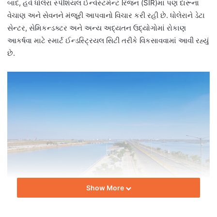
બાદ, હવે ધોલેરા સ્પેશિયલ ઈન્વેસ્ટમેન્ટ રિજન (SIR)માં પણ દારૂના
વેચાણ અને સેવનને મંજૂરી આપવાનો વિચાર કરી રહી છે. ધોલેરાને ડેટા
સેન્ટર, સેમિકન્ડક્ટર અને અન્ય અદ્યતન ઉદ્યોગોમાં રોકાણ
આકર્ષવા માટે સ્માર્ટ ઈન્ડસ્ટ્રિયલ સિટી તરીકે વિકસાવવામાં આવી રહ્યું
છે.
Show More