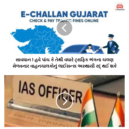
સાવધાન ! હવે પાંચ કે તેથી વધારે ટ્રાફિક ભંગના ચલણ
મેળવનાર વાહનચાલકોનું લાઈસન્સ અસ્થાયી રદ્ થઈ શકે
GIFT
સિટીમાં હાલમાં શું જોગવાઈ છે
?
GIFT સિટીના નિર્ધારિત અને લાયસન્સ ધરાવતા વિસ્તારોમાં
કર્મચારીઓ તથા અધિકૃત મુલાકાતીઓને દારૂ ખરીદવા અને
પીવાની મંજૂરી છે.
ગુજરાત બહારથી આવેલા મુલાકાતીઓ અને વિદેશી નાગરિકોને
હવે તાત્કાલિક પરમિટ લેવાની જરૂર નથી.