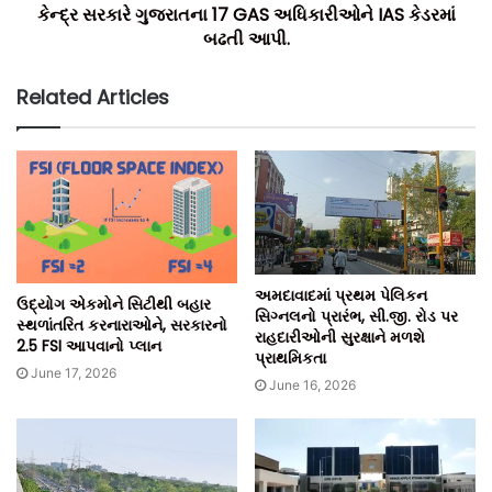
કેન્દ્ર સરકારે ગુજરાતના 17 GAS અધિકારીઓને IAS કેડરમાં
રાજ્ય બહારના રહેવાસી અથવા વિદેશી નાગરિક હોવાનો પુરાવો
બઢતી આપી.
આપતું સરકારી ફોટો આઈડી રજૂ કરવાથી પ્રવેશ અને સેવનની
મંજૂરી મળે છે.
Related Articles
GIFT સિટીમાં કામ કરતા કર્મચારીઓ વ્યક્તિગત લિકર એક્સેસ
પરમિટ મેળવી શકે છે.
પરમિટ મેળવવાની પ્રક્રિયા સરળ બનાવવામાં આવી છે અને
કર્મચારીઓ સીધા અધિકૃત અધિકારી પાસે અરજી કરી શકે છે.
પરમિટ ધારક કર્મચારી એક સમયે વધુમાં વધુ પાંચ મહેમાનોને
આમંત્રિત કરી શકે છે.
અમદાવાદમાં પ્રથમ પેલિકન
ઉદ્યોગ એકમોને સિટીથી બહાર
સિગ્નલનો પ્રારંભ, સી.જી. રોડ પર
ટીમ બિલ્ટ ઈન્ડિયા.
સ્થળાંતરિત કરનારાઓને, સરકારનો
રાહદારીઓની સુરક્ષાને મળશે
2.5 FSI આપવાનો પ્લાન
પ્રાથમિકતા
June 17, 2026
June 16, 2026