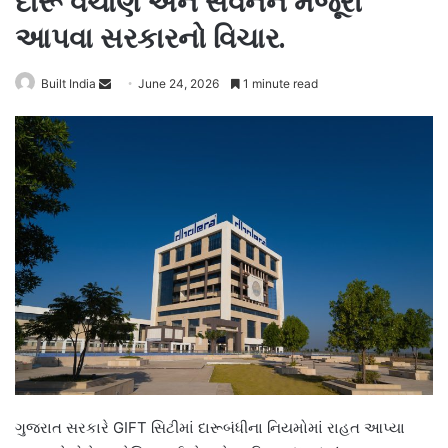
દારૂ વેચાણ અને સેવનને મંજૂરી
આપવા સરકારનો વિચાર.
Send
Built India
June 24, 2026
1 minute read
an
email
ગુજરાત સરકારે GIFT સિટીમાં દારૂબંધીના નિયમોમાં રાહત આપ્યા