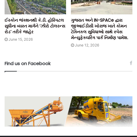
ઈસ્કોન જંક્શનથી કે.ડી. હોસ્પિટલ
ગુજરાત અને IN-SPACe દ્વારા
સુધીના વ્યસ્ત માર્ગને ‘ઝીરો ટોલરન્સ
જીઆઈડીસી ખોરાજ ખાતે કોમન
રોડ’ તરીકે જાહેર
ટેક્નિકલ સુવિધાઓ સાથે સ્પેસ
મેન્યુફેક્ચરિંગ પાર્ક નિર્માણ પામેશ.
June 15, 2026
June 12, 2026
Find us on Facebook