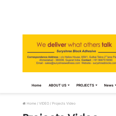
Home
ABOUT US
PROJECTS
News
Home
/
VIDEO
/
Projects Video