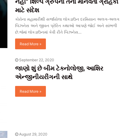
નહીં” શિલ્પ ગ્રુપનો તેનાં માનવંતા ગ્રાહકો
માટે સંદેશ
કોરોના મહામારીથી સર્જાયેલા લોકડાઉન દરમિયાન અલગ-અલગ
બિઝનેસ અને જીવન પ્રેરિત કથાઓ આપણે જોઈ અને સાંભળી
છે.જેમાં લોકડાઉનમાં કેવી રીતે બિઝનેસ…
Read More »
September 22, 2020
જાણો શું છે બીમ ટેક્નોલોજી, આશિર
એન્જીનીયરીંગની સાથે
Read More »
August 29, 2020