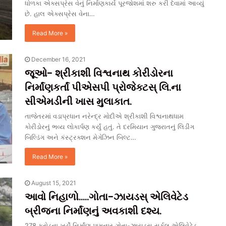
ધોળકા એક્સપ્રેસ વેનું નિર્માણકાર્ય પૂરજોશમાં શરુ કરી દેવામાં આવ્યું
છે. હાલ એક્સપ્રેસ વેના…
Read More »
December 16, 2021
જૂઓ- શ્રીકાશી વિશ્વનાથ કોરીડોરના
નિર્માંણકર્તાં પીએસપી પ્રોજેક્ટસ્ લિ.ના
સીએમડીની ખાસ મુલાકાત.
તાજેતરમાં વડાપ્રધાન નરેન્દ્ર મોદીએ શ્રીકાશી વિશ્વનાથધામ
કોરીડોરનું ભવ્ય લોકાર્પણ કર્યું હતું. તે દરમિયાન ગુજરાતનું લિડીંગ
બિલ્ડિંગ અને કંસ્ટ્રક્શન મેગેઝિન બિલ્ટ…
Read More »
August 15, 2021
આવો નિહાળો…..ગોતા-ઝાયડસ્ એલિવેટેડ
બ્રીજના નિર્માંણનું અવકાશી દશ્ય.
278 કરોડના ખર્ચે નિર્માંણ પામનાર ગોતા-ઝાયડસ્ સર્કલ એલિવેટેડ