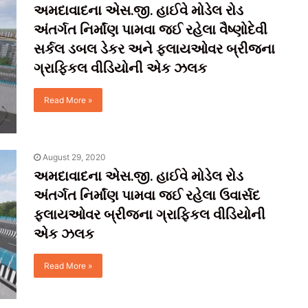
અમદાવાદના એસ.જી. હાઈવે મોડેલ રોડ
અંતર્ગત નિર્માંણ પામવા જઈ રહેલા વૈષ્ણોદેવી
સર્કલ ડબલ ડેકર અને ફ્લાયઓવર બ્રીજના
ગ્રાફિકલ વીડિયોની એક ઝલક
Read More »
August 29, 2020
અમદાવાદના એસ.જી. હાઈવે મોડેલ રોડ
અંતર્ગત નિર્માંણ પામવા જઈ રહેલા ઉવાર્સદ
ફ્લાયઓવર બ્રીજના ગ્રાફિકલ વીડિયોની
એક ઝલક
Read More »