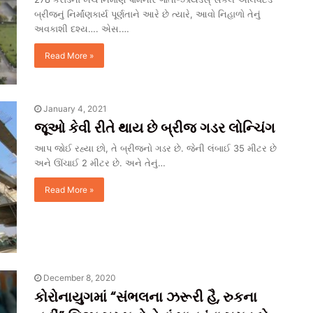
બ્રીજનું નિર્માંણકાર્ય પૂર્ણતાને આરે છે ત્યારે, આવો નિહાળો તેનું
અવકાશી દશ્ય…. એસ.…
Read More »
January 4, 2021
જૂઓ કેવી રીતે થાય છે બ્રીજ ગડર લોન્ચિંગ
આપ જોઈ રહ્યા છો, તે બ્રીજનો ગડર છે. જેની લંબાઈ 35 મીટર છે
અને ઊંચાઈ 2 મીટર છે. અને તેનું…
Read More »
December 8, 2020
કોરોનાયુગમાં “સંભલના ઝરૂરી હૈ, રુકના