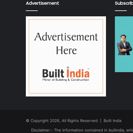
Advertisement
Subscri
© Copyright 2026, All Rights Reserved | Built India
Disclaimer:- The information contained in builindia, 