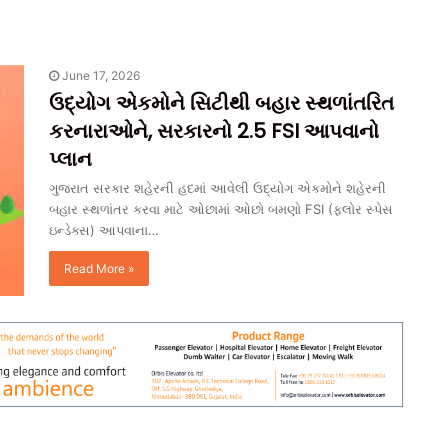
June 17, 2026
ઉદ્યોગ એકમોને સિટીથી બહાર સ્થળાંતરિત
કરનારાઓને, સરકારનો 2.5 FSI આપવાનો
પ્લાન
ગુજરાત સરકાર શહેરની હદમાં આવેલી ઉદ્યોગ એકમોને શહેરની
બહાર સ્થળાંતર કરવા માટે ઓછામાં ઓછો બમણો FSI (ફ્લોર સ્પેસ
ઇન્ડેક્સ) આપવાના…
Read More »