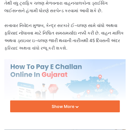
તેથી વધુ ટ્રાફિક ચલણ મેળવનારા વાહનચાલકોના ડ્રાઈવિંગ
લાઈસન્સને હંગામી ધોરણે સસ્પેન્ડ કરવામાં આવી શકે છે.
સત્તાવાર નિવેદન મુજબ, કેન્દ્ર સરકારે ઈ-ચલણ સામે વાંધો અથવા
ફરિયાદ નોંધાવવા માટે નિશ્ચિત સમયમર્યાદા નક્કી કરી છે. વાહન માલિક
અથવા ડ્રાઇવર ઇ-ચલણ જારી થયાની તારીખથી 45 દિવસની અંદર
ફરિયાદ અથવા વાંધો રજૂ કરી શકશે.
Show More