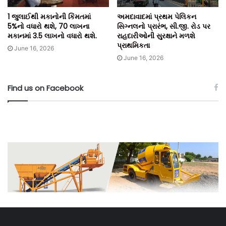
1 જુલાઈથી મકાનોની કિંમતમાં
અમદાવાદમાં પ્રથમ પેલિકન
5%નો વધારો થશે, 70 લાખના
સિગ્નલનો પ્રારંભ, સી.જી. રોડ પર
મકાનમાં 3.5 લાખનો વધારો થશે.
રાહદારીઓની સુરક્ષાને મળશે
પ્રાથમિકતા
June 16, 2026
June 16, 2026
Find us on Facebook