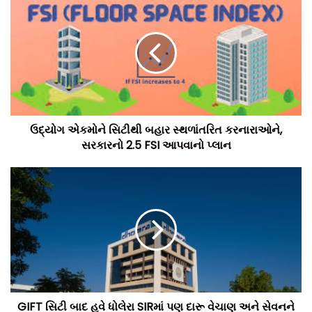
સુધારેલા નિયમોનો હેતુ ટ્રાફિક દંડની સમયસર વસૂલાત સુનિશ્ચિત
કરવાનો અને માર્ગ સુરક્ષા નિયમોના પાલનમાં વધારો કરવાનો છે.
ટીમ બિલ્ટ ઈન્ડિયા.
ઉદ્યોગ એકમોને સિટીથી બહાર સ્થળાંતરિત કરનારાઓને,
સરકારનો 2.5 FSI આપવાનો પ્લાન
GIFT સિટી બાદ હવે ધોલેરા SIRમાં પણ દારૂ વેચાણ અને સેવનને