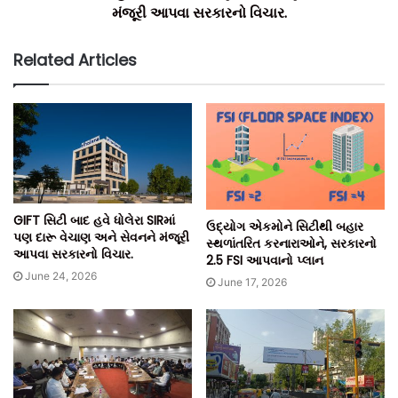
મંજૂરી આપવા સરકારનો વિચાર.
Related Articles
GIFT સિટી બાદ હવે ધોલેરા SIRમાં
ઉદ્યોગ એકમોને સિટીથી બહાર
પણ દારૂ વેચાણ અને સેવનને મંજૂરી
સ્થળાંતરિત કરનારાઓને, સરકારનો
આપવા સરકારનો વિચાર.
2.5 FSI આપવાનો પ્લાન
June 24, 2026
June 17, 2026