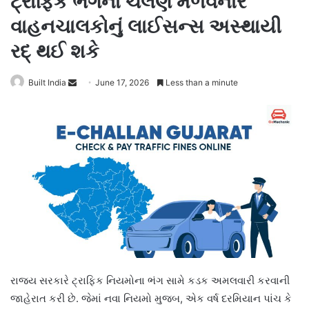
ટ્રાફિક ભંગના ચલણ મેળવનાર
વાહનચાલકોનું લાઈસન્સ અસ્થાયી
રદ્ થઈ શકે
Send
Built India
June 17, 2026
Less than a minute
an
email
રાજ્ય સરકારે ટ્રાફિક નિયમોના ભંગ સામે કડક અમલવારી કરવાની
જાહેરાત કરી છે. જેમાં નવા નિયમો મુજબ, એક વર્ષ દરમિયાન પાંચ કે