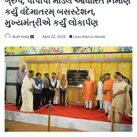
ગ્રુપે, પીપીપી મોડેલ આધારિત નિર્માણ
કર્યુ વંદેમાતરમ્ બસસ્ટેશન,
મુખ્યમંત્રીએ કર્યું લોકાર્પણ
Send
Built India
April 22, 2025
Less than a minute
an
email