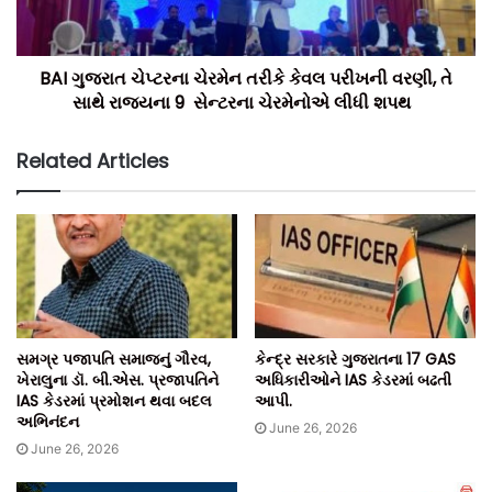
ટીમ બિલ્ટ ઈન્ડિયા.
BAI ગુજરાત ચેપ્ટરના ચેરમેન તરીકે કેવલ પરીખની વરણી, તે
સાથે રાજ્યના 9 સેન્ટરના ચેરમેનોએ લીધી શપથ
Related Articles
સમગ્ર પજાપતિ સમાજનું ગૌરવ,
કેન્દ્ર સરકારે ગુજરાતના 17 GAS
ખેરાલુના ડૉ. બી.એસ. પ્રજાપતિને
અધિકારીઓને IAS કેડરમાં બઢતી
IAS કેડરમાં પ્રમોશન થવા બદલ
આપી.
અભિનંદન
June 26, 2026
June 26, 2026