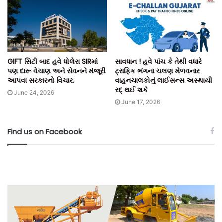
GIFT સિટી બાદ હવે ધોલેરા SIRમાં
સાવધાન ! હવે પાંચ કે તેથી વધારે
પણ દારૂ વેચાણ અને સેવનને મંજૂરી
ટ્રાફિક ભંગના ચલણ મેળવનાર
આપવા સરકારનો વિચાર.
વાહનચાલકોનું લાઈસન્સ અસ્થાયી
રદ્ થઈ શકે
June 24, 2026
June 17, 2026
Find us on Facebook