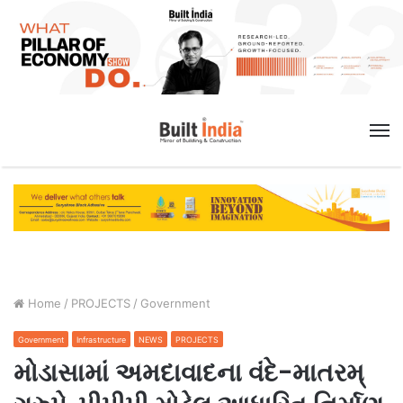
M
Home
/
PROJECTS
/
Government
Government
Infrastructure
NEWS
PROJECTS
મોડાસામાં અમદાવાદના વંદે-માતરમ્