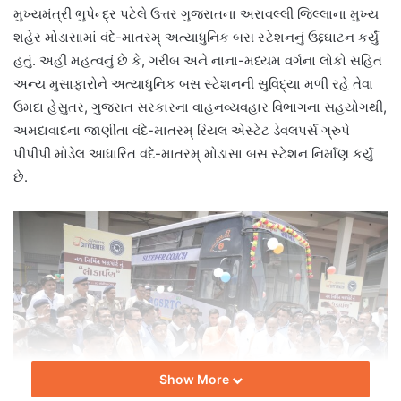
મુખ્યમંત્રી ભુપેન્દ્ર પટેલે ઉત્તર ગુજરાતના અરાવલ્લી જિલ્લાના મુખ્ય
શહેર મોડાસામાં વંદે-માતરમ્ અત્યાધુનિક બસ સ્ટેશનનું ઉદ્દઘાટન કર્યું
હતું. અહીં મહત્વનું છે કે, ગરીબ અને નાના-મધ્યમ વર્ગના લોકો સહિત
અન્ય મુસાફારોને અત્યાધુનિક બસ સ્ટેશનની સુવિદ્યા મળી રહે તેવા
ઉમદા હેસુતર, ગુજરાત સરકારના વાહનવ્યવહાર વિભાગના સહયોગથી,
અમદાવાદના જાણીતા વંદે-માતરમ્ રિયલ એસ્ટેટ ડેવલપર્સ ગ્રુપે
પીપીપી મોડેલ આધારિત વંદે-માતરમ્ મોડાસા બસ સ્ટેશન નિર્માણ કર્યું
છે.
Show More