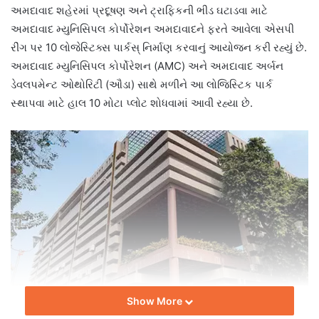
અમદાવાદ શહેરમાં પ્રદૂષણ અને ટ્રાફિકની ભીડ ઘટાડવા માટે
અમદાવાદ મ્યુનિસિપલ કોર્પોરેશન અમદાવાદને ફરતે આવેલા એસપી
રીંગ પર 10 લોજેસ્ટિક્સ પાર્કસ્ નિર્માણ કરવાનું આયોજન કરી રહ્યું છે.
અમદાવાદ મ્યુનિસિપલ કોર્પોરેશન (AMC) અને અમદાવાદ અર્બન
ડેવલપમેન્ટ ઓથોરિટી (ઔડા) સાથે મળીને આ લોજિસ્ટિક પાર્ક
સ્થાપવા માટે હાલ 10 મોટા પ્લોટ શોધવામાં આવી રહ્યા છે.
Show More