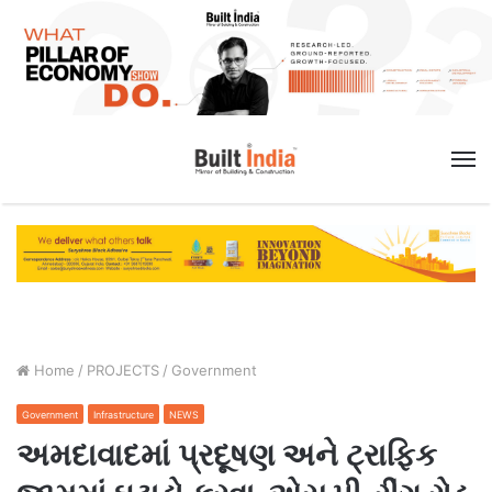
M
Home
/
PROJECTS
/
Government
Government
Infrastructure
NEWS
અમદાવાદમાં પ્રદૂષણ અને ટ્રાફિક