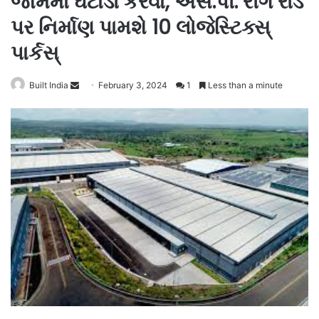
જામમાં ઘટાડો કરવા, એસ.પી. રીંગ રોડ
પર નિર્માણ પામશે 10 લોજેસ્ટિક્સ્
પાર્કસ્
Send
Built India
February 3, 2024
1
Less than a minute
an
email