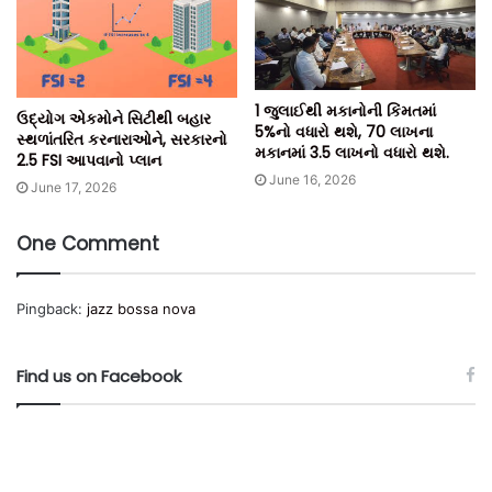
1 જુલાઈથી મકાનોની કિંમતમાં
ઉદ્યોગ એકમોને સિટીથી બહાર
5%નો વધારો થશે, 70 લાખના
સ્થળાંતરિત કરનારાઓને, સરકારનો
મકાનમાં 3.5 લાખનો વધારો થશે.
2.5 FSI આપવાનો પ્લાન
June 16, 2026
June 17, 2026
One Comment
Pingback:
jazz bossa nova
Find us on Facebook