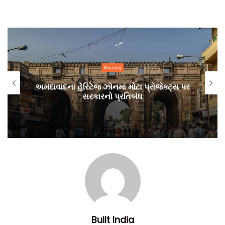
Government
અમદાવાદની ડાયાફ્રોમ વોલ દુર્ઘટના: હાઈરાઈઝ
્સ પર
નિર્માણમાં સલામતીના ધોરણોનું કડક પાલન હવે
સમયની માંગ
AMCના ક્લીન એર પ્રોજેક્ટ હેઠળ હાથ ધરાયેલા સર્વે દરમિયાન,
જાણવા મળ્યું હતું કે, દરરોજ 350 થી વધુ ટ્રક શહેરમાં આવે છે,
જમાલપુર એપીએમસી માર્કેટ વિસ્તાર, વસ્ત્રાલ, વૈષ્ણોદેવી સર્કલ,
ઓગણજ સર્કલ, બોપલ-શીલજ સર્કલ સહિત અનેક વિસ્તારોમાં પીક
અવર્સ દરમિયાન ટ્રકો ટ્રાફિક જામ કરે છે પરિણામે હવાનું પ્રદૂષણ
Built India