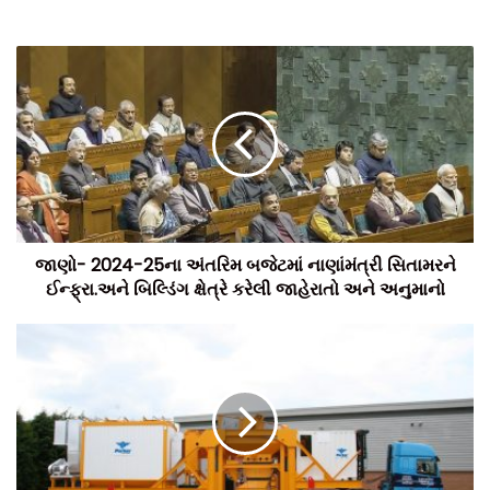
અને ટ્રાફિક જામ થાય છે જેથી નાગરિકો પરેશાન થાય છે. ત્યારે
એસપી રીંગ રોડ થી દૂર લોજેસ્ટિક્સ પાર્કસ્ નિર્માણ કરીને કાયમી માટે
અમદાવાદ શહેરમાંથી પ્રદૂષણ અને ટ્રાફિક સમસ્યા દૂર કરવાનો
પ્રયાસ રાજ્ય સરકારની નોડલ એન્જસીઓ કરી રહી છે.
જાણો- 2024-25ના અંતરિમ બજેટમાં નાણાંમંત્રી સિતામરને
ઈન્ફ્રા.અને બિલ્ડિંગ ક્ષેત્રે કરેલી જાહેરાતો અને અનુમાનો