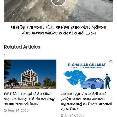
ટીમ બિલ્ટ ઈન્ડિયા.
લોકાર્પણ થવા જનાર ગોતા-થલતેજ ફ્લાયઓવર બ્રીજના
એક્સપાન્શન જોઈન્ટ છે રોડની સપાટી મુજબ
Related Articles
GIFT સિટી બાદ હવે ધોલેરા SIRમાં
સાવધાન ! હવે પાંચ કે તેથી વધારે
પણ દારૂ વેચાણ અને સેવનને મંજૂરી
ટ્રાફિક ભંગના ચલણ મેળવનાર
આપવા સરકારનો વિચાર.
વાહનચાલકોનું લાઈસન્સ અસ્થાયી
રદ્ થઈ શકે
June 24, 2026
June 17, 2026