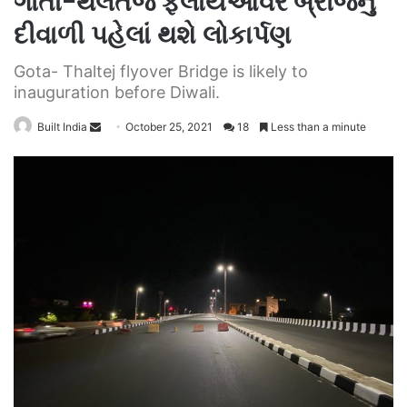
ગોતા-થલતેજ ફ્લાયઓવર બ્રીજનું
દીવાળી પહેલાં થશે લોકાર્પણ
Gota- Thaltej flyover Bridge is likely to
inauguration before Diwali.
Send
Built India
October 25, 2021
18
Less than a minute
an
email