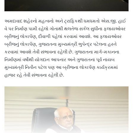
અમદાવાદ શહેરનો મહત્વનો અને ટ્રાફિકથી ધમધમતો એસ.જી. હાઈ
વે પર નિર્માંણ પામી રહેલો ગોતાથી થલતેજ સર્કલ સુધીના ફ્લાયઓવર
બ્રીજનું લોકાર્પણ, દીવાળી પહેલાં કરવામાં આવશે. આ ફ્લાયઓવર
બ્રીજનું લોકાર્પણ, ગુજરાતના મુખ્યમંત્રી ભુપેન્દ્ર પટેલના હસ્તે
કરવામાં આવશે તેવી સંભાવના રહેલી છે. ગુજરાતના માર્ગ-મકાનના
નિર્માંણમાં વર્ષોથી યોગદાન આપનાર અને ગુજરાતના પૂર્વ નાયબ
મુખ્યમંત્રી નિતીન પટેલ પણ આ બ્રીજના લોકાર્પણ કાર્યક્રમમાં
હાજર રહે તેવી સંભાવના રહેલી છે.