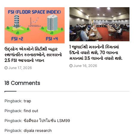
1 જુલાઈથી મકાનોની કિંમતમાં
ઉદ્યોગ એકમોને સિટીથી બહાર
5%નો વધારો થશે, 70 લાખના
સ્થળાંતરિત કરનારાઓને, સરકારનો
મકાનમાં 3.5 લાખનો વધારો થશે.
2.5 FSI આપવાનો પ્લાન
June 16, 2026
June 17, 2026
18 Comments
Pingback:
trap
Pingback:
find out
Pingback:
ข้อดีของ โปรโมชั่น LSM99
Pingback:
diyala research