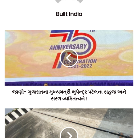
Built India
ગુજરાત રાજ્યનો મોડેલ રોડ સરખેજ-ગાંધીનગર હાઈવે માટે રાજ્ય
સરકારે, 867 કરોડ રુપિયા ફાળવ્યા છે. જેનું નિર્માંણકાર્ય લગભગ પૂરુ
થવાને આરે છે. ત્યારે, આ મોડેલ રોડનો મહત્વનો અને ગુજરાતનો
લાંબામાં લાંબો ફ્યાયઓવર બ્રીજ ગોતા સર્કલથી થલતેજ સર્કલ
સુધીનો 4.2 કિલોમીટર લાંબો ફ્લાયઓવર બ્રીજનું લોકાર્પણ દીવાળી
જાણો- ગુજરાતના મુખ્યમંત્રી ભુપેન્દ્ર પટેલના સહજ અને
પહેલાં કરીને, ગુજરાત સરકાર ગુજરાતની જનતાને દીવાળી ભેટ આપશે.
સરળ વ્યક્તિત્વને !
મહેસાણાના અજય એન્જીનીયરીંગ એન્ડ ઈન્ફ્રાસ્ટ્રક્ચરના
ડાયરેક્ટર ચિરાગ પટેલના જણાવ્યાનુસાર, ગોતા ફ્લાયઓવર બ્રીજનું
નિર્માંણકાર્ય સંપૂર્ણ થઈ ગયું છે. અને તેનું લોકાર્પણ દીવાળી પહેલાં થાય
તેવી સંભાવના રહેલી છે.