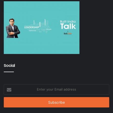
Social
Enter
your
Email
address