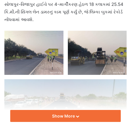
સોલાપુર-વિજાપુર હાઈવે પર 4-માર્ગીકરણ હેઠળ 18 કલાકમાં 25.54
કિ.મી.ની સિંગલ લેન ડામરનું કામ પૂર્ણ કર્યું છે, જે લિમ્કા બુકમાં રેકોર્ડ
નોંધવામાં આવશે.
Show More