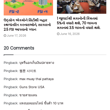
1 જુલાઈથી મકાનોની કિંમતમાં
ઉદ્યોગ એકમોને સિટીથી બહાર
5%નો વધારો થશે, 70 લાખના
સ્થળાંતરિત કરનારાઓને, સરકારનો
મકાનમાં 3.5 લાખનો વધારો થશે.
2.5 FSI આપવાનો પ્લાન
June 16, 2026
June 17, 2026
20 Comments
Pingback:
บุหรี่นอกเก็บเงินปลายทาง
Pingback:
웹툰 사이트
Pingback:
max muay thai pattaya
Pingback:
Guns Store USA
Pingback:
ขายสายแลน
Pingback:
แทงบอลออนไลน์ ขั้นต่ำ 10 บาท