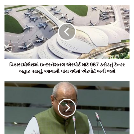
વિકાસ:ધોલેરામાં ઇન્ટરનેશનલ એરપોર્ટ માટે 987 કરોડનું ટેન્ડર
બહાર પડાયું, આગામી પાંચ વર્ષમાં એરપોર્ટ બની જશે