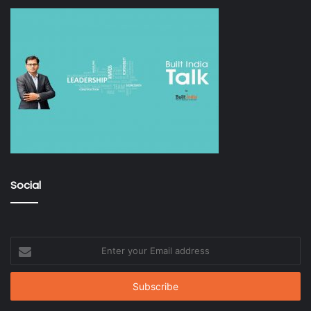
Social
Enter
your
Email
address