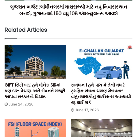
ગુજરાત બજેટ :ગાંધીનગરમાં ધારાસભ્યો માટે નવું નિવાસસ્થાન
બનશે, ગુજરાતમાં 150 વધુ 108 એમ્બ્યુલન્સ આવશે
Related Articles
GIFT સિટી બાદ હવે ધોલેરા SIRમાં
સાવધાન ! હવે પાંચ કે તેથી વધારે
પણ દારૂ વેચાણ અને સેવનને મંજૂરી
ટ્રાફિક ભંગના ચલણ મેળવનાર
આપવા સરકારનો વિચાર.
વાહનચાલકોનું લાઈસન્સ અસ્થાયી
રદ્ થઈ શકે
June 24, 2026
June 17, 2026