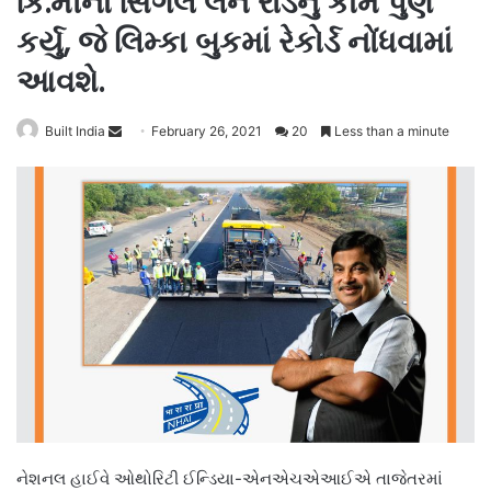
કિ.મીના સિંગલ લેન રોડનું કામ પુર્ણ
કર્યુ, જે લિમ્કા બુકમાં રેકોર્ડ નોંધવામાં
આવશે.
Send
Built India
February 26, 2021
20
Less than a minute
an
email
નેશનલ હાઈવે ઓથોરિટી ઈન્ડિયા-એનએચએઆઈએ તાજેતરમાં