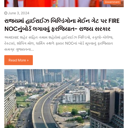
Government
June 3, 2024
રાજ્યમાં હાઈરાઈઝ બિલ્ડિંગોના મેઈન ગેટ પર FIRE
NOCનુંબોર્ડ લગાવવું ફરજિયાત- રાજ્ય સરકાર
અમદાવાદ શહેર સહિત તમામ શહેરોમાં હાઈરાઈઝ બિલ્ડિંગો, સ્કૂલો-કોલેજ,
રેસ્ટારાં, શોપિંગ મોલ, ધાર્મિક સ્થળે ફાયર NOCનાં બોર્ડ મૂકવાનું ફરજિયાત
સમગ્ર ગુજરાતના…
Read More »