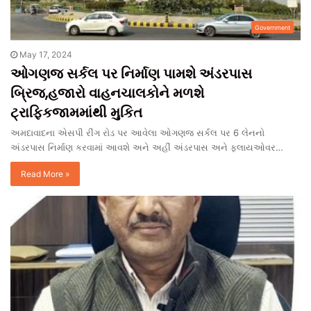
Government
May 17, 2024
ઓગણજ સર્કલ પર નિર્માણ પામશે અંડરપાસ
બ્રિજ,હજારો વાહનચાલકોને મળશે
ટ્રાફિકજામમાંથી મુકિત
અમદાવાદના એસપી રીંગ રોડ પર આવેલા ઓગણજ સર્કલ પર 6 લેનનો
અંડરપાસ નિર્માણ કરવામાં આવશે અને અહીં અંડરપાસ અને ફ્લાયઓવર…
Read More »