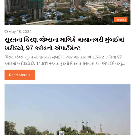
Housing
May 18, 2024
સુરતના કિરણ જેમ્સના માલિકે માયાનગરી મુંબઈમાં
ખરીધ્યો, 97 કરોડનો એપાર્ટમેન્ટ
કિરણ જેમ્સ ગ્રુપે માયાનગરી મુંબઈમાં એક શાનદાર એપાર્ટમેન્ટ રુપિયા 97
કરોડમાં ખરીધ્યો છે. 14,911 સ્કેવર ફૂટનો વિસ્તાર ધરાવતો આ એપાર્ટમેન્ટનું…
Read More »