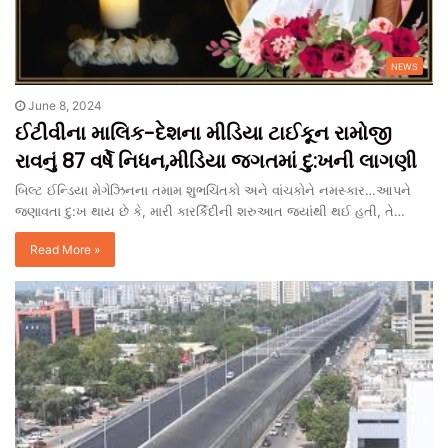
NEWS
June 8, 2024
ઈટીવીના માલિક-દેશના મીડિયા ટાઈકૂન રામોજી
રાવનું 87 વર્ષે નિધન,મીડિયા જગતમાં દુ:ખની લાગણી
બિલ્ટ ઈન્ડિયા મેગેઝિનના તમામ શુભચિંતકો અને વાંચકોને નમસ્કાર…આપને
જણાવતા દુ:ખ થાય છે કે, મારી કારર્કિદીની શરુઆત જ્યાંથી થઈ હતી, તે…
Read More »