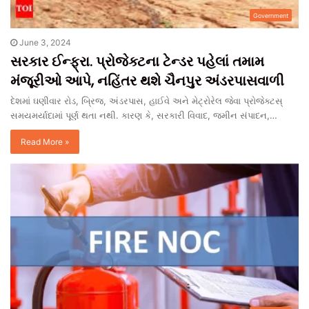
Government
June 3, 2024
સરકાર ઈન્ફ્રા. પ્રોજેક્ટના ટેન્ડર પહેલાં તમામ
મંજૂરીઓ આપે, નહિંતર થશે ચૈનપુર અંડરપાસવાળી
દેશમાં ઘણીવાર રોડ, બ્રિજ, અંડરપાસ, હાઈવે અને મેટ્રોરેલ જેવા પ્રોજેક્ટસ્
સમયમર્યાદામાં પૂર્ણ થતા નથી. કારણ કે, સરકારી વિવાદ, જમીન સંપાદન,…
Read More »