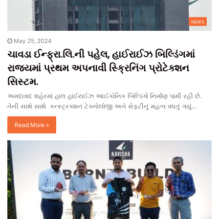
NEWS
May 25, 2024
ચાવડા ઈન્ફ્રા.લિ.ની પહેલ, હાઈરાઈઝ બિલ્ડિંગમાં
રાજ્યમાં પ્રથમ અપનાવી સ્ક્રિનિંગ પ્રોટેક્શન
સિસ્ટમ.
અમદાવાદ શહેરમાં હાલ હાઈરાઈઝ આઈકોનિક બિલ્ડિંગો નિર્માણ પામી રહી છે.
તેની સાથે સાથે કન્સ્ટ્રક્શન ટેક્નોલોજી અને સેફ્ટીનું મહત્વ વધતું ગયું…
Read More »