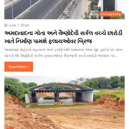
Civil Engineering
June 7, 2024
અમદાવાદના ગોતા અને વૈષ્ણોદેવી સર્કલ વચ્ચે છારોડી
ખાતે નિર્માણ પામશે ફ્લાયઓવર બ્રિજ
અમદાવાદ શહેરનો મહત્વનો અને ટ્રાફિકથી ધમધમતા એસ.જી. હાઈવે પર ગોતા
ચોકડી થી વૈષ્ણોદેવી સર્કલ ફ્લાયઓવર બ્રિજની વચ્ચે છારોડી જંક્શન પર…
Read More »