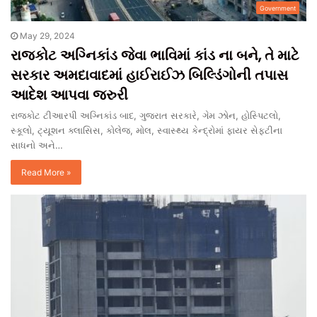
Government
May 29, 2024
રાજકોટ અગ્નિકાંડ જેવા ભાવિમાં કાંડ ના બને, તે માટે
સરકાર અમદાવાદમાં હાઈરાઈઝ બિલ્ડિંગોની તપાસ
આદેશ આપવા જરુરી
રાજકોટ ટીઆરપી અગ્નિકાંડ બાદ, ગુજરાત સરકારે, ગેમ ઝોન, હોસ્પિટલો,
સ્કૂલો, ટ્યૂશન ક્લાસિસ, કોલેજ, મોલ, સ્વાસ્થ્ય કેન્દ્રોમાં ફાયર સેફ્ટીના
સાધનો અને…
Read More »