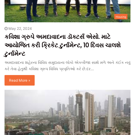
Housing
May 22, 2024
કવિશા ગ્રુપે અમદાવાદના ડૉક્ટર્સ એસો. માટે
આયોજિત કરી ક્રિકેટ ટુર્નામેન્ટ, 10 દિવસ ચાલશે
ટુર્નામેન્ટ
અમદાવાદના શહેરના વિવિધ સમુદાયના લોકો એકબીજા સાથે મળે અને કંઈક નવું
કરે તેવા હેતુથી કવિશા ગ્રુપ વિવિધ પ્રવૃતિઓ કરે છે.દર…
Read More »