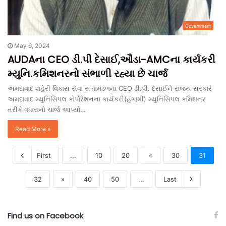
Government
May 6, 2024
AUDAના CEO ડી.પી દેસાઈ,ઔડા-AMCના કાર્યકરી
મ્યુનિ.કમિશનરનો સંભાળી રહ્યા છે ચાર્જ
અમદાવાદ શહેરી વિકાસ સેવા સત્તામંડળના CEO ડી.પી. દેસાઈને રાજ્ય સરકારે
અમદાવાદ મ્યુનિસિપલ કોર્પોરેશનના કાર્યકરી(હંગામી) મ્યુનિસિપલ કમિશનર
તરીકે વધારાનો ચાર્જ આપ્યો…
Read More »
First
...
10
20
«
30
31
32
»
40
50
...
Last
Find us on Facebook