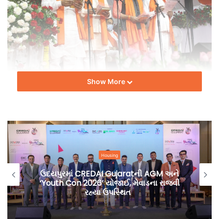
Show More
વિનોદ મોરડીયાનો અભ્યાસ એસ.એસ.સી. સુધીનો છે. તેઓ ખેતી અને
સામાજિક સેવાકીય પ્રવૃતિઓ સાથે જોડાયેલા છે.
ટીમ બિલ્ટ ઈન્ડિયા.
Housing
ઉદયપુરમાં CREDAI Gujaratની AGM અને
‘Youth Con 2026’ યોજાઈ, મેવાડના રાજવી
રહ્યા ઉપસ્થિત