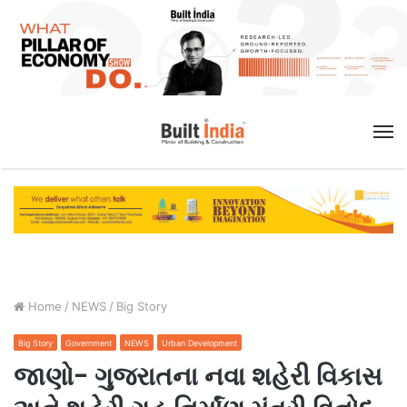
M
Home
/
NEWS
/
Big Story
Big Story
Government
NEWS
Urban Development
જાણો- ગુજરાતના નવા શહેરી વિકાસ