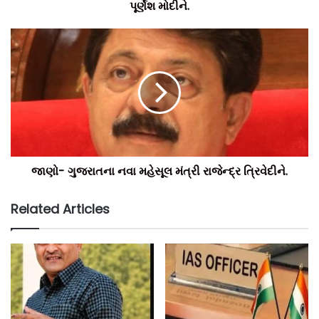
પૂર્ણેશ મોદીને.
જાણો- ગુજરાતના નવા મહેસૂલ મંત્રી રાજેન્દ્ર ત્રિવેદીને.
Related Articles