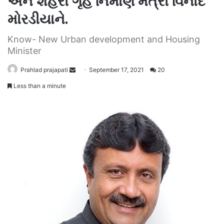
અને શહેરી ગૃહ નિર્માંણ મંત્રી વિનોદ
મોરડીયાને.
Know- New Urban development and Housing
Minister
Send
Prahlad prajapati
September 17, 2021
20
an
Less than a minute
email