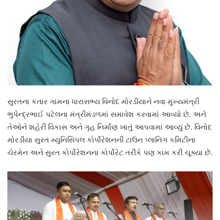
સુરતના કતાર ગામના ધારાસભ્ય વિનોદ મોરડીયાને નવા મુખ્યમંત્રી
ભુપેન્દ્રભાઈ પટેલના મંત્રીમંડળમાં સમાવેશ કરવામાં આવ્યો છે. અને
તેઓને શહેરી વિકાસ અને ગૃહ નિર્માંણ ખાતું આપવામાં આવ્યું છે. વિનોદ
મોરડીયા સુરત મ્યુનિસિપલ કોર્પોરેશનની ટાઉન પ્લાનિંગ કમિટીના
ચેરમેન અને સુરત કોર્પોરેશનના કોર્પોરેટ તરીકે પણ કામ કરી ચૂક્યા છે.