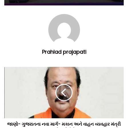
Prahlad prajapati
જાણો- ગુજરાતના નવા માર્ગ- મકાન અને વાહન વ્યવહાર મંત્રી