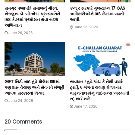
સમગ્ર પજાપતિ સમાજનું ગૌરવ,
કેન્દ્ર સરકારે ગુજરાતના 17 GAS
ખેરાલુના ડૉ. બી.એસ. પ્રજાપતિને
અધિકારીઓને IAS કેડરમાં બઢતી
IAS કેડરમાં પ્રમોશન થવા બદલ
આપી.
અભિનંદન
June 26, 2026
June 26, 2026
GIFT સિટી બાદ હવે ધોલેરા SIRમાં
સાવધાન ! હવે પાંચ કે તેથી વધારે
પણ દારૂ વેચાણ અને સેવનને મંજૂરી
ટ્રાફિક ભંગના ચલણ મેળવનાર
આપવા સરકારનો વિચાર.
વાહનચાલકોનું લાઈસન્સ અસ્થાયી
રદ્ થઈ શકે
June 24, 2026
June 17, 2026
20 Comments