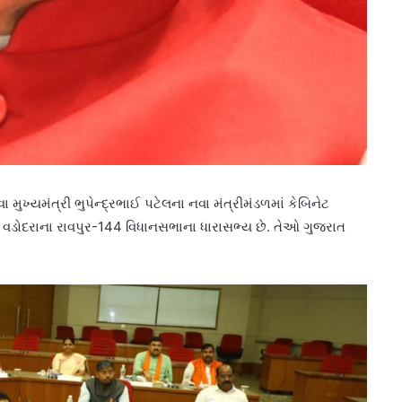
ા મુખ્યમંત્રી ભુપેન્દ્રભાઈ પટેલના નવા મંત્રીમંડળમાં કેબિનેટ
િવેદી વડોદરાના રાવપુર-144 વિધાનસભાના ધારાસભ્ય છે. તેઓ ગુજરાત