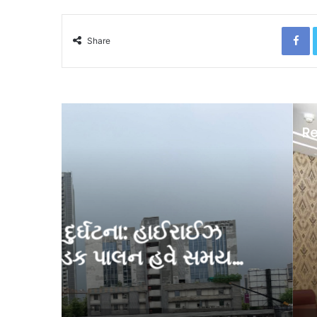
F
Share
Re
G
Ju
કલેક્ટર જ જિલ્લાનો ર
યની
ગોળ ફેરવતા વર્ગ-3