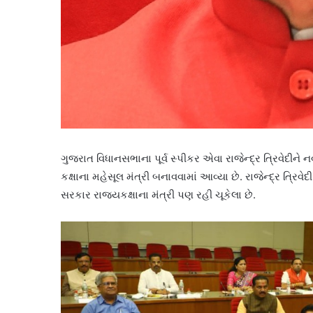
ગુજરાત વિધાનસભાના પૂર્વ સ્પીકર એવા રાજેન્દ્ર ત્રિવેદીને નવ
કક્ષાના મહેસૂલ મંત્રી બનાવવામાં આવ્યા છે. રાજેન્દ્ર ત્ર
સરકાર રાજ્યકક્ષાના મંત્રી પણ રહી ચૂકેલા છે.