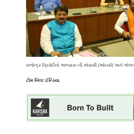
રાજેન્દ્ર ત્રિવેદીનો અભ્યાસ બી.એસસી.(ઓનર્સ) અને એલબ
ટીમ બિલ્ટ ઈન્ડિયા.