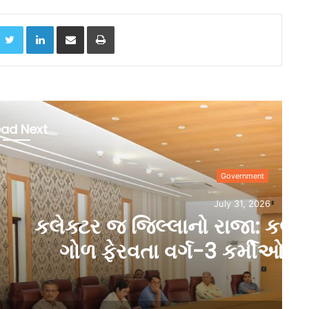
acebook
Twitter
LinkedIn
Share via Email
Print
ad Next
overnment
ly 31, 2026
ાજા: કલેક્ટરને સોપાઈ ગોળ
 કર્મીઓની બદલીની સત્તા