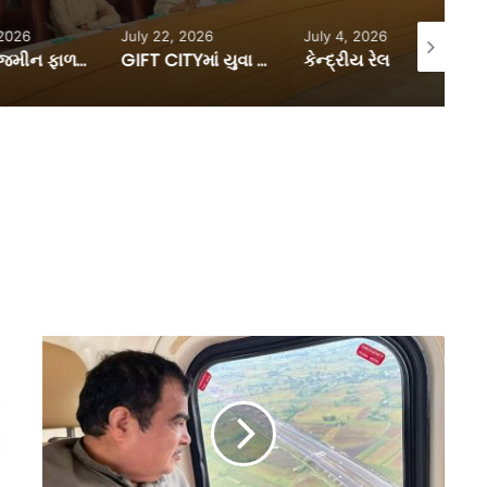
July 22, 2026
July 4, 2026
June 30, 2
 ફાળવણીની પ્રક્રિયા ઝડપી અને સરળ બનાવવા, કલેક્ટરો અને ડી.ડી.ઓ.ની સત્તામર્યાદામાં કરાયો વધારો
GIFT CITYમાં યુવા ફિનટેક ઈનોવેટર્સ માટે ‘યંગ બિલ્ડર્સ પ્રોગ્રામ’ની જાહેરાત, અરજી કરવાની છેલ્લી તા.16 ઓગસ્ટ
કેન્દ્રીય રેલવે મંત્રી અશ્વિની વૈષ્ણવે, અમદાવાદ બુલેટ ટ્રેન સ્ટેશનના નિર્માણની કરી સમીક્ષા