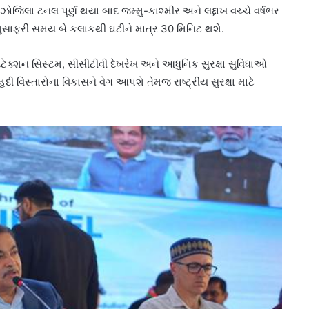
 ઝોજિલા ટનલ પૂર્ણ થયા બાદ જમ્મુ-કાશ્મીર અને લદ્દાખ વચ્ચે વર્ષભર
નો મુસાફરી સમય બે કલાકથી ઘટીને માત્ર 30 મિનિટ થશે.
ટેક્શન સિસ્ટમ, સીસીટીવી દેખરેખ અને આધુનિક સુરક્ષા સુવિધાઓ
ી વિસ્તારોના વિકાસને વેગ આપશે તેમજ રાષ્ટ્રીય સુરક્ષા માટે