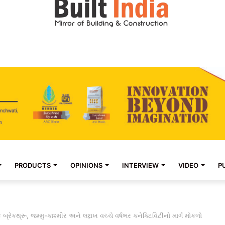
PRODUCTS
OPINIONS
INTERVIEW
VIDEO
P
કથ્રૂ, જમ્મુ-કાશ્મીર અને લદ્દાખ વચ્ચે વર્ષભર કનેક્ટિવિટીનો માર્ગ મોકળો