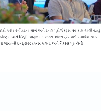
હજારો કરોડ રૂપિયાના માર્ગ અને ટનલ પ્રોજેક્ટ્સ પર કામ ચાલી રહ્યું
પ્રોજેક્ટ્સ અને દિલ્હી-અમૃતસર-કટરા એક્સપ્રેસવેનો સમાવેશ થાય
 ભારતની ઇન્ફ્રાસ્ટ્રક્ચર ક્ષમતા અને વિકાસ પ્રત્યેની