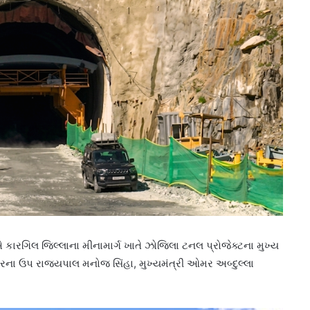
એ કારગિલ જિલ્લાના મીનામાર્ગ ખાતે ઝોજિલા ટનલ પ્રોજેક્ટના મુખ્ય
ાશ્મીરના ઉપ રાજ્યપાલ મનોજ સિંહા, મુખ્યમંત્રી ઓમર અબ્દુલ્લા