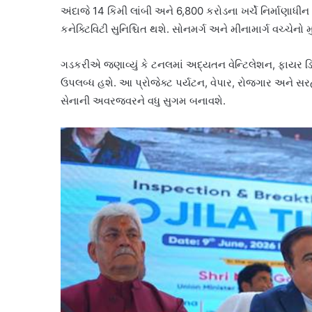
અંદાજે 14 કિમી લાંબી અને 6,800 કરોડના ખર્ચે નિર્માણાધીન
કનેક્ટિવિટી સુનિશ્ચિત થશે. સોનમર્ગ અને મીનામાર્ગ વચ્ચે
ગડકરીએ જણાવ્યું કે ટનલમાં અદ્યતન વેન્ટિલેશન, ફાયર ડિ
ઉપલબ્ધ હશે. આ પ્રોજેક્ટ પર્યટન, વેપાર, રોજગાર અને સરહદ
સેનાની અવરજવરને વધુ સુગમ બનાવશે.