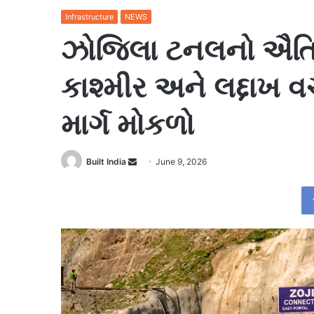
Infrastructure
NEWS
ઝોજિલા ટનલનો ઐતિહા
કાશ્મીર અને લદ્દાખ વચ
માર્ગ મોકળો
Send
Built India
June 9, 2026
an
email