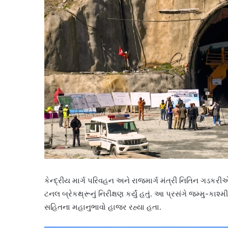
કેન્દ્રીય માર્ગ પરિવહન અને રાજમાર્ગ મંત્રી નિતિન ગડકરી
ટનલ બ્રેકથ્રૂનું નિરીક્ષણ કર્યું હતું. આ પ્રસંગે જમ્મુ-ક
સહિતના મહાનુભાવો હાજર રહ્યા હતા.