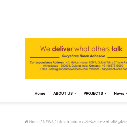
Home
ABOUT US
PROJECTS
News
Home
/
NEWS
/
Infrastructure
/
ઝોજિલા ટનલનો ઐતિહાસિક બ્રે