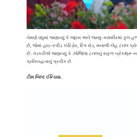
તેમણે વધુમાં જણાવ્યું કે લદ્દાખ અને જમ્મુ-કાશ્મીરમાં કુલ 
છે, જેમાં હાઇ-સ્પીડ કોરિડોર, રિંગ રોડ, મનાલી-લેહ ટનલ 
છે. ગડકરીએ જણાવ્યું કે ઝોજિલા ટનલનું સફળ બ્રેકથ્રૂ નવા
પ્રતિબદ્ધતાનું પ્રતીક છે.
ટીમ બિલ્ટ ઈન્ડિયા.