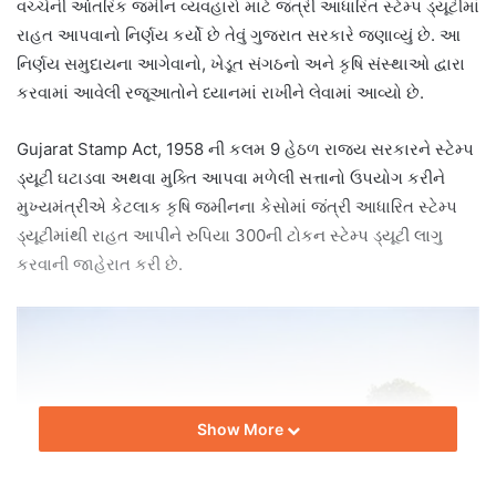
વચ્ચેની આંતરિક જમીન વ્યવહારો માટે જંત્રી આધારિત સ્ટેમ્પ ડ્યૂટીમાં
રાહત આપવાનો નિર્ણય કર્યો છે તેવું ગુજરાત સરકારે જણાવ્યું છે. આ
નિર્ણય સમુદાયના આગેવાનો, ખેડૂત સંગઠનો અને કૃષિ સંસ્થાઓ દ્વારા
કરવામાં આવેલી રજૂઆતોને ધ્યાનમાં રાખીને લેવામાં આવ્યો છે.
Gujarat Stamp Act, 1958 ની કલમ 9 હેઠળ રાજ્ય સરકારને સ્ટેમ્પ
ડ્યૂટી ઘટાડવા અથવા મુક્તિ આપવા મળેલી સત્તાનો ઉપયોગ કરીને
મુખ્યમંત્રીએ કેટલાક કૃષિ જમીનના કેસોમાં જંત્રી આધારિત સ્ટેમ્પ
ડ્યૂટીમાંથી રાહત આપીને રુપિયા 300ની ટોકન સ્ટેમ્પ ડ્યૂટી લાગુ
કરવાની જાહેરાત કરી છે.
Show More