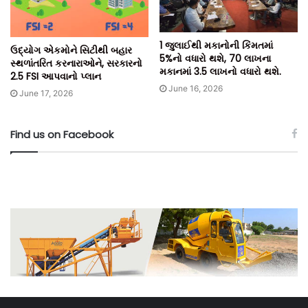
1 જુલાઈથી મકાનોની કિંમતમાં
ઉદ્યોગ એકમોને સિટીથી બહાર
5%નો વધારો થશે, 70 લાખના
સ્થળાંતરિત કરનારાઓને, સરકારનો
મકાનમાં 3.5 લાખનો વધારો થશે.
2.5 FSI આપવાનો પ્લાન
June 16, 2026
June 17, 2026
Find us on Facebook