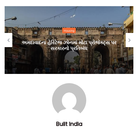
Housing
અમદાવાદના હેરિટેજ ઝોનમાં મોટા પ્રોજેક્ટ્સ પર
સરકારનો પ્રતિબંધ
આ નિર્ણય મુજબ, વારસાગત એન્ટ્રીઓ હેઠળ નોંધાયેલા સંયુક્ત
હકદાર પૈકી એક અથવા વધુ વારસદારો અન્ય વારસદારોના હિતમાં
પોતાના હકો છોડે (એક અથવા અનેક તબક્કામાં), તો દરેક
રિલિન્ક્વિશમેન્ટ અથવા હક ઘટાડાના દસ્તાવેજ પર 300ની સ્ટેમ્પ
ડ્યૂટી વસુલ કરવામાં આવશે (લિનિયલ વારસદારો માટે, અથવા જ્યાં
લિનિયલ વારસદાર જીવિત ન હોય ત્યાં કોલેટરલ વારસદારો માટે).
જો લિનિયલ વારસદારો જીવિત હોય, ત્યારે એક અથવા વધુ
વારસદારોના નામ એક અથવા અનેક તબક્કામાં દાખલ થાય, અથવા
Built India
લિનિયલ વારસદાર ન હોય ત્યારે કોલેટરલ વારસદારોના નામ દાખલ
થાય, તો હક દાખલ કરવા માટે દરેક દસ્તાવેજ પર ₹300 ની સ્ટેમ્પ