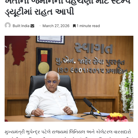
ખેતીની જમીનની વહેંચણી માટે સ્ટેમ્પ
ડ્યૂટીમાં રાહત આપી
Send
Built India
March 27, 2026
1 minute read
an
email
મુખ્યમંત્રી ભુપેન્દ્ર પટેલે રાજ્યમાં લિનિયલ અને કોલેટરલ વારસદારો