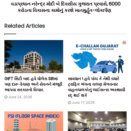
વધશે અને હાલ ઊંચી સ્ટેમ્પ ડ્યૂટીના કારણે નોંધાયા વગર રહેલા
વડાપ્રધાન નરેન્દ્ર મોદી બે દિવસીય ગુજરાત પ્રવાસે, 6000
કરોડના વિકાસના કામોનું કરશે ખાતમુર્હૂત-લોકાર્પણ
વ્યવહારોનું રજીસ્ટ્રેશન વધશે.
Related Articles
ખેડૂતોને પણ મોટો લાભ મળશે, કારણ કે વારસાગત કૃષિ જમીનની
વહેંચણીમાં આવતો આર્થિક ભાર ઘટશે. પારદર્શિતા અને સ્પષ્ટતા વધશે,
રેકોર્ડ ઓફ રાઈટ્સ વધુ સ્પષ્ટ બનશે અને જમીન માલિકી અંગેની
ગેરસમજો ઘટશે.
₹300 ની આ સરળ સ્ટેમ્પ ડ્યૂટી પ્રક્રિયાને ઝડપી અને વ્યવહારુ
બનાવશે, તેમજ વ્યવહારોમાં સરળતા વધતા ‘Ease of Doing
Business’ ને વધુ મજબૂત બનાવશે.
GIFT સિટી બાદ હવે ધોલેરા SIRમાં
સાવધાન ! હવે પાંચ કે તેથી વધારે
પણ દારૂ વેચાણ અને સેવનને મંજૂરી
ટ્રાફિક ભંગના ચલણ મેળવનાર
આપવા સરકારનો વિચાર.
વાહનચાલકોનું લાઈસન્સ અસ્થાયી
ટીમ બિલ્ટ ઈન્ડિયા.
રદ્ થઈ શકે
June 24, 2026
June 17, 2026