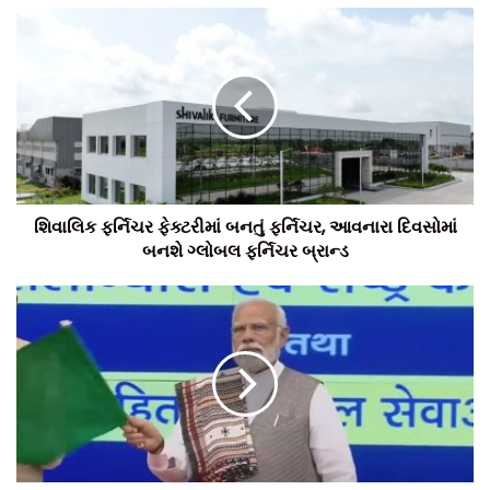
ડ્યૂટી લાગુ થશે.
વારસાગત નોંધ હેઠળ દાખલ સંયુક્ત ખાતાધારકો સમયાંતરે જમીનની
વહેંચણી (એક અથવા અનેક તબક્કામાં) કરે, તો દરેક પાર્ટિશન ડીડ પર
₹300 ની સ્ટેમ્પ ડ્યૂટી વસુલ થશે. (લિનિયલ વારસદારો અથવા તેમની
ગેરહાજરીમાં કોલેટરલ વારસદારો માટે).
શિવાલિક ફર્નિચર ફેક્ટરીમાં બનતું ફર્નિચર, આવનારા દિવસોમાં
તે ઉપરાંત, કૃષિ જમીન સંબંધિત જોગવાઈઓ હેઠળ—જો લિનિયલ
બનશે ગ્લોબલ ફર્નિચર બ્રાન્ડ
વારસદાર જીવિત ન હોય, તો કોલેટરલ વારસદારોના હિતમાં હકો છોડવા,
જીવનકાળ દરમિયાન નામ અથવા હક દાખલ કરવા તેમજ જમીનની
વહેંચણી માટેના દરેક બદલાવના દસ્તાવેજ પર ₹300 ની સ્ટેમ્પ ડ્યૂટી
લાગુ થશે.
મુખ્યમંત્રીના આ નિર્ણયથી કુટુંબના સભ્યો વચ્ચે સંપત્તિ વહેંચણી સરળ
બનશે, વિવાદો અને કોર્ટ કેસોમાં ઘટાડો થશે, કાયદેસર દસ્તાવેજીકરણ