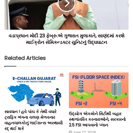
વડાપ્રધાન મોદી 23 ફેબ્રુ.એ ગુજરાત મુલાકાતે, સાણંદમાં કરશે
માઈક્રોન સેમિકન્ડક્ટર યુનિટનું ઉદ્ઘઘાટન
આ ઉપરાંત, દેશભરમાંથી આવેલા ટાઉન પ્લાનર્સ અને આર્કીટેક્ટસ્
પોતાના મંતવ્યો રજૂ કર્યા હતા. જેમાં અમદાવાદ શહેર જ્યારે
Related Articles
કોમનવેલ્થ ગેમ્સ-2030નું યજમાનપદ શોભાવી રહ્યું છે, ત્યારે તેમાં
કેવી રીતે પ્લાનિંગ કરવું, કેવા પ્રકારનો માળખાકીય વિકાસ કરવામાં
આવશે તો, ગ્લોબલ ઈવેન્ટ કોમનવેલ્થ ગેમ્સમાં સફળ થવાશે તેવા
વિષયો પર ચર્ચા-વિચારણા કરવામાં આવી હતી.
નોંધનીય છે કે, ઓલ ઈન્ડિયા ટાઉન પ્લાનિંગ ઈન્સ્ટિટ્યૂટ દ્વારા
આયોજિત ત્રિદિવસીય કોન્ફરન્સમાં સાંજે ગુજરાતના મુખ્યમંત્રી
સાવધાન ! હવે પાંચ કે તેથી વધારે
ઉદ્યોગ એકમોને સિટીથી બહાર
ભુપેન્દ્ર પટેલ ઉપસ્થિત રહેવાના છે.
ટ્રાફિક ભંગના ચલણ મેળવનાર
સ્થળાંતરિત કરનારાઓને, સરકારનો
વાહનચાલકોનું લાઈસન્સ અસ્થાયી
2.5 FSI આપવાનો પ્લાન
રદ્ થઈ શકે
June 17, 2026