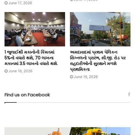
June 17, 2026
ટીમ બિલ્ટ ઈન્ડિયા.
1 જુલાઈથી મકાનોની કિંમતમાં
અમદાવાદમાં પ્રથમ પેલિકન
5%નો વધારો થશે, 70 લાખના
સિગ્નલનો પ્રારંભ, સી.જી. રોડ પર
મકાનમાં 3.5 લાખનો વધારો થશે.
રાહદારીઓની સુરક્ષાને મળશે
પ્રાથમિકતા
June 16, 2026
June 16, 2026
Find us on Facebook