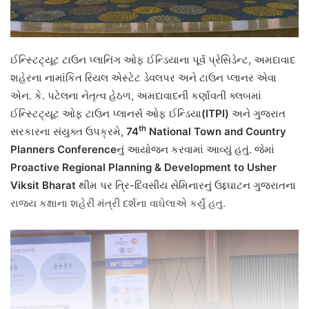
ઈન્સ્ટિટ્યૂટ ટાઉન પ્લાનિંગ ઓફ ઈન્ડિયાના પૂર્વ પ્રેસિડેન્ટ, અમદાવાદ
શહેરના નામાંકિત રિયલ એસ્ટેટ ડેવલપર અને ટાઉન પ્લાનર એવા
એન. કે. પટેલના નેતૃત્વ હેઠળ, અમદાવાદની કર્ણાવતી ક્લબમાં
ઈન્સ્ટિટ્યૂટ ઓફ ટાઉન પ્લાનર્સ ઓફ ઈન્ડિયા
(ITPI)
અને ગુજરાત
th
સરકારના સંયુક્ત ઉપક્રમે,
74
National Town and Country
Planners Conference
નું આયોજન કરવામાં આવ્યું હતું. જેમાં
Proactive Regional Planning & Development to Usher
Viksit Bharat
થીમ પર ત્રિ-દિવસીય સેમિનારનું ઉદ્દઘાટન ગુજરાતના
રાજ્ય કક્ષાના શહેરી મંત્રી દર્શના વાઘેલાએ કર્યું હતુ.