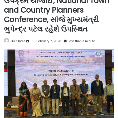
ઉપક્રમે યોજાઈ, National Town
and Country Planners
Conference, સાંજે મુખ્યમંત્રી
ભુપેન્દ્ર પટેલ રહેશે ઉપસ્થિત
Send
Built India
February 7, 2026
Less than a minute
an
email