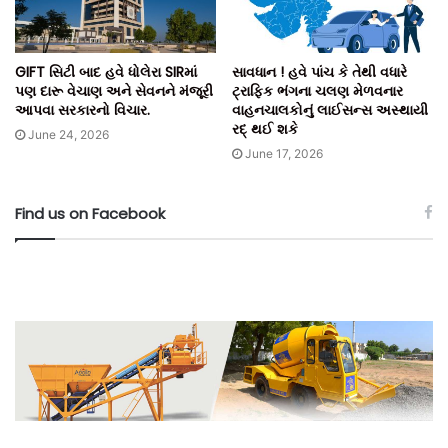
ટીમ બિલ્ટ ઈન્ડિયા, સૌજન્ય- ટાઈમ્સ ઓફ ઈન્ડિયા.
GIFT સિટી બાદ હવે ધોલેરા SIRમાં
સાવધાન ! હવે પાંચ કે તેથી વધારે
પણ દારૂ વેચાણ અને સેવનને મંજૂરી
ટ્રાફિક ભંગના ચલણ મેળવનાર
આપવા સરકારનો વિચાર.
વાહનચાલકોનું લાઈસન્સ અસ્થાયી
રદ્ થઈ શકે
June 24, 2026
June 17, 2026
Find us on Facebook