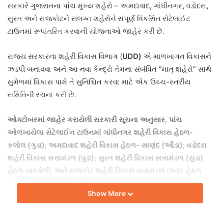
સરકારે ગુજરાતના પાંચ મુખ્ય શહેરો – અમદાવાદ
,
ગાંધીનગર
,
વડોદરા
,
સુરત અને રાજકોટને સંલગ્ન શહેરોને સંપૂર્ણ વિકસિત સેટેલાઈટ
ટાઉનમાં રૂપાંતરિત કરવાની યોજનાઓ જાહેર કરી છે.
રાજ્ય સરકારના શહેરી વિકાસ વિભાગ (
UDD)
એ માળખાગત વિકાસને
ઝડપી બનાવવા અને આ નવા કેન્દ્રો તેમના સંબંધિત “માતૃ શહેરો” સાથે
સુમેળમાં વિકાસ પામે તે સુનિશ્ચિત કરવા માટે એક ઉચ્ચ-સ્તરીય
સમિતિની રચના કરી છે.
ઓક્ટોબરમાં જાહેર કરાયેલી સરકારી સૂચના અનુસાર
,
પાંચ
ઓળખાયેલા સેટેલાઈન ટાઉનમાં ગાંધીનગર શહેરી વિકાસ હેઠળ-
કલોલ (ગુડા)
;
અમદાવાદ શહેરી વિકાસ હેઠળ- સાણંદ (ઔડા)
;
વડોદરા
શહેરી વિકાસ સત્તામંડળ (વુડા)
;
સુરત શહેરી વિકાસ સત્તામંડળ (સુડા)
હેઠળ બારડોલી
;
અને રાજકોટ શહેરી વિકાસ સત્તામંડળ (રુડા) હેઠળ
હિરાસરનો સમાવેશ થાય છે.
Show More