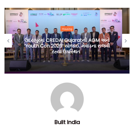
Housing
ઉદયપુરમાં CREDAI Gujaratની AGM અને
‘Youth Con 2026’ યોજાઈ, મેવાડના રાજવી
રહ્યા ઉપસ્થિત
આ નગરોમાં નવા માળખાગત પ્રોજેક્ટ્સની યોજના
,
નાણાં અને
અમલીકરણ માટે એક પ્રોજેક્ટ મંજૂરી અને દેખરેખ સમિતિની રચના
કરવામાં આવી છે. “આનો ઉદ્દેશ્ય આ આઉટગ્રોથ વિસ્તારોની પરિવહન
સુવિધાઓ
,
નાગરિક સુવિધાઓ અને મૂળભૂત માળખાગત સુવિધાઓને
નજીકના શહેરોની સમકક્ષ બનાવવાનો છે
,”
તેવું એક સરકારી
અધિકારીએ જણાવ્યું છે.
Built India