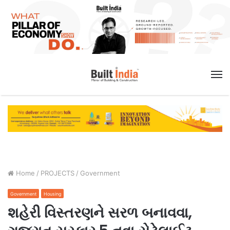
M
Home
/
PROJECTS
/
Government
Government
Housing
શહેરી વિસ્તરણને સરળ બનાવવા,