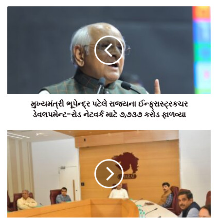
મુખ્યમંત્રી ભૂપેન્દ્ર પટેલે રાજ્યના ઈન્ફ્રાસ્ટ્રકચર
ડેવલપમેન્ટ-રોડ નેટવર્ક માટે ૭,૭૩૭ કરોડ ફાળવ્યા
યુડીડીના મુખ્ય સચિવની અધ્યક્ષતામાં ઉચ્ચ-શક્તિવાળી સમિતિ
ભવિષ્યવાદી માળખાગત આયોજન
,
આધુનિક જાહેર પરિવહન જોડાણો
અને મુખ્ય શહેરો અને તેમના સેટેલાઈટ સમકક્ષો વચ્ચે સુમેળભર્યા
વિકાસ પર ધ્યાન કેન્દ્રિત કરશે. સમિતિના અન્ય સભ્યોમાં મ્યુનિસિપલ
વહીવટ કમિશનર
,
બધા મ્યુનિસિપલ કમિશનરો
,
શહેરી વિકાસ
સત્તાવાળાઓ (યુડીએ) ના સીઈઓ અને પ્રવાસન
,
ઉદ્યોગો અને ખાણો
,
નાગરિક ઉડ્ડયન
,
આવાસ અને શિક્ષણ જેવા મુખ્ય વિભાગોના લગભગ