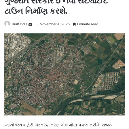
ગુજરાત સરકાર 5 નવા સેટેલાઈટ
ટાઉન નિર્માણ કરશે.
Send
Built India
November 4, 2025
1 minute read
an
email
આયોજિત શહેરી વિસ્તરણ તરફ એક મોટા પગલા તરીકે
,
રાજ્ય