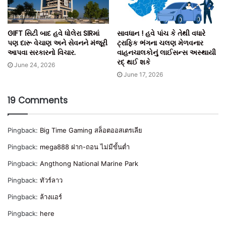
GIFT સિટી બાદ હવે ધોલેરા SIRમાં
સાવધાન ! હવે પાંચ કે તેથી વધારે
પણ દારૂ વેચાણ અને સેવનને મંજૂરી
ટ્રાફિક ભંગના ચલણ મેળવનાર
આપવા સરકારનો વિચાર.
વાહનચાલકોનું લાઈસન્સ અસ્થાયી
રદ્ થઈ શકે
June 24, 2026
June 17, 2026
19 Comments
Pingback:
Big Time Gaming สล็อตออสเตรเลีย
Pingback:
mega888 ฝาก-ถอน ไม่มีขั้นต่ำ
Pingback:
Angthong National Marine Park
Pingback:
ทัวร์ลาว
Pingback:
ล้างแอร์
Pingback:
here