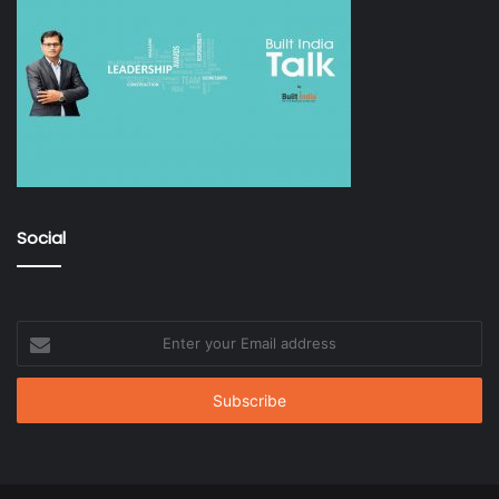
Social
Enter
your
Email
address