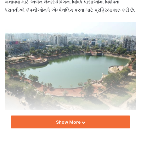
બનાવવા માટે અર્બન લેન્ડસ્કેપિંગના વિવિધ પાસાઓમાં વિશેષતા
ધરાવતીઓ કંપનીઓનમે એમ્પેનલિંગ કરવા માટે પ્રક્રિયા શરુ કરી છે.
એએમસીના આ કાર્યક્રમ હેઠળ, AMC હાલના તળાવો અને તળાવોને
Show More
ઈકો-ફ્રેન્ડલી જગ્યાઓ તરીકે વિકસાવવાનો હેતુ છે. સૂત્રોના
જણાવ્યાનુસાર, આ પ્રોજેક્ટનું આયોજન, ડિઝાઇન અને