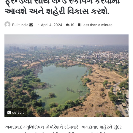
ફ્રેન્ડલી સાથે લેન્ડ સ્કેપિંગ કરવામાં
આવશે અને શહેરી વિકાસ કરશે.
Send
Built India
April 4, 2024
19
Less than a minute
an
email
default
અમદાવાદ મ્યુનિસિપલ કોર્પોરેશને સોમવારે, અમદાવાદ શહેરને સુંદર