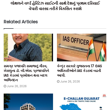
લોથલને વર્લ્ડ હેરિટેઝ સાઈટની સાથે દેશનું પ્રથમ દરિયાઈ
વેપારી વારસા તરીકે વિકસિત કરાશે
Related Articles
સમગ્ર પજાપતિ સમાજનું ગૌરવ,
કેન્દ્ર સરકારે ગુજરાતના 17 GAS
ખેરાલુના ડૉ. બી.એસ. પ્રજાપતિને
અધિકારીઓને IAS કેડરમાં બઢતી
IAS કેડરમાં પ્રમોશન થવા બદલ
આપી.
અભિનંદન
June 26, 2026
June 26, 2026