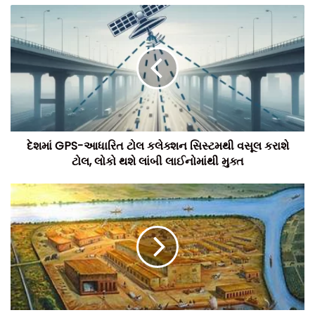
દેશમાં GPS-આધારિત ટોલ કલેક્શન સિસ્ટમથી વસૂલ કરાશે
ટોલ, લોકો થશે લાંબી લાઈનોમાંથી મુક્ત