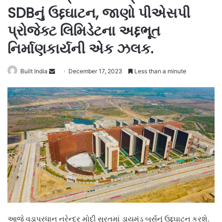
SDBનું ઉદ્દઘાટન, જાણો પીએસપી
પ્રોજેક્ટ લિમિડેટના અદ્દભૂત
નિર્માણકાર્યની એક ઝલક.
Send
Built India
December 17, 2023
Less than a minute
an
email
આજે વડાપ્રધાન નરેન્દ્ર મોદી સુરતમાં ડાયમંડ બુર્સનું ઉદ્દઘાટન કરશે.