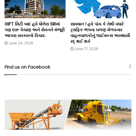
GIFT સિટી બાદ હવે ધોલેરા SIRમાં
સાવધાન ! હવે પાંચ કે તેથી વધારે
પણ દારૂ વેચાણ અને સેવનને મંજૂરી
ટ્રાફિક ભંગના ચલણ મેળવનાર
આપવા સરકારનો વિચાર.
વાહનચાલકોનું લાઈસન્સ અસ્થાયી
રદ્ થઈ શકે
June 24, 2026
June 17, 2026
Find us on Facebook