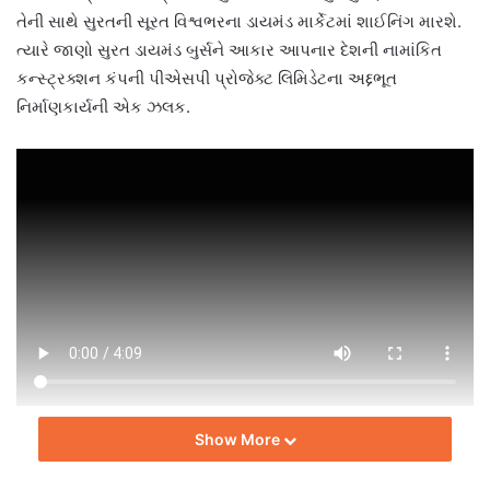
તેની સાથે સુરતની સૂરત વિશ્વભરના ડાયમંડ માર્કેટમાં શાઈનિંગ મારશે.
ત્યારે જાણો સુરત ડાયમંડ બુર્સને આકાર આપનાર દેશની નામાંકિત
કન્સ્ટ્રક્શન કંપની પીએસપી પ્રોજેક્ટ લિમિડેટના અદ્દભૂત
નિર્માણકાર્યની એક ઝલક.
ટીમ બિલ્ટ ઈન્ડિયા.
Show More