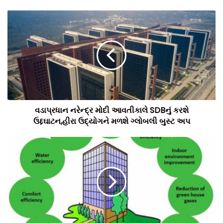
વડાપ્રધાન નરેન્દ્ર મોદી આવતીકાલે SDBનું કરશે
ઉદ્દઘાટન,હીરા ઉદ્યોગને મળશે ગ્લોબલી બુસ્ટ અપ