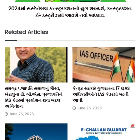
2024માં સસ્ટેનેબલ કન્સ્ટ્રક્શનનો યુગ શરુથશે, કન્સ્ટ્રક્શન
ઈન્ડસ્ટ્રીઝમાં આવશે નવો બદલાવ.
Related Articles
સમગ્ર પજાપતિ સમાજનું ગૌરવ,
કેન્દ્ર સરકારે ગુજરાતના 17 GAS
ખેરાલુના ડૉ. બી.એસ. પ્રજાપતિને
અધિકારીઓને IAS કેડરમાં બઢતી
IAS કેડરમાં પ્રમોશન થવા બદલ
આપી.
અભિનંદન
June 26, 2026
June 26, 2026