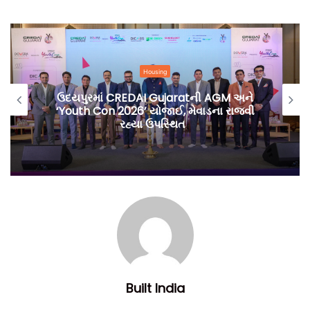
Housing
ઉદયપુરમાં CREDAI Gujaratની AGM અને
‘Youth Con 2026’ યોજાઈ, મેવાડના રાજવી
રહ્યા ઉપસ્થિત
Built India