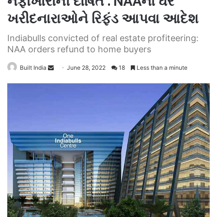
નફાખોરીની દોષિત : NAAનો ઘર
ખરીદનારાઓને રિફંડ આપવા આદેશ
Indiabulls convicted of real estate profiteering:
NAA orders refund to home buyers
Send
Built India
June 28, 2022
18
Less than a minute
an
email