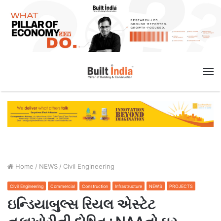
M
Home
/
NEWS
/
Civil Engineering
Civil Engineering
Commercial
Construction
Infrastructure
NEWS
PROJECTS
ઇન્ડિયાબુલ્સ રિયલ એસ્ટેટ