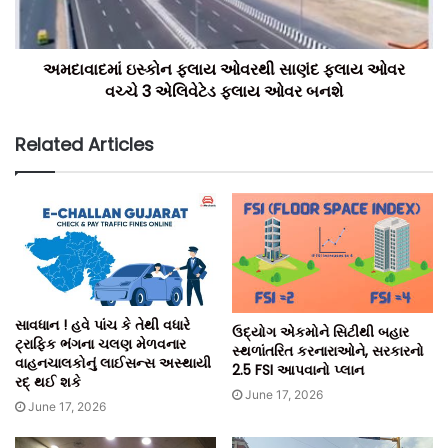
અમદાવાદમાં ઇસ્કોન ફ્લાય ઓવરથી સાણંદ ફ્લાય ઓવર
વચ્ચે 3 એલિવેટેડ ફ્લાય ઓવર બનશે
Related Articles
સાવધાન ! હવે પાંચ કે તેથી વધારે
ઉદ્યોગ એકમોને સિટીથી બહાર
ટ્રાફિક ભંગના ચલણ મેળવનાર
સ્થળાંતરિત કરનારાઓને, સરકારનો
વાહનચાલકોનું લાઈસન્સ અસ્થાયી
2.5 FSI આપવાનો પ્લાન
રદ્ થઈ શકે
June 17, 2026
June 17, 2026