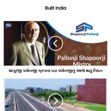
Built India
શાપૂરજી પલોનજી ગ્રુપના વડા પલોનજીનું આજે થયું નિધન