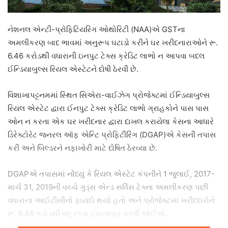
નેશનલ એન્ટી-પ્રોફિટિયરિંગ ઓથોરિટી (NAA)એ GSTના
અમલીકરણ બાદ ભાવમાં અનુરૂપ ઘટાડો કરીને ઘર ખરીદનારાઓને રૂ.
6.46 કરોડથી વધારાની ઇનપુટ ટેક્સ ક્રેડિટ લાભો ન આપવા બદલ
ઈન્ડિયાબુલ્સ રિયલ એસ્ટેટને દોષી ઠેરવી છે.
વિશાખાપટ્ટનમમાં સ્થિત સિએરા-વાઈઝેગ પ્રોજેક્ટમાં ઈન્ડિયાબુલ્સ
રિયલ એસ્ટેટ દ્વારા ઈનપુટ ટેક્સ ક્રેડિટ લાભો ગ્રાહકોને પાસ પાસ
ઓન ન કરતા એક ઘર ખરીદનાર દ્વારા દાખલ કરાયેલા કેસના આધારે
ડિરેક્ટોરેટ જનરલ ઑફ એન્ટિ પ્રોફિટીરિંગ (DGAP)એ કેસની તપાસ
કરી અને બિલ્ડરને નફાખોરી માટે દોષિત ઠેરવ્યા છે.
DGAPએ તપાસમાં નોંધ્યું કે રિયલ એસ્ટેટ કંપનીને 1 જુલાઈ, 2017-
માર્ચ 31, 2019ની વચ્ચે ગુડ્સ એન્ડ સર્વિસ ટેક્ના અમલીકરણ પછી
વધારાના આઈટીસીનો ફાયદો થયો હતો અને પ્રોજેક્ટમાં ખરીદદારોને
રૂ. 6.46 કરોડથી વધુ રકમ ટ્રાન્સફર કરવી જોઈએ.