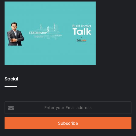
Social
Enter
your
Email
address