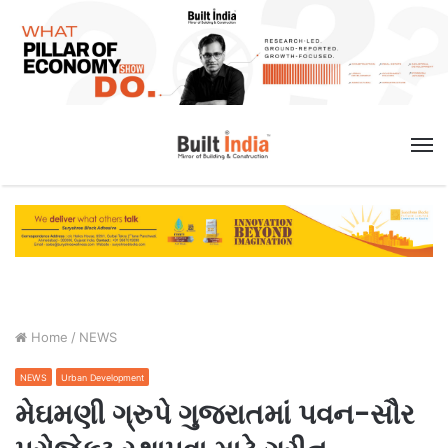
M
Home
/
NEWS
NEWS
Urban Development
મેઘમણી ગ્રુપે ગુજરાતમાં પવન-સૌર