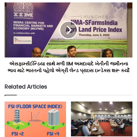
મૌલિક પટેલ, ચેરમેન અને મેનેજિંગ ડિરેક્ટર – MFLએ જણાવ્યું હતું કે,
“હાઇબ્રિડ પાવર પ્લાન્ટ અમને અમારી વધારાની વીજળીની માંગને
પહોંચી વળવામાં મદદ કરશે અને ગ્રીન હાઇડ્રોજનનું ઉત્પાદન
કરવાની મંજૂરી આપશે, જે ભારત સરકારની ગ્રીન એનર્જી અને ગ્રીન
હાઇડ્રોજનની પહેલને ટેકો આપશે.”
ટીમ બિલ્ટ ઈન્ડિયા.
એસફાર્મ્સઈન્ડિયા સાથે મળી IIM અમદાવાદે ખેતીની જમીનના
ભાવ માટે ભારતનો પહેલો એગ્રી લેન્ડ પ્રાઇસ ઇન્ડેક્સ શરૂ કર્યો
Related Articles