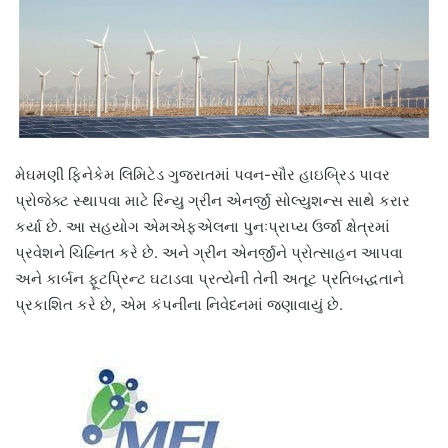
મેઘમણી ફિનેકેમ લિમિટેડ ગુજરાતમાં પવન-સૌર હાઇબ્રિડ પાવર
પ્રોજેક્ટ સ્થાપવા માટે રિન્યુ ગ્રીન એનર્જી સોલ્યુશન્સ સાથે કરાર
કર્યા છે. આ સહયોગ એમએફએલના પુનઃપ્રાપ્ય ઉર્જા ક્ષેત્રમાં
પ્રવેશને ચિહ્નિત કરે છે. અને ગ્રીન એનર્જીને પ્રોત્સાહન આપવા
અને કાર્બન ફૂટપ્રિન્ટ ઘટાડવા પ્રત્યેની તેની અતૂટ પ્રતિબદ્ધતાને
પ્રકાશિત કરે છે, એમ કંપનીના નિવેદનમાં જણાવાયું છે.