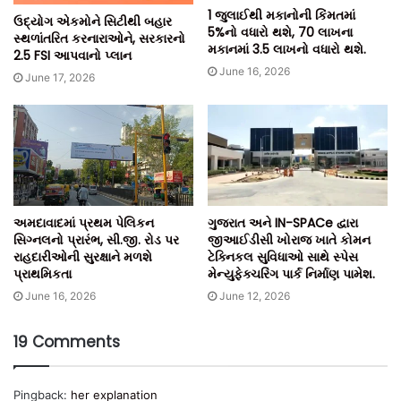
1 જુલાઈથી મકાનોની કિંમતમાં
ઉદ્યોગ એકમોને સિટીથી બહાર
5%નો વધારો થશે, 70 લાખના
સ્થળાંતરિત કરનારાઓને, સરકારનો
મકાનમાં 3.5 લાખનો વધારો થશે.
2.5 FSI આપવાનો પ્લાન
June 16, 2026
June 17, 2026
અમદાવાદમાં પ્રથમ પેલિકન
ગુજરાત અને IN-SPACe દ્વારા
સિગ્નલનો પ્રારંભ, સી.જી. રોડ પર
જીઆઈડીસી ખોરાજ ખાતે કોમન
રાહદારીઓની સુરક્ષાને મળશે
ટેક્નિકલ સુવિધાઓ સાથે સ્પેસ
પ્રાથમિકતા
મેન્યુફેક્ચરિંગ પાર્ક નિર્માણ પામેશ.
June 16, 2026
June 12, 2026
19 Comments
Pingback:
her explanation