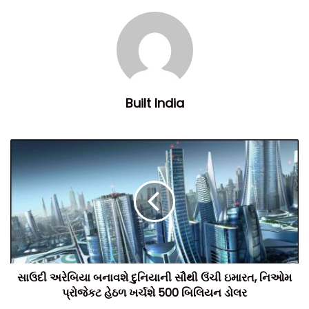
Built India
આ હાઇબ્રિડ પાવર પ્લાન્ટ 2022-23ના ડિસેમ્બર ક્વાર્ટરમાં કાર્યરત
થવાની ધારણા છે. કરારની શરતો અનુસાર, પ્લાન્ટમાંથી ઉત્પન્ન થતી
વીજળી 25 વર્ષની મુદત માટે કેપ્ટિવ સ્ટેટસ હેઠળ MFLને વિશેષરૂપે
સપ્લાય કરવામાં આવશે.
આ હાઇબ્રિડ પાવર પ્લાન્ટ MFLને તેના વર્તમાન તેમજ ભાવિ
પ્રોજેક્ટ્સની ઉર્જા જરૂરિયાતને પહોંચી વળવામાં મદદ કરશે. આ
પ્લાન્ટ દ્વારા વીજળીનો પ્રતિ યુનિટ ખર્ચ વીજળી ગ્રીડમાંથી મેળવેલી
વીજ કરતાં ઓછો હશે.
સાઉદી અરેબિયા બનાવશે દુનિયાની સૌથી ઉંચી ઇમારત, નિઓમ
પ્રોજેકટ હેઠળ ખર્ચશે 500 બિલિયન ડોલર