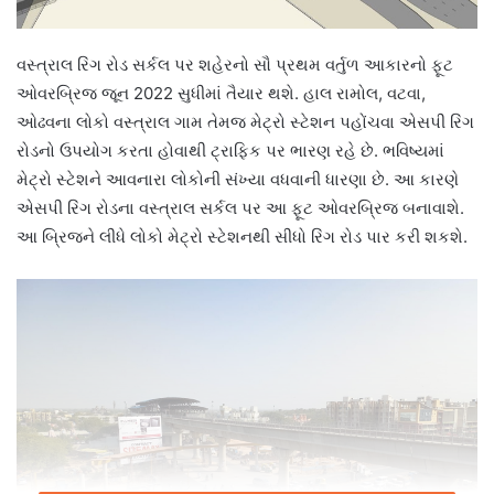
વસ્ત્રાલ રિંગ રોડ સર્કલ પર શહેરનો સૌ પ્રથમ વર્તુળ આકારનો ફૂટ
ઓવરબ્રિજ જૂન 2022 સુધીમાં તૈયાર થશે. હાલ રામોલ, વટવા,
ઓઢવના લોકો વસ્ત્રાલ ગામ તેમજ મેટ્રો સ્ટેશન પહોંચવા એસપી રિંગ
રોડનો ઉપયોગ કરતા હોવાથી ટ્રાફિક પર ભારણ રહે છે. ભવિષ્યમાં
મેટ્રો સ્ટેશને આવનારા લોકોની સંખ્યા વધવાની ધારણા છે. આ કારણે
એસપી રિંગ રોડના વસ્ત્રાલ સર્કલ પર આ ફૂટ ઓવરબ્રિજ બનાવાશે.
આ બ્રિજને લીધે લોકો મેટ્રો સ્ટેશનથી સીધો રિંગ રોડ પાર કરી શકશે.