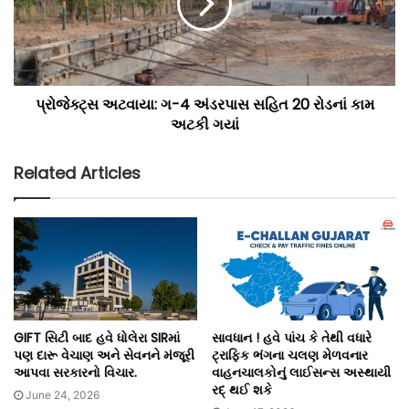
પ્રોજેક્ટ્સ અટવાયા: ગ-4 અંડરપાસ સહિત 20 રોડનાં કામ
અટકી ગયાં
Related Articles
GIFT સિટી બાદ હવે ધોલેરા SIRમાં
સાવધાન ! હવે પાંચ કે તેથી વધારે
પણ દારૂ વેચાણ અને સેવનને મંજૂરી
ટ્રાફિક ભંગના ચલણ મેળવનાર
આપવા સરકારનો વિચાર.
વાહનચાલકોનું લાઈસન્સ અસ્થાયી
રદ્ થઈ શકે
June 24, 2026