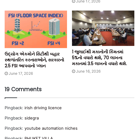
June 17, 2026
1 જુલાઈથી મકાનોની કિંમતમાં
ઉદ્યોગ એકમોને સિટીથી બહાર
5%નો વધારો થશે, 70 લાખના
સ્થળાંતરિત કરનારાઓને, સરકારનો
મકાનમાં 3.5 લાખનો વધારો થશે.
2.5 FSI આપવાનો પ્લાન
June 16, 2026
June 17, 2026
19 Comments
Pingback:
irish driving licence
Pingback:
sidegra
Pingback:
youtube automation niches
Pingback:
PHUKET VILLA