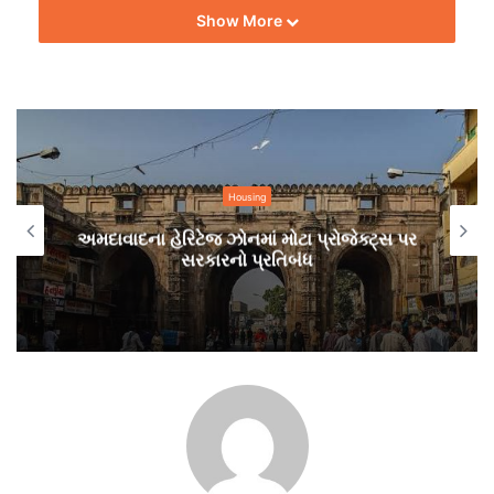
Show More
ઓ‌વરબ્રિજની વિશેષતા
Housing
બ્રિજની લંબાઈ : 320 મીટર
અમદાવાદના હેરિટેજ ઝોનમાં મોટા પ્રોજેક્ટ્સ પર
વર્તુળની લંબાઈ : 250 મીટર
સરકારનો પ્રતિબંધ
પહોળાઈ : 4 મીટર
મેટ્રો સ્ટેશન સાથે સીધી કનેક્ટિવીટી
ઉંચાઈ : 5.67 મીટર
ખર્ચ : 16.43 કરોડ રૂપિયા
ટીમ બિલ્ટ ઈન્ડિયા, સૌજન્ય- દિવ્ય ભાસ્કર.