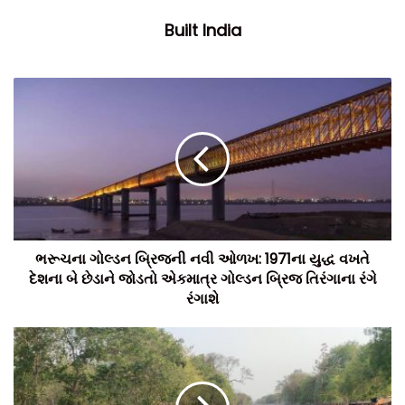
Built India
ભરૂચના ગોલ્ડન બ્રિજની નવી ઓળખ: 1971ના યુદ્ધ વખતે
દેશના બે છેડાને જોડતો એકમાત્ર ગોલ્ડન બ્રિજ તિરંગાના રંગે
રંગાશે