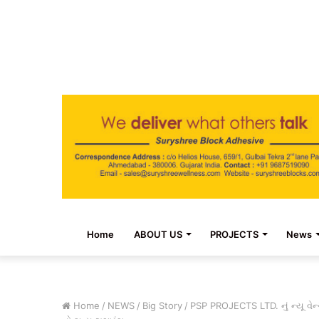
Home
ABOUT US
PROJECTS
News
Home
/
NEWS
/
Big Story
/
PSP PROJECTS LTD. નું ન્યૂ 