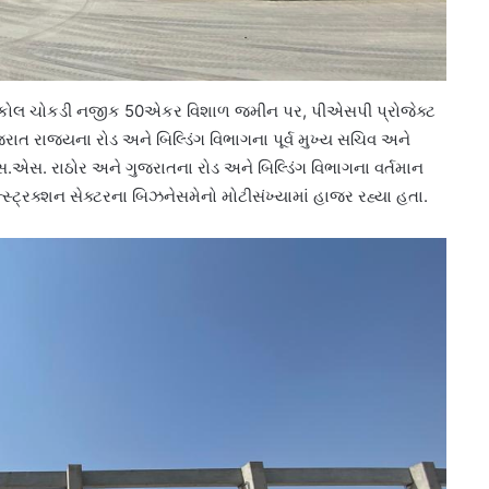
ણકોલ ચોકડી નજીક 50એકર વિશાળ જમીન પર, પીએસપી પ્રોજેક્ટ
 ગુજરાત રાજ્યના રોડ અને બિલ્ડિંગ વિભાગના પૂર્વ મુખ્ય સચિવ અને
સ.એસ. રાઠોર અને ગુજરાતના રોડ અને બિલ્ડિંગ વિભાગના વર્તમાન
્ટ્રક્શન સેક્ટરના બિઝનેસમેનો મોટીસંખ્યામાં હાજર રહ્યા હતા.