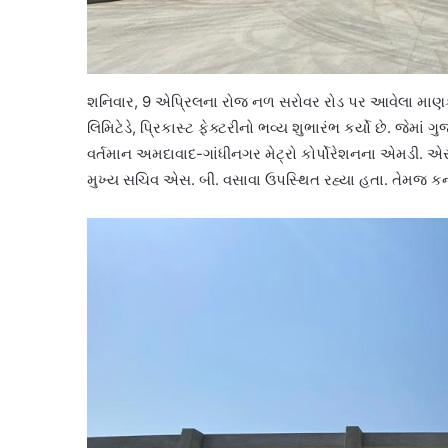
શનિવાર, 9 એપ્રિલના રોજ નળ સરોવર રોડ પર આવેલા મા
લિમિટેડે, પ્રિકાસ્ટ ફેક્ટરીનો ભવ્ય શુભારંભ કર્યો છે. જેમાં
વર્તમાન અમદાવાદ-ગાંધીનગર મેટ્રો કોર્પોરેશનના એમડી. એ
મુખ્ય સચિવ એસ. બી. વસાવા ઉપસ્થિત રહ્યા હતા. તેમજ કન્સ