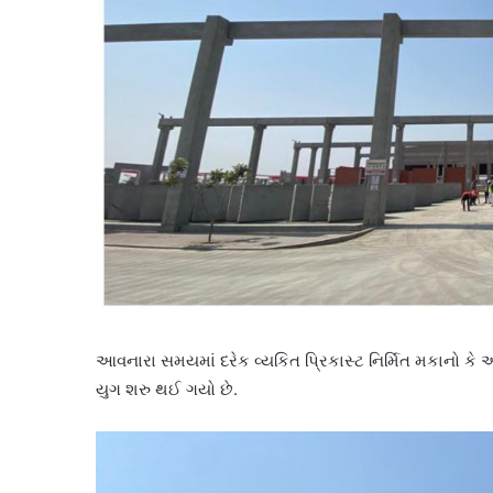
આવનારા સમયમાં દરેક વ્યકિત પ્રિકાસ્ટ નિર્મિત મકાનો કે 
યુગ શરુ થઈ ગયો છે.