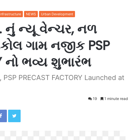
Infrastructure
NEWS
Urban Development
ું ન્યૂ વેન્ચર, નળ
ણકોલ ગામ નજીક PSP
ો ભવ્ય શુભારંભ
e, PSP PRECAST FACTORY Launched at
19
1 minute read
Facebook
Twitter