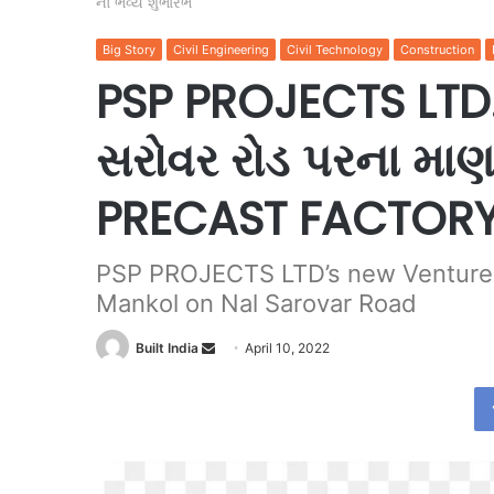
નો ભવ્ય શુભારંભ
Big Story
Civil Engineering
Civil Technology
Construction
PSP PROJECTS LTD. ન
સરોવર રોડ પરના મા
PRECAST FACTORY ન
PSP PROJECTS LTD’s new Ventur
Mankol on Nal Sarovar Road
Send
Built India
April 10, 2022
an
email