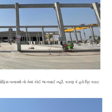
ઓફિસ બનાવશે તો તેમાં કોઈ જ નવાઈ નહી. કારણ કે હવે પ્રિ કાસ્ટ