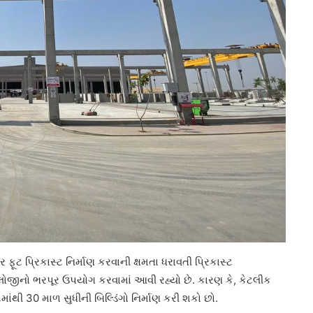
ર ફૂટ પ્રિકાસ્ટ નિર્માણ કરવાની ક્ષમતા ધરાવતી પ્રિકાસ્ટ
ેક્નોલોજીનો ભરપૂર ઉપયોગ કરવામાં આવી રહ્યો છે. કારણ કે, કેટલીક
માંથી 30 માળ સુધીની બિલ્ડિંગો નિર્માણ કરી શકો છો.