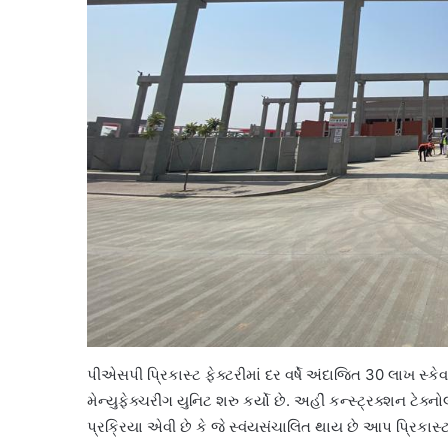
પીએસપી પ્રિકાસ્ટ ફેક્ટરીમાં દર વર્ષે અંદાજિત 30 લાખ સ્કેવ
મેન્યુફેક્ચરીંગ યુનિટ શરુ કર્યો છે. અહીં કન્સ્ટ્રક્શન ટ
પ્રક્રિયા એવી છે કે જે સ્વંયસંચાલિત થાય છે આપ પ્રિકાસ્ટ