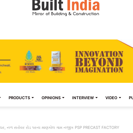
PRODUCTS
OPINIONS
INTERVIEW
VIDEO
P
વેન્ચર, નળ સરોવર રોડ પરના માણકોલ ગામ નજીક PSP PRECAST FACTORY