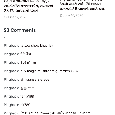
ઉદ્યોગ એકમોને સિટીથી બહાર
5%નો વધારો થશે, 70 લાખના
સ્થળાંતરિત કરનારાઓને, સરકારનો
મકાનમાં 3.5 લાખનો વધારો થશે.
2.5 FSI આપવાનો પ્લાન
June 16, 2026
June 17, 2026
20 Comments
Pingback:
tattoo shop khao lak
Pingback:
สีกันไฟ
Pingback:
รับจํานํารถ
Pingback:
buy magic mushroom gummies USA
Pingback:
afrikaanse sieraden
Pingback:
꽁돈 토토
Pingback:
fenix168
Pingback:
hit789
Pingback:
เว็บเชียร์บอล Cheerball เปิดให้บริการอะไรบ้าง ?