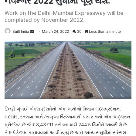
નવેમ્બર 2022 સુધીમાં પૂર્ણ થશે.
Work on the Delhi-Mumbai Expressway will be
completed by November 2022.
Send
Built India
March 24, 2022
20
Less than a minute
an
email
દિલ્હી-મુંબઈ એક્સપ્રેસવેનો એક અનોખો વિભાગ મધ્યપ્રદેશના
મંદસૌર, રતલામ અને ઝાબુઆ જિલ્લામાંથી પસાર થતો એક અદ્યતન
પ્રોજેક્ટ છે જે ₹ 8,437.11 કરોડના ખર્ચે 244.5 કિમીને આવરી લે છે.
તે 9 પેકેજમાં બનાવવામાં આવી રહ્યું છે અને અત્યાર સુધીમાં સરેરાશ