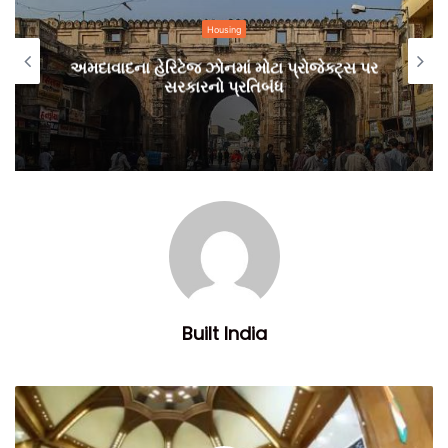
Housing
અમદાવાદના હેરિટેજ ઝોનમાં મોટા પ્રોજેક્ટ્સ પર
સરકારનો પ્રતિબંધ
Built India
ટીમ બિલ્ટ ઈન્ડિયા.