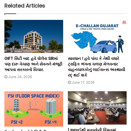
Related Articles
GIFT સિટી બાદ હવે ધોલેરા SIRમાં
સાવધાન ! હવે પાંચ કે તેથી વધારે
પણ દારૂ વેચાણ અને સેવનને મંજૂરી
ટ્રાફિક ભંગના ચલણ મેળવનાર
આપવા સરકારનો વિચાર.
વાહનચાલકોનું લાઈસન્સ અસ્થાયી
રદ્ થઈ શકે
June 24, 2026
June 17, 2026
1 જુલાઈથી મકાનોની કિંમતમાં