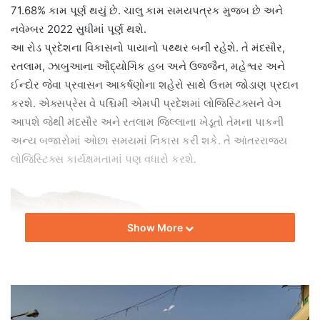
71.68% કામ પૂર્ણ થયું છે. ચાલુ કામ સમયપત્રક મુજબ છે અને
નવેમ્બર 2022 સુધીમાં પૂર્ણ થશે.
આ રોડ પ્રદેશના વિકાસનો પાયાનો પથ્થર બની રહેશે. તે મંદસૌર,
રતલામ, ઝાબુઆના ઔદ્યોગિક હબ અને ઉજ્જૈન, મહેશ્વર અને
ઈન્દોર જેવા પ્રવાસન આકર્ષણોના શહેરો સાથે ઉત્તમ જોડાણ પ્રદાન
કરશે. એક્સપ્રેસ વે પશ્ચિમી એમપી પ્રદેશમાં લોજિસ્ટિક્સને વેગ
આપશે જેથી મંદસૌર અને રતલામ જિલ્લાના ખેડૂતો તેમના પાકની
અન્ય બજારોમાં ઓછા સમયમાં નિકાસ કરી શકે. તે આંતરરાજ્ય
લોજિસ્ટિક્સ કાર્યક્ષમતામાં પણ વધારો કરશે.
Show More