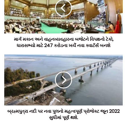
માર્ગ મકાન અને વાહનવ્યવહારના બજેટને વિપક્ષનો ટેકો,
ધારાસભ્યો માટે 247 કરોડના ખર્ચે નવા ક્વાર્ટર્સ બનશે
બ્રહ્મપુત્રા નદી પર નવા પુલનો મહત્વપૂર્ણ પ્રોજેક્ટ જૂન 2022
સુધીમાં પૂર્ણ થશે.