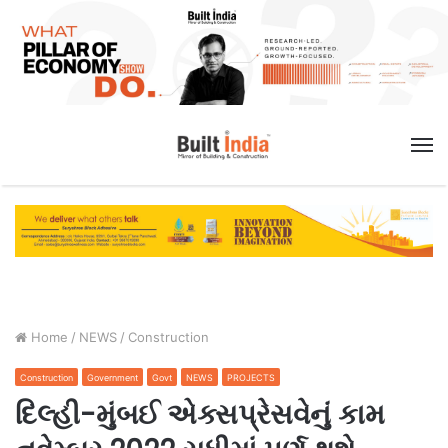
M
Home
/
NEWS
/
Construction
Construction
Government
Govt
NEWS
PROJECTS
દિલ્હી-મુંબઈ એક્સપ્રેસવેનું કામ