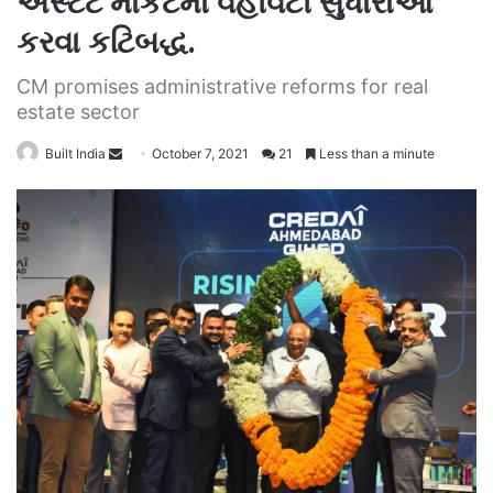
એસ્ટેટ માર્કેટમાં વહીવટી સુધારાઓ
કરવા કટિબદ્ધ.
CM promises administrative reforms for real
estate sector
Send
Built India
October 7, 2021
21
Less than a minute
an
email