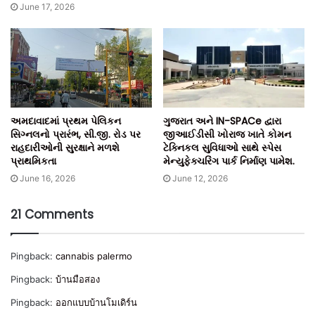
June 17, 2026
ટીમ બિલ્ટ ઈન્ડિયા.
અમદાવાદમાં પ્રથમ પેલિકન
ગુજરાત અને IN-SPACe દ્વારા
સિગ્નલનો પ્રારંભ, સી.જી. રોડ પર
જીઆઈડીસી ખોરાજ ખાતે કોમન
રાહદારીઓની સુરક્ષાને મળશે
ટેક્નિકલ સુવિધાઓ સાથે સ્પેસ
પ્રાથમિકતા
મેન્યુફેક્ચરિંગ પાર્ક નિર્માણ પામેશ.
June 16, 2026
June 12, 2026
21 Comments
Pingback:
cannabis palermo
Pingback:
บ้านมือสอง
Pingback:
ออกแบบบ้านโมเดิร์น