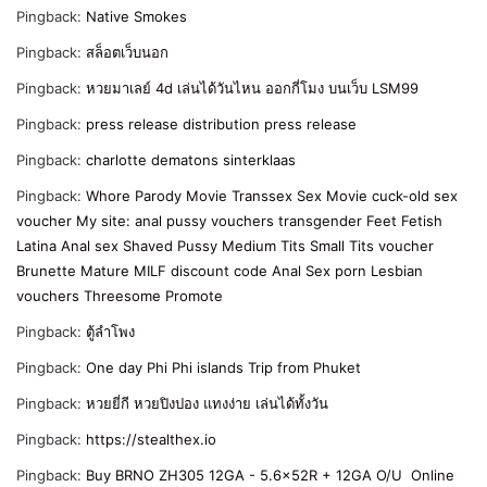
Pingback:
Native Smokes
Pingback:
สล็อตเว็บนอก
Pingback:
หวยมาเลย์ 4d เล่นได้วันไหน ออกกี่โมง บนเว็บ LSM99
Pingback:
press release distribution press release
Pingback:
charlotte dematons sinterklaas
Pingback:
Whore Parody Movie Transsex Sex Movie cuck-old sex
voucher My site: anal pussy vouchers transgender Feet Fetish
Latina Anal sex Shaved Pussy Medium Tits Small Tits voucher
Brunette Mature MILF discount code Anal Sex porn Lesbian
vouchers Threesome Promote
Pingback:
ตู้ลำโพง
Pingback:
One day Phi Phi islands Trip from Phuket
Pingback:
หวยยี่กี หวยปิงปอง แทงง่าย เล่นได้ทั้งวัน
Pingback:
https://stealthex.io
Pingback:
Buy BRNO ZH305 12GA - 5.6x52R + 12GA O/U Online