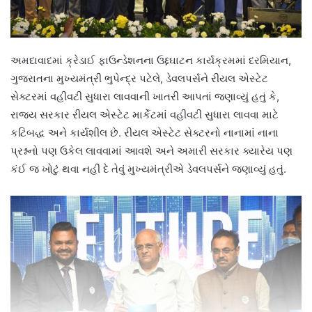
અમદાવાદમાં ક્રેડાઈ ફાઉન્ડેશનના ઉદ્દઘાટન કાર્યક્રમમાં દરમિયાન,
ગુજરાતના મુખ્યમંત્રી ભુપેન્દ્ર પટેલે, ડેવલપર્સને રીયલ એસ્ટેટ
સેક્ટરમાં વહીવટી સુધારા લાવવાની ખાતરી આપતાં જણાવ્યું હતું કે,
રાજ્ય સરકાર રીયલ એસ્ટેટ માર્કેટમાં વહીવટી સુધારા લાવવા માટે
કટિબદ્ધ અને કાર્યશીલ છે. રીયલ એસ્ટેટ સેક્ટરનો નાનામાં નાના
પ્રશ્નનો પણ ઉકેલ લાવવામાં આવશે અને અમારી સરકાર ક્યારેય પણ
કંઈ જ ખોટું થવા નહીં દે તેવું મુખ્યમંત્રીએ ડેવલપર્સને જણાવ્યું હતું.