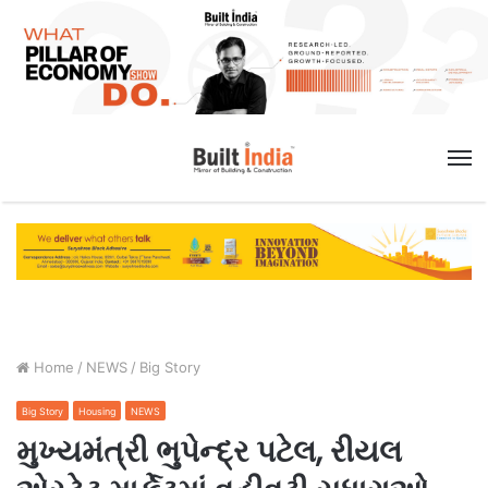
M
Home
/
NEWS
/
Big Story
Big Story
Housing
NEWS
મુખ્યમંત્રી ભુપેન્દ્ર પટેલ, રીયલ