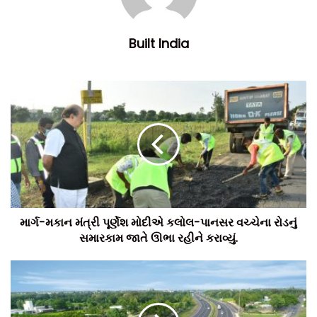
ડેવલપર્સને લેન્ડ એનએ-એનઓસી, પ્લાન પાસ, અને રેરા રજિસ્ટ્રેશન
જેવી ફાઈલો પાસ કરાવવામાં સરકાર તરફથી વિલંબ થાય છે પરિણામે,
Built India
ડેવલપર્સ સમયમર્યાદામાં પ્રોજેક્ટ પૂર્ણ કરી શકતા નથી. પરિણામે,
ગ્રાહકોને નુકસાન થાય છે. જેથી, રાજ્ય સરકાર 3 મહિનાની
સમયમર્યાદામાં આ પ્રોજેક્ટની મંજૂરીઓ અંગે ફાઈલોનું ક્લિયરીંગ કરે
તેવી માંગ કરી હતી.
માર્ગ-મકાન મંત્રી પૂર્ણેશ મોદીએ કલોલ-પાનસર વચ્ચેના રોડનું
સમારકામ જાતે ઊભા રહીને કરાવ્યું.