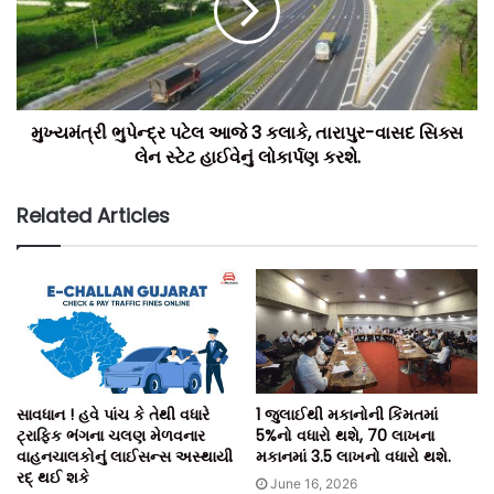
મુખ્યમંત્રી ભુપેન્દ્ર પટેલ આજે 3 કલાકે, તારાપુર-વાસદ સિક્સ
લેન સ્ટેટ હાઈવેનું લોકાર્પણ કરશે.
Related Articles
ઉલ્લેખનીય છેકે, ક્રેડાઈ ફાઉન્ડેશન ઉદ્દઘાટન કાર્યક્રમમાં
મોટીસંખ્યામાં હોદ્દેદારો અને સભ્યો ઉપસ્થિત રહ્યા હતા. આ પ્રસંગે
સાવધાન ! હવે પાંચ કે તેથી વધારે
1 જુલાઈથી મકાનોની કિંમતમાં
મહિલાઓની નવી રચાયેલી મહિલા વિંગ પણ ઉપસ્થિત રહીને,
ટ્રાફિક ભંગના ચલણ મેળવનાર
5%નો વધારો થશે, 70 લાખના
કાર્યક્રમની શોભા વધારી હતી.
વાહનચાલકોનું લાઈસન્સ અસ્થાયી
મકાનમાં 3.5 લાખનો વધારો થશે.
રદ્ થઈ શકે
June 16, 2026