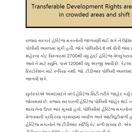
રાજ્ય સરકારે હેરિટેજ મકાનોની જાળવણી થઈ શકે તે ઉદ્દેશ
પોલીસી અમલમાં મૂકી હતી. જોકે પોલિસીને 6 વર્ષ વીતી જવ
શહેરના કોટ વિસ્તારમાં 2700થી વધુ હાઈ હેરિટેજ વેલ્યુ 
આવે તે માટે મ્યુનિ. પાસે 1200થી વધુ અરજી આવી છે. કેટ
રિસ્ટોરેશન માટે રૂપિયા નથી. જો. ટીડીઆર પોલિસી અમલમાં
જાળવી શકે.
યુનેસ્કોએ અમદાવાદને વર્લ્ડ હેરિટેજ સિટી તરીકે જાહેર કર્યુ
જોખમમાં છે. રાજ્ય સરકારની હેરિટેજ પોલિસી જાહેર થઈ
થાય તેના ઉપર ભાર મૂક્યો હતો. પોલિસીમાં હેરિટેજ મકાનોન
મેળવવાની પ્રક્રિયા પ્રમાણમાં ખર્ચાળ અને આંટીઘૂંટીવાળી
હેરિટેજ મકાનોને જ ટીડીઆર સર્ટિફિકેટ મળી શક્યા છે. એક 