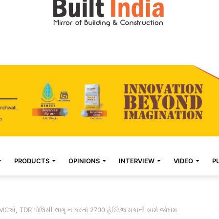
PRODUCTS
OPINIONS
INTERVIEW
VIDEO
P
MCએ, TDR પોલિસી લાગુ ન કરતાં 2700 હેરિટેજ મકાનો સામે જોખમ