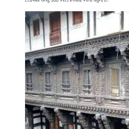
ટીડીઆર વેલ્યુ 500 કરોડ રૂપિયા કરતા વધુની છે.