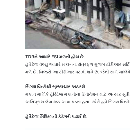
TDR
ને
આધારે
FSI
મળતી
હોય
છે.
હેરિટેજ વેલ્યુ આધારે મકાનના ક્ષેત્રફળ મુજબ ટીડીઆર સ
મળે છે. બિલ્ડરો આ ટીડીઆર વટાવી શકે છે. જેની સામે માલિકે 
સિંગલ
વિન્ડોથી
ભ્રષ્ટાચાર
અટકશે.
મકાન માલિકે હેરિટેજ મકાનોના રિનોવેશન માટે અત્યાર સુધી ર
અભિપ્રાય લેવા ધક્કા ખાવા પડતા હતા. જોકે હવે સિંગલ વિન
હેરિટેજ
બિલ્ડિંગની
કેટેગરી
પડાઈ
છે.