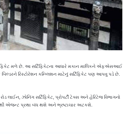
ર્ટિફિકેટ મળે છે. આ સર્ટિફિકેટના આધારે મકાન માલિકને એફએસઆઈ
બિલ્ડરને રિસ્ટોરેશન કમ્પ્લિશન માટેનું સર્ટિફિકેટ પણ આપવુ પડે છે.
ોડ લાઈન, ઝોનિંગ સર્ટિફિકેટ, પ્રોપર્ટી ટેક્સ અને હેરિટેજ વિભાગનો
્ડોથી એજન્ટ પ્રથા બંધ થશે અને ભ્રષ્ટાચાર અટકશે.