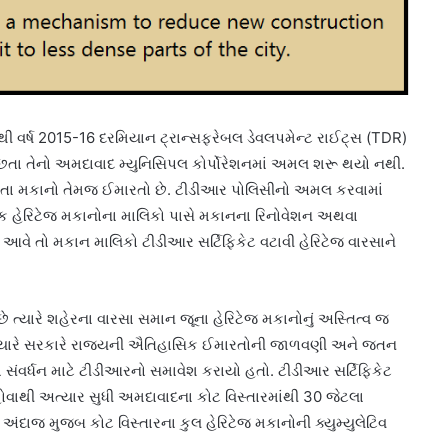
થી વર્ષ 2015-16 દરમિયાન ટ્રાન્સફરેબલ ડેવલપમેન્ટ રાઈટ્સ (TDR)
ા છતા તેનો અમદાવાદ મ્યુનિસિપલ કોર્પોરેશનમાં અમલ શરૂ થયો નથી.
ધરાવતા મકાનો તેમજ ઈમારતો છે. ટીડીઆર પોલિસીનો અમલ કરવામાં
લાક હેરિટેજ મકાનોના માલિકો પાસે મકાનના રિનોવેશન અથવા
 આવે તો મકાન માલિકો ટીડીઆર સર્ટિફિકેટ વટાવી હેરિટેજ વારસાને
ં છે ત્યારે શહેરના વારસા સમાન જૂના હેરિટેજ મકાનોનું અસ્તિત્વ જ
 ત્યારે સરકારે રાજ્યની ઐતિહાસિક ઈમારતોની જાળવણી અને જતન
ા સંવર્ધન માટે ટીડીઆરનો સમાવેશ કરાયો હતો. ટીડીઆર સર્ટિફિકેટ
 હોવાથી અત્યાર સુધી અમદાવાદના કોટ વિસ્તારમાંથી 30 જેટલા
અંદાજ મુજબ કોટ વિસ્તારના કુલ હેરિટેજ મકાનોની ક્યુમ્યુલેટિવ