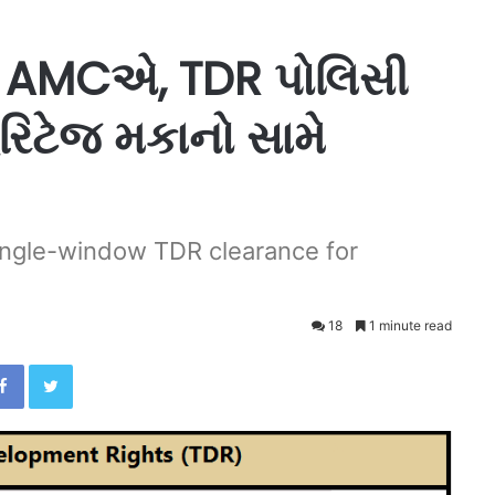
ં AMCએ, TDR પોલિસી
ેરિટેજ મકાનો સામે
ngle-window TDR clearance for
18
1 minute read
Facebook
Twitter