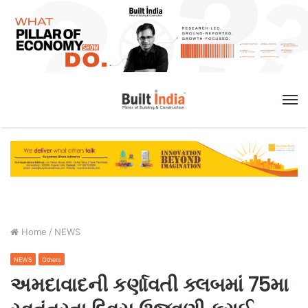
M
Home
/
NEWS
NEWS
Others
અમદાવાદની કર્ણાવતી ક્લબમાં 75મા