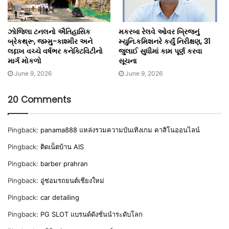
ઝોજિલા ટનલનો ઐતિહાસિક
મકરબા રેલવે ઓવર બ્રિજનું
બ્રેકથ્રૂ, જમ્મુ-કાશ્મીર અને
મ્યુનિ.કમિશનરે કર્યું નિરીક્ષણ, 31
લદ્દાખ વચ્ચે વર્ષભર કનેક્ટિવિટીનો
જુલાઈ સુધીમાં કામ પૂર્ણ કરવા
માર્ગ મોકળો
સૂચના
June 9, 2026
June 9, 2026
20 Comments
Pingback:
panama888 แหล่งรวมความบันเทิงเกม คาสิโนออนไลน์
Pingback:
ติดเน็ตบ้าน AIS
Pingback:
barber prahran
Pingback:
อู่ซ่อมรถยนต์เชียงใหม่
Pingback:
car detailing
Pingback:
PG SLOT แบรนด์ดังชั่นนำระดับโลก