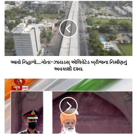
આવો નિહાળો.....ગોતા-ઝાયડસ્ એલિવેટેડ બ્રીજના નિર્માંણનું
અવકાશી દશ્ય.