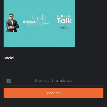
Social
Enter
your
Email
address