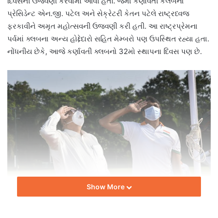
દિવસની ઉજવણી કરવામાં આવી હતી. જેમાં કર્ણાવતી કલબના
પ્રેસિડેન્ટ એન.જી. પટેલ અને સેક્રેટરી કેતન પટેલે રાષ્ટ્રધ્વજ
ફરકાવીને અમૃત મહોત્સવની ઉજવણી કરી હતી. આ રાષ્ટ્રપ્રેમના
પર્વમાં ક્લબના અન્ય હોદ્દેદારો સહિત મેમ્બરો પણ ઉપસ્થિત રહ્યા હતા.
નોંધનીય છેકે, આજે કર્ણાવતી ક્લબનો 32મો સ્થાપના દિવસ પણ છે.
Show More