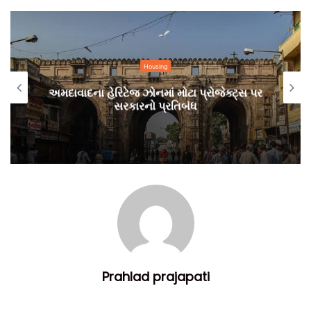
ટીમ બિલ્ટ ઈન્ડિયા.
Housing
અમદાવાદના હેરિટેજ ઝોનમાં મોટા પ્રોજેક્ટ્સ પર
સરકારનો પ્રતિબંધ
Prahlad prajapati