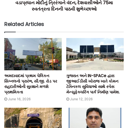
વડાપ્રધાન મોદીનું ત્રિરંગાને વંદન, દેશવાસીઓને 75મા
સ્વતંત્રતા દિનની પાઠવી શુભેચ્છાઓ
Related Articles
અમદાવાદમાં પ્રથમ પેલિકન
ગુજરાત અને IN-SPACe દ્વારા
સિગ્નલનો પ્રારંભ, સી.જી. રોડ પર
જીઆઈડીસી ખોરાજ ખાતે કોમન
રાહદારીઓની સુરક્ષાને મળશે
ટેક્નિકલ સુવિધાઓ સાથે સ્પેસ
પ્રાથમિકતા
મેન્યુફેક્ચરિંગ પાર્ક નિર્માણ પામેશ.
June 16, 2026
June 12, 2026