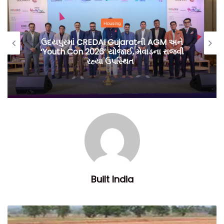
રેન્કિગમાં પૂરતો સમય ન મળતા પૂરતી તૈયારીઓ થઇ શકી ન હતી,
કેટલાક ડોક્યુમેન્ટ્સ અન્ય વિભાગો પોલીસ, વેપાર-ઉદ્યોગ સાથે
Housing
સંકલન સાધી ન શકવાની લીધે ઉપલબ્ધ થયા જ ન હતા અને પાલિકાનું
ઉદયપુરમાં CREDAI Gujaratની AGM અને
તંત્ર ઉઘતું ઝડપાઇ ગયું હતું.
‘Youth Con 2026’ યોજાઈ, મેવાડના રાજવી
રહ્યા ઉપસ્થિત
Built India