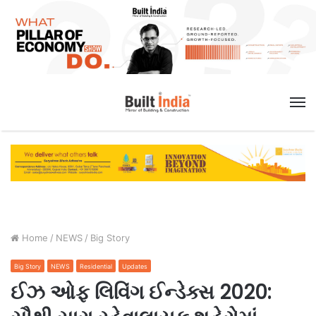
M
Home
/
NEWS
/
Big Story
Big Story
NEWS
Residential
Updates
ઈઝ ઓફ લિવિંગ ઈન્ડેક્સ 2020: