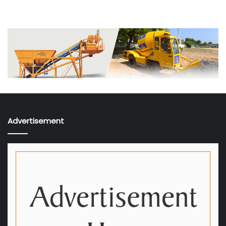
ઈન્ડિક્ટરના આધાર પર બનાવવામાં આવ્યું છે. તેમાં મિલિયન પ્લસ
શહેરોમાં ઈન્દોર, સુરત અને ભોપાલ ટોપ-3માં રહેલા છે. જ્યારે ઓછી
વસ્તી કે શહેરી નિગમમાં નવી દિલ્હી, તિરુપતિ અને ગાંધીનગર ટોપ-3
શહેર છે.
ટીમ બિલ્ટ ઈન્ડિયા, સૌજન્ય દિવ્ય ભાસ્કર
Advertisement