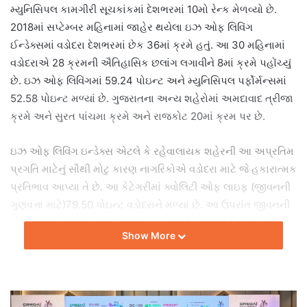
મ્યુનિસિપલ કામગીરી સૂચકાંકમાં દેશભરમાં 10મો રેન્ક મેળવ્યો છે.
2018માં સપ્ટેમ્બર મહિનામાં જાહેર થયેલા ઇઝ ઓફ લિવિંગ
ઈન્ડેક્સમાં વડોદરા દેશભરમાં છેક 36માં ક્રમે હતું. આ 30 મહિનામાં
વડોદરાએ 28 ક્રમની ઐતિહાસિક છલાંગ લગાવીને 8માં ક્રમે પહોંચ્યું
છે. ઇઝ ઓફ લિવિંગમાં 59.24 પોઇન્ટ અને મ્યુનિસિપલ પર્ફોર્મન્સમાં
52.58 પોઇન્ટ મળ્યાં છે. ગુજરાતના અન્ય શહેરોમાં અમદાવાદ ત્રીજા
ક્રમે અને સુરત પાંચમા ક્રમે અને રાજકોટ 20માં ક્રમ પર છે.
ઇઝ ઓફ લિવિંગ ઇન્ડેક્સ એટલે કે રહેવાલાયક શહેરની આ અપ્રતિમ
પ્રગતિ માટેનું સૌથી મોટુ કારણ નાગરિકોએ વડોદરા માટે જે હકારાત્મક
પ્રતિભાવ આપ્યા તે છે. આ કેટેગરીમાં ક્વોલિટી ઓફ લાઇફ (જીવનની
ગુણવત્તા માટે)79.50 પોઇન્ટ વડોદરાને મળ્યા છે. આ ઉપરાંત જીવનની
ગુણવત્તામાં દેશમાં વડોદરા 5માં ક્રમે છે. આ વિશે સ્માર્ટ સિટી નોડલ
Show More
ઓફિસર વિમલ બેટાઇએ જણાવ્યું કે, ‘ ઇઝ ઓફ લિવિંગ ઇન્ડેક્સમાં
લગભગ 200 મુદ્દાઓની અને મ્યુનિસિપલ કામગીરીમાં 150 સવાલો
પૂછ્યા હતા. આ માહિતી વ્યવસ્થિત, માગેલા પૂરાવાઓ-ફોટોગ્રાફ્સ
સાથે સમયસર મોકલવામાં આવી હતી.’ ઉલ્લેખનીય છે કે, ગત