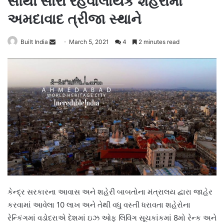
સૌથી સારા રહેવાલાયક શહેરોમાં
અમદાવાદ ત્રીજા સ્થાને
Send
Built India
March 5, 2021
4
2 minutes read
an
email
કેન્દ્ર સરકારના આવાસ અને શહેરી બાબતોના મંત્રાલય દ્વારા જાહેર
કરવામાં આવેલા 10 લાખ અને તેથી વધુ વસ્તી ધરાવતા શહેરોના
રેન્કિંગમાં વડોદરાએ દેશમાં ઇઝ ઓફ લિવિંગ સૂચકાંકમાં 8મો રેન્ક અને