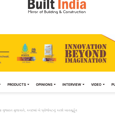
PRODUCTS
OPINIONS
INTERVIEW
VIDEO
P
ગુજરાત મુલાકાતે, કચ્છમાં બે પ્રોજેક્ટનું કરશે ખાતમૂર્હૂત