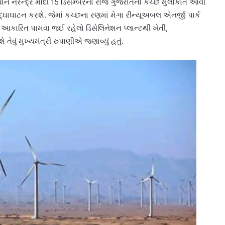
્રધાન નરેન્દ્ર મોદી 15 ડિસેમ્બરના રોજ ગુજરાતના કચ્છ મુલાકાતે આવી
 ઉદ્ઘાઘાટન કરશે. જેમાં કચ્છના રણમાં મેગા રીન્યૂઅબલ એનર્જી પાર્ક
વી આકારિત પામવા જઈ રહેલો ડિસેલિનેશન પ્લાન્ટથી ખેતી,
 તેવું મુખ્યમંત્રી રુપાણીએ જણાવ્યું હતું.