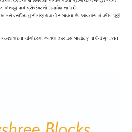
કમાં ઘણા લાંબા સમયથી પેન્ડિંગ પડેલા પ્રોજેક્ટોને મંજૂરી આપી
લ એનર્જી પાર્ક પ્રોજેક્ટનો સમાવેશ થાય છે.
ખ કરોડ રુપિયાનું રોકાણ થવાની સંભાવના છે. આવનારા બે વર્ષમાં પૂર્ણ
 અમદાવાદના ચાંગોદરમાં આવેલા ઝાયડસ બાયોટેક્ પાર્કની મુલાકાત