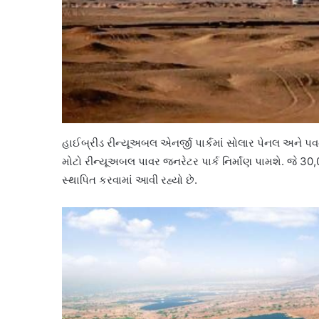
હાઈબ્રીડ રીન્યૂઅબલ એનર્જી પાર્કમાં સોલાર પેનલ અને પવન
મોટો રીન્યૂઅબલ પાવર જનરેટર પાર્ક નિર્માંણ પામશે. જે 3
સ્થાપિત કરવામાં આવી રહ્યો છે.