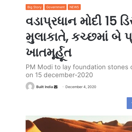
Big Story
Government
NEWS
વડાપ્રધાન મોદી 15 ડ
મુલાકાતે, કચ્છમાં બે પ
ખાતમૂર્હૂત
PM Modi to lay foundation stones of
on 15 december-2020
Send
Built India
December 4, 2020
an
email