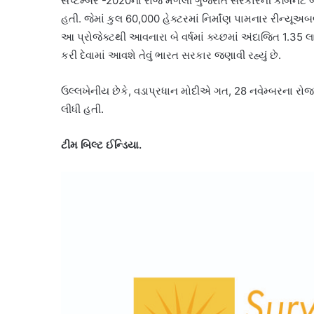
સપ્ટેમ્બર -2020ના રોજ મળેલી ગુજરાત સરકારની કેબિનેટ બેઠ
હતી. જેમાં કુલ 60,000 હેક્ટરમાં નિર્માંણ પામનાર રીન્યૂઅબ
આ પ્રોજેક્ટથી આવનારા બે વર્ષમાં ક્ચ્છમાં અંદાજિત 1.35 લા
કરી દેવામાં આવશે તેવું ભારત સરકાર જણાવી રહ્યું છે.
ઉલ્લખેનીય છેકે, વડાપ્રધાન મોદીએ ગત, 28 નવેમ્બરના રોજ
લીધી હતી.
ટીમ બિલ્ટ ઈન્ડિયા.