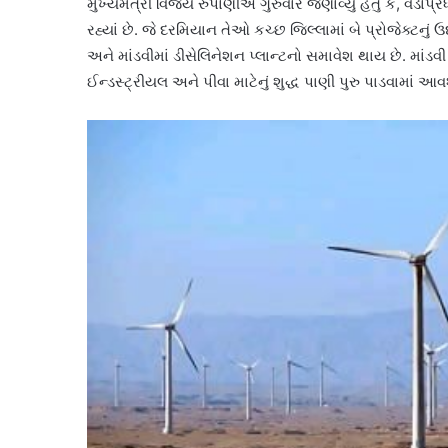
મુખ્યમંત્રી વિજય રુપાણીએ ગુરુવારે જણાવ્યું હતું કે, વડાપ
રહ્યાં છે. જે દરમિયાન તેઓ કચ્છ જિલ્લામાં બે પ્રોજેક્ટનું
અને માંડવીમાં ડીસેલિનેશન પ્લાન્ટનો સમાવેશ થાય છે. માંડ
ઈન્ડસ્ટ્રીયલ અને પીવા માટેનું શુદ્ધ પાણી પુરુ પાડવામાં આવશે