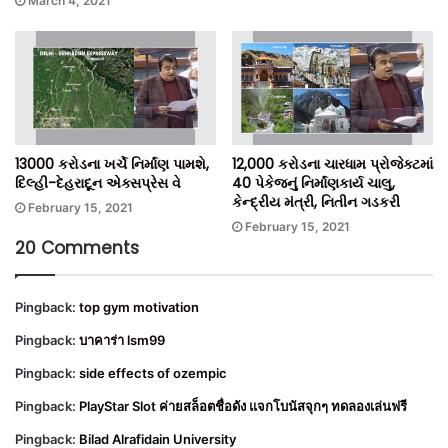
March 4, 2021
13000 કરોડના ખર્ચે નિર્માંણ પામશે,
12,000 કરોડના ચારધામ પ્રોજેક્ટમાં
દિલ્હી-દેહરાદૂન એક્સપ્રેસ વે
40 પેકેજનું નિર્માંણકાર્ય ચાલુ,
કેન્દ્રીય મંત્રી, નિતીન ગડકરી
February 15, 2021
February 15, 2021
20 Comments
Pingback:
top gym motivation
Pingback:
บาคาร่า lsm99
Pingback:
side effects of ozempic
Pingback:
PlayStar Slot ค่ายสล็อตชื่อดัง แจกโบนัสจุกๆ ทดลองเล่นฟรี
Pingback:
Bilad Alrafidain University