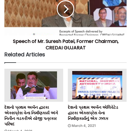
Speech of Mr. Suresh Patel, Former Chairman,
CREDAI GUJARAT
Related Articles
દેશનો પ્રથમ અર્બન દ્વારકા
દેશનો પ્રથમ અર્બન એલિવેટેડ
એક્સપ્રેસ વેના નિર્માંણકાર્ય અંગે
દ્વારકા એક્સપ્રેસ વેના
નિતીન ગડકરીએ યોજી પત્રકાર
નિર્માંણકાર્યનું એક ઝલક
પરિષદ
March 4, 2021