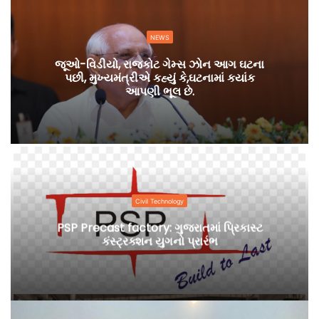
NEWS
જૂઓ-વિડીયો, રાજકોટ ગેમ્સ ઝોન આગ ઘટના
પછી, મુખ્યમંત્રીએ કહ્યું કે,ઘટનામાં કયાંક
આપણી ભૂલ છે.
Civil Technology
PSP Precast factory: ગુજરાતમાં પ્રિકાસ્ટ
કંસ્ટ્રક્શન યુગનો પ્રારંભ