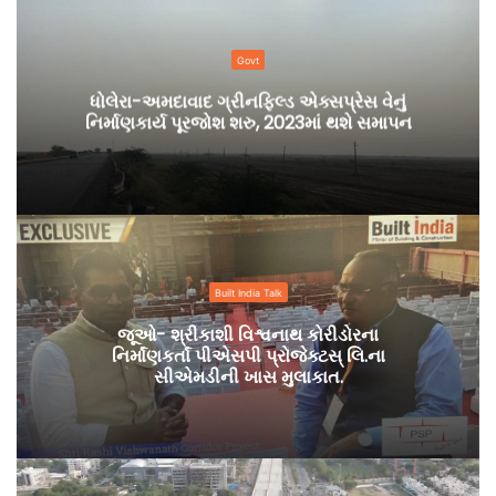
Govt
ધોલેરા-અમદાવાદ ગ્રીનફિલ્ડ એક્સપ્રેસ વેનું
નિર્માણકાર્ય પૂરજોશ શરુ, 2023માં થશે સમાપન
Built India Talk
જૂઓ- શ્રીકાશી વિશ્વનાથ કોરીડોરના
નિર્માંણકર્તાં પીએસપી પ્રોજેક્ટસ્ લિ.ના
સીએમડીની ખાસ મુલાકાત.