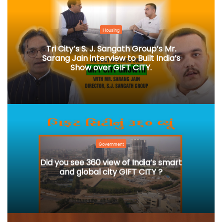
Housing
Tri City’s S. J. Sangath Group’s Mr.
Sarang Jain interview to Built India’s
Show over GIFT CITY.
Government
Did you see 360 view of India’s smart
and global city GIFT CITY ?