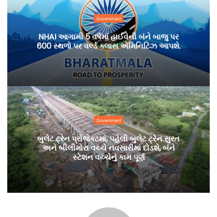
Government
NHAI આગામી 5 વર્ષમાં હાઈવેની બંને બાજુ પર
600 સ્થળો પર વર્લ્ડ ક્લાસ એમિનિટિઝ આપશે.
Government
બુલેટ ટ્રેન પ્રોજેક્ટમાં, પહેલી બુલેટ ટ્રેન સુરત
અને બીલીમોરા વચ્ચે નવસારીમાં દોડશે, બંને
સ્ટેશન વચ્ચેનું કામ પૂર્ણ