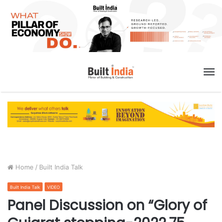
M
Home
/
Built India Talk
Built India Talk
VIDEO
Panel Discussion on “Glory of