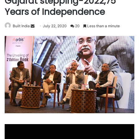
Gujarat stepping-2022,75
Years of Independence
Send
Built India
July 22, 2020
20
Less than a minute
an
email