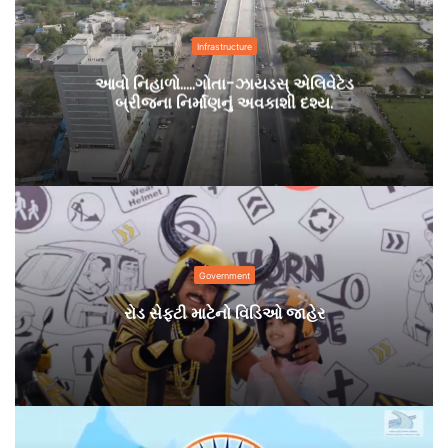
Infrastructure
આવો નિહાળો…..ગોતા-ઝાયડસ્ એલિવેટેડ
બ્રીજના નિર્માંણનું અવકાશી દશ્ય.
Government
રોડ સેફ્ટી માટેનો વિડિઓ જાહેર