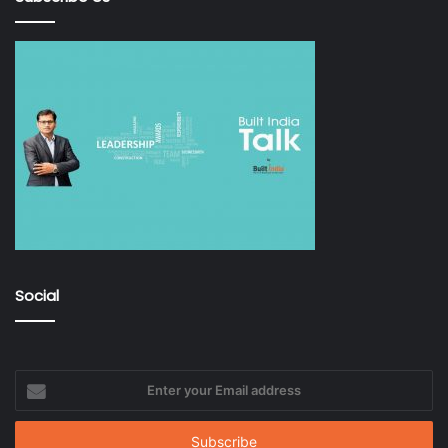
Social
Enter
your
Email
address