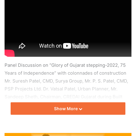
Panel Discussion on “Glory of Gujarat stepping-2022, 75
Years of Independence” with colonnades of construction
Mr. Suresh Patel, CMD, Surya Group, Mr. P. S. Patel, CMD,
PSP Projects Ltd. Dr. Vatsal Patel, Urban Planner, Mr.
Sandeep Sheth, Chairman, CREDAI Gujarat during Built
India Magazine Event.
Show More