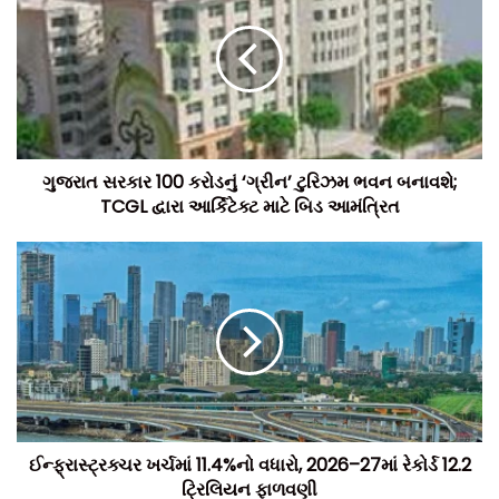
આ ઉપરાંત, ગાંધીનગર જિલ્લાના કલોલ તાલુકાના જાસપુર ગામમાં
આવેલ રેવન્યુ સર્વે નંબર 733ની કુલ 2,11,449 ચો.મી. જમીનમાંથી
56,361 ચો.મી. સરકારી જમીન મેળવીને નવો 250 એમએલડી
ક્ષમતાનો પાણી શુદ્ધિકરણ પ્લાન્ટ સ્થાપવાનો પણ આયોજન કરવામાં
ગુજરાત સરકાર 100 કરોડનું ‘ગ્રીન’ ટુરિઝમ ભવન બનાવશે;
આવ્યું છે. આ વિસ્તરણ બાદ જાસપુર ખાતે કુલ પાણી શુદ્ધિકરણ ક્ષમતા
TCGL દ્વારા આર્કિટેક્ટ માટે બિડ આમંત્રિત
850 એમએલડી સુધી પહોંચશે.
AMCના જણાવ્યા મુજબ, ધોળકા બ્રાંચ કેનાલમાં જાળવણીના કામ
દરમિયાન પાણીના સ્તરમાં ઘટાડો થતો રહે છે, જેના કારણે જાસપુર
પ્લાન્ટ સુધી કાચા પાણીની ઉપલબ્ધતા પર અસર પડે છે. આ સમસ્યાના
કાયમી ઉકેલ માટે SSNNL દ્વારા નર્મદા મુખ્ય કેનાલમાંથી સીધું પાણી
મેળવવા માટે નવો હેડ રેગ્યુલેટર બનાવવાનો પ્રસ્તાવ મુકવામાં આવ્યો
છે.
ઈન્ફ્રાસ્ટ્રક્ચર ખર્ચમાં 11.4%નો વધારો, 2026–27માં રેકોર્ડ ₹12.2
ટ્રિલિયન ફાળવણી