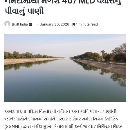
નર્મદામાંથી મળશે 467 MLD વધારાનું
પીવાનું પાણી
Send
Built India
January 30, 2026
1 minute read
an
email
અમદાવાદના પશ્ચિમ વિસ્તારની વર્તમાન અને ભાવિ પીવાના પાણીની
જરૂરિયાતોને ધ્યાનમાં રાખીને સરદાર સરોવર નર્મદા નિગમ લિમિટેડ
(SSNNL) દ્વારા નર્મદા મુખ્ય કેનાલમાંથી દરરોજ 467 મિલિયન લિટર