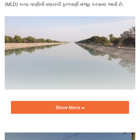
(MLD) કાચા પાણીની વધારાની ફાળવણી મંજૂર કરવામાં આવી છે.
હાલમાં અમદાવાદના ઉત્તર પશ્ચિમ, દક્ષિણ પશ્ચિમ અને પશ્ચિમ ઝોનના
ચાંદખેડા, મોટેરા, સાબરમતી, રાણીપ, બાલોલનગર (નવું વોર્ડ) તેમજ
Show More
નારણપુરા–નિર્ણયનગર વિસ્તાર માટેનું કાચું પાણી ઢોળકા બ્રાંચ કેનાલ
મારફતે મેળવવામાં આવે છે અને તેનું શુદ્ધિકરણ જાસપુર પાણી
શુદ્ધિકરણ કેન્દ્ર ખાતે કરવામાં આવે છે. જાસપુર પ્લાન્ટમાંથી હાલમાં
દરરોજ સરેરાશ 400 એમએલડી પીવાનું પાણી શહેરના પશ્ચિમ અને