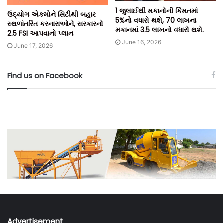
1 જુલાઈથી મકાનોની કિંમતમાં
ઉદ્યોગ એકમોને સિટીથી બહાર
5%નો વધારો થશે, 70 લાખના
સ્થળાંતરિત કરનારાઓને, સરકારનો
મકાનમાં 3.5 લાખનો વધારો થશે.
2.5 FSI આપવાનો પ્લાન
June 16, 2026
June 17, 2026
Find us on Facebook
Advertisement