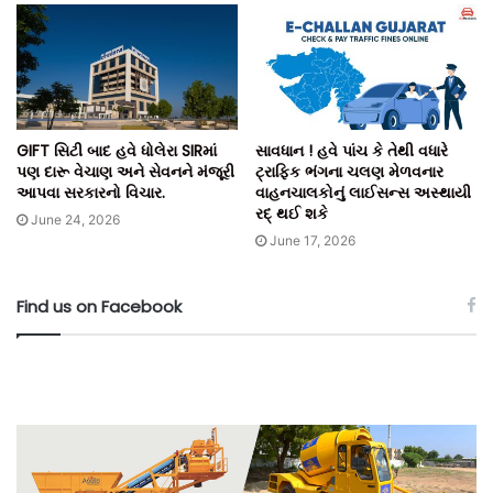
GIFT સિટી બાદ હવે ધોલેરા SIRમાં
સાવધાન ! હવે પાંચ કે તેથી વધારે
પણ દારૂ વેચાણ અને સેવનને મંજૂરી
ટ્રાફિક ભંગના ચલણ મેળવનાર
આપવા સરકારનો વિચાર.
વાહનચાલકોનું લાઈસન્સ અસ્થાયી
રદ્ થઈ શકે
June 24, 2026
June 17, 2026
Find us on Facebook