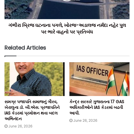
ગંભીરા બ્રિજ ઘટનાના પગલે, ખોરજ-અડાલજ નર્મદા નહેર પુલ
પર ભારે વાહનો પર પ્રતિબંધ
Related Articles
સમગ્ર પજાપતિ સમાજનું ગૌરવ,
કેન્દ્ર સરકારે ગુજરાતના 17 GAS
ખેરાલુના ડૉ. બી.એસ. પ્રજાપતિને
અધિકારીઓને IAS કેડરમાં બઢતી
IAS કેડરમાં પ્રમોશન થવા બદલ
આપી.
અભિનંદન
June 26, 2026
June 26, 2026