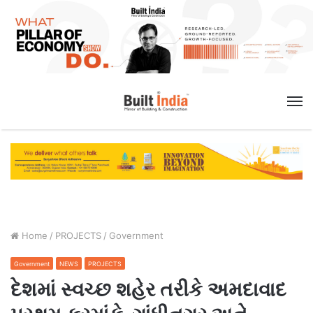
M
Home
/
PROJECTS
/
Government
Government
NEWS
PROJECTS
દેશમાં સ્વચ્છ શહેર તરીકે અમદાવાદ