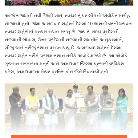
આજે રાજધાની નવી દિલ્હી ખાતે, સ્વચ્છ સુપર લીગનો એવોર્ડ સમારોહ
યોજાયો હતો. જેમાં અમદાવાદ શહેરને દેશમાં 10 લાખની વસ્તી ધરાવતા
સ્વચ્છ શહેરોમાં પ્રથમ સ્થાન મળ્યું છે. જ્યારે, મધ્ય પ્રદેશની
રાજધાની ભોપાલ, ઉત્તર પ્રદેશની રાજધાની લખનૌને અનુક્રમાંકે,
બીજુ અને ત્રીજું સ્થાન પ્રાપ્ત થયું છે. અમદાવાદ શહેરને દેશમાં
સ્વચ્છ શહેર તરીકે પ્રથમ સ્થાન તરીકે એવોર્ડ મળ્યો છે. આ એવોર્ડ
ગુજરાત સરકારના મંત્રી અને અમદાવાદ જિલ્લા પ્રભારી ઋષિકેશ
પટેલ, અમદાવાદના મેયર પ્રતિભાબેન જૈને સ્વિકાર્યો હતો.