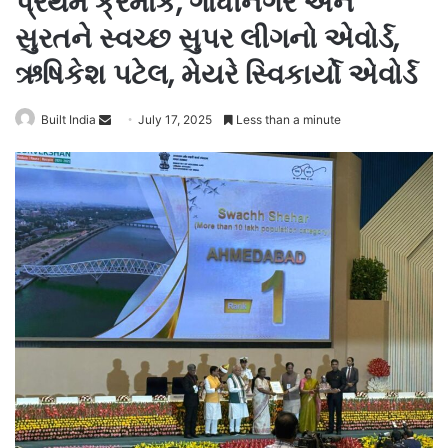
પ્રથમ ક્રમાંકે, ગાંધીનગર અને
સુરતને સ્વચ્છ સુપર લીગનો એવોર્ડ,
ઋષિકેશ પટેલ, મેયરે સ્વિકાર્યો એવોર્ડ
Send
Built India
July 17, 2025
Less than a minute
an
email