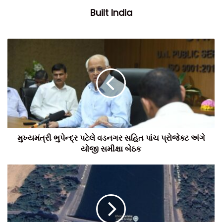
Built India
મુખ્યમંત્રી ભુપેન્દ્ર પટેલે વડનગર સહિત પાંચ પ્રોજેક્ટ અંગે
યોજી સમીક્ષા બેઠક