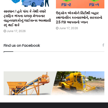
સાવધાન ! હવે પાંચ કે તેથી વધારે
ઉદ્યોગ એકમોને સિટીથી બહાર
ટ્રાફિક ભંગના ચલણ મેળવનાર
સ્થળાંતરિત કરનારાઓને, સરકારનો
વાહનચાલકોનું લાઈસન્સ અસ્થાયી
2.5 FSI આપવાનો પ્લાન
રદ્ થઈ શકે
June 17, 2026
June 17, 2026
Find us on Facebook