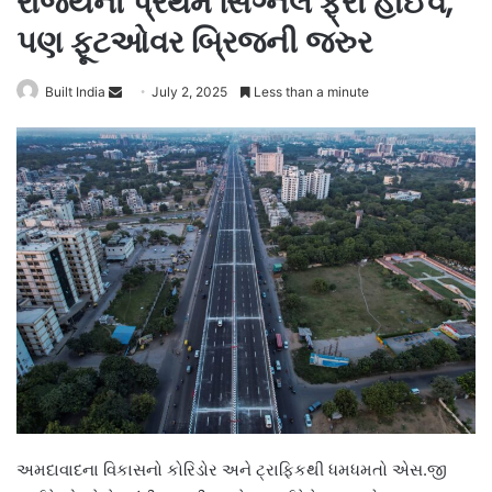
રાજ્યનો પ્રથમ સિગ્નલ ફ્રી હાઈવે,
પણ ફૂટઓવર બ્રિજની જરુર
Send
Built India
July 2, 2025
Less than a minute
an
email
અમદાવાદના વિકાસનો કોરિડોર અને ટ્રાફિકથી ધમધમતો એસ.જી