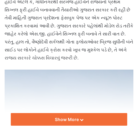
હાઈવે એટલે કે, ગાંધીનગરથી સરખેજ હાઈવેને રાજ્યનો પ્રથમ
સિગ્નલ ફ્રી હાઈવે બનાવવાની તૈયારીઓ ગુજરાત સરકાર કરી રહી છે
તેવી માહિતી ગુજરાત પ્રદેશના ફેસબુક પેજ પર એક ન્યૂઝ પોસ્ટ
પ્રકાશિત કરવામાં આવી છે. ગુજરાત સરકારે પહેલાંથી મોડેલ રોડ તરીકે
જાહેર કરેલો એસ.જી. હાઈવેને સિગ્નલ ફ્રી બનાવે તે સારી વાત છે.
પરંતુ, હાલ તો, વૈષ્ણોદેવી સર્કલથી ગોતા ફ્લોયઓવર બ્રિજ સુધીની બંને
સાઈડ પર લોકોને હાઈવે ક્રોસ કરવો ખૂબ જ મુશ્કેલ પડે છે, તે અંગે
રાજ્ય સરકારે ચોક્કસ વિચારવું જરુરી છે.
Show More