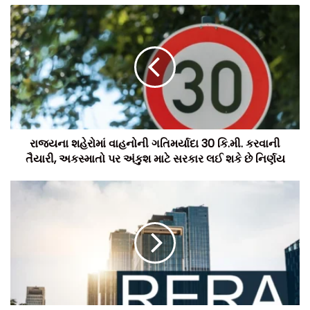
રાજ્યના શહેરોમાં વાહનોની ગતિમર્યાદા 30 કિ.મી. કરવાની
તૈયારી, અકસ્માતો પર અંકુશ માટે સરકાર લઈ શકે છે નિર્ણય