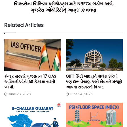
બિલ્ડરોના બિલ્ડિંગ પ્રોજેક્ટ્સ માટે NBFCs ભંડોળ અંગે,
ગુજરેરા ઓથોરિટીનું આક્રમક વલણ
Related Articles
કેન્દ્ર સરકારે ગુજરાતના 17 GAS
GIFT સિટી બાદ હવે ધોલેરા SIRમાં
અધિકારીઓને IAS કેડરમાં બઢતી
પણ દારૂ વેચાણ અને સેવનને મંજૂરી
આપી.
આપવા સરકારનો વિચાર.
June 26, 2026
June 24, 2026