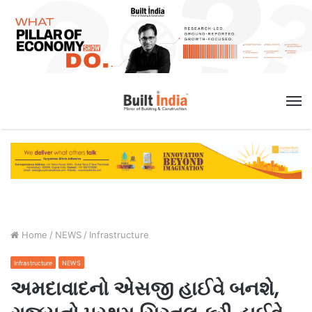
M
Home
/
NEWS
/
Infrastructure
Infrastructure
NEWS
અમદાવાદનો એસજી હાઈવે બનશે,