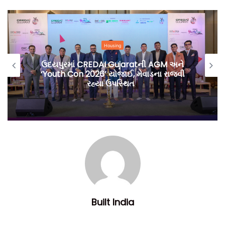
Housing
ઉદયપુરમાં CREDAI Gujaratની AGM અને
‘Youth Con 2026’ યોજાઈ, મેવાડના રાજવી
રહ્યા ઉપસ્થિત
ગોતાથી વૈષ્ણોદેવી સર્કલ વચ્ચે ત્રણ જેટલા ફૂટઓવર બ્રિજનો
બનાવવા આવે તો, રાહદારીઓ, હાઈવે આસપાસ આવેલી નાની મોટી
ઓફિસોમાં કામ કરતાં કર્મચારીઓ અને મંજૂરોને રાહત થશે. નોંધનીય
છે કે, રાજ્ય સરકારના રોડ એન્ડ બિલ્ડિંગ વિભાગે છારોડી ખાતે એક
અંડરપાસ બનાવવાનું જાહેર કરેલું છે પરંતુ, હજુ સુધી કામ શરુ થયું
નથી.
Built India
ટીમ બિલ્ટ ઈન્ડિયા.