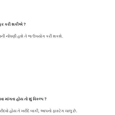
્સફર કરી શકીએ
?
નની નોંધણી હશે તે જ ઉપયોગ કરી શકશે.
ા માંગતા હોય તો શું વિકલ્પ
?
ીદવો હોય તે ખરીદે બાકી, આપનો ફાસ્ટેગ ચાલુ છે.