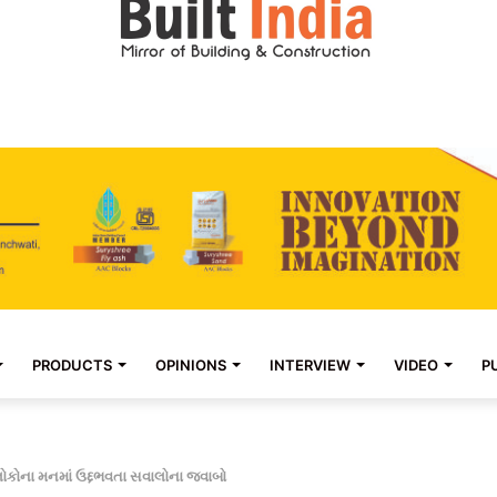
PRODUCTS
OPINIONS
INTERVIEW
VIDEO
P
ે લોકોના મનમાં ઉદ્દભવતા સવાલોના જવાબો