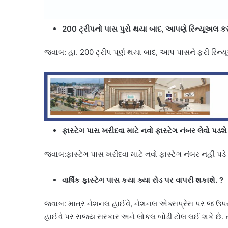
200 ટ્રીપનો પાસ પુરો થયા બાદ, આપણે રિન્યૂઅલ 
જવાબ: હા. 200 ટ્રીપ પૂર્ણ થયા બાદ, આપ પાસને ફરી રિન્
ફાસ્ટેગ પાસ ખરીદવા માટે નવો ફાસ્ટેગ નંબર લેવો પડશે
જવાબ:ફાસ્ટેગ પાસ ખરીદવા માટે નવો ફાસ્ટેગ નંબર નહી પડ
વાર્ષિક ફાસ્ટેગ પાસ કયા ક્યા રોડ પર વાપરી શકાશે.
?
જવાબ: માત્ર નેશનલ હાઈવે, નેશનલ એક્સપ્રેસ પર જ ઉપયોગ 
હાઈવે પર રાજ્ય સરકાર અને લોકલ બોડી ટોલ લઈ શકે છે. તે