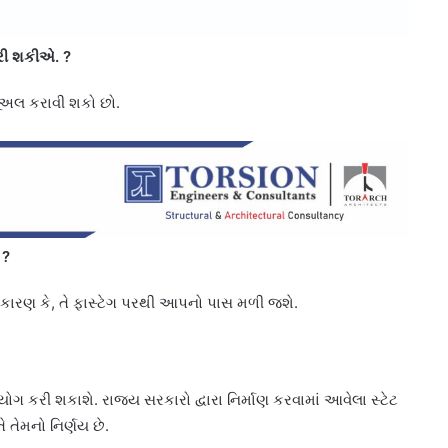
કરી શકીએ.
?
યૂઅલ કરાવી શકો છો.
?
ે કારણ કે, તે ફાસ્ટેગ પરથી આપનો પાસ મળી જશે.
કરી શકાશે. રાજ્ય સરકારો દ્વારા નિર્માણ કરવામાં આવેલા સ્ટેટ
 તેમનો નિર્ણય છે.