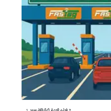
પાસ વેલિડીટી કેટલી રહેશે
?