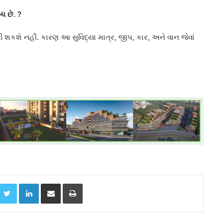
ધ છે.
?
વી શકશે નહી. કારણ આ સુવિદ્યા માત્ર, જીપ, કાર, અને વાન જેવાં
acebook
Twitter
LinkedIn
Share via Email
Print