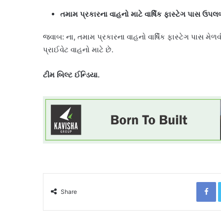
તમામ પ્રકારના વાહનો માટે વાર્ષિક ફાસ્ટેગ પાસ ઉપલબ્
જવાબ: ના, તમામ પ્રકારના વાહનો વાર્ષિક ફાસ્ટેગ પાસ મેળ
પ્રાઈવેટ વાહનો માટે છે.
ટીમ બિલ્ટ ઈન્ડિયા.
F
Share