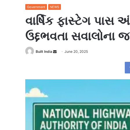
Government
NEWS
વાર્ષિક ફાસ્ટેગ પાસ અ
ઉદ્દભવતા સવાલોના જ
Send
Built India
June 20, 2025
an
email