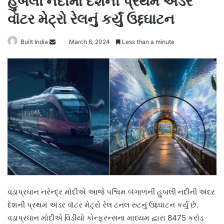
હુબલી નદીમાં દેશની પ્રથમ અંડર
વૉટર મેટ્રો રેલનું કર્યું ઉદ્દઘાટન
Send
Built India
March 6, 2024
Less than a minute
an
email
વડાપ્રધાન નરેન્દ્ર મોદીએ આજે પશ્વિમ બંગાળની હુબલી નદીની અંદર
દેશની પ્રથમ અંડર વૉટર મેટ્રો રેલ ટનલ રુટનું ઉદ્દઘાટન કર્યું છે.
વડાપ્રધાન મોદીએ વિડીયો કોન્ફરન્સના માધ્યમ દ્વારા 8475 કરોડ