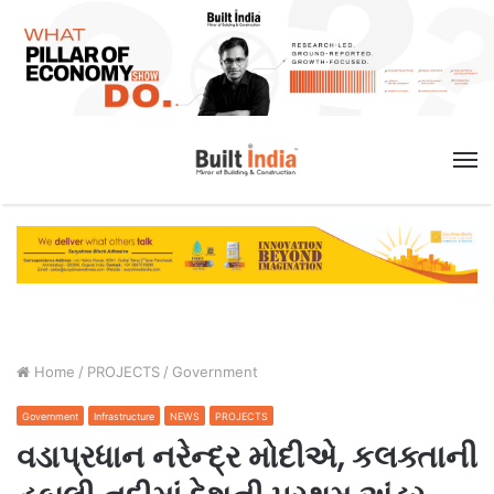
M
Home
/
PROJECTS
/
Government
Government
Infrastructure
NEWS
PROJECTS
વડાપ્રધાન નરેન્દ્ર મોદીએ, કલક્તાની