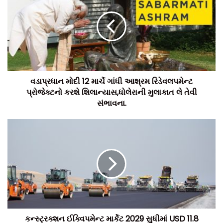
વડાપ્રધાન મોદી 12 માર્ચે ગાંધી આશ્રમ રિડેવલપમેન્ટ
પ્રોજેક્ટનો કરશે શિલાન્યાસ,ધોલેરાની મુલાકાત લે તેવી
સંભાવના.
કન્સ્ટ્રક્શન ઈક્વિપમેન્ટ માર્કેટ 2029 સુધીમાં USD 11.8