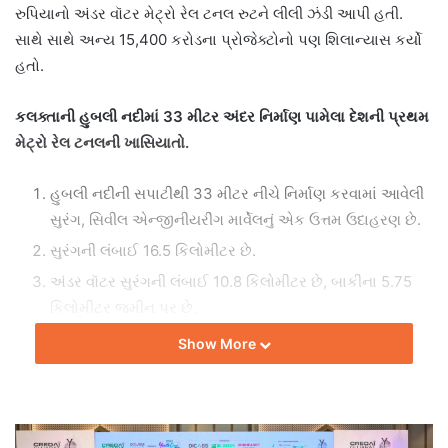
રુપિયાનો અંડર વૉટર મેટ્રો રેલ ટનલ રુટને લીલી ઝંડી આપી હતી.
સાથે સાથે અન્ય 15,400 કરોડના પ્રોજેક્ટોનો પણ શિલાન્યાસ કર્યો
હતો.
કલક્તાની હુબલી નદીમાં 33 મીટર અંદર નિર્માણ પામેલા દેશની પ્રથમ
મેટ્રો રેલ ટનલની ખાસિયાતો.
હુબલી નદીની સપાટીથી 33 મીટર નીચે નિર્માણ કરવામાં આવેલી
સુરંગ, સિવીલ એન્જીનીયરીંગ માર્વેલનું એક ઉત્તમ ઉદાહરણ છે.
સુરંગની લંબાઈ 16.5 કિલોમીટર છે.
અંડર વૉટર સુરંગની લંબાઈ 10.8 કિલોમીટર છે, બાકીના 5.75
કિલોમીટર જમીન પર છે.
ટનલ રુ. 8,475 કરોડમાં નિર્માણ પામી છે.
Show More
કલક્તા મેટ્રો રેલની આ સુરંગ લાઈન, હાવડા અને સિયાલદહ
રેલ્વે સ્ટેશનોને જોડે છે.
સુરંગમાં પાણીનો પ્રવાહ રોકવા અનેક સુરક્ષિત ઉપાયો કરાયા છે.