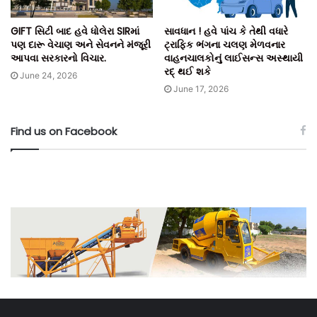
GIFT સિટી બાદ હવે ધોલેરા SIRમાં
સાવધાન ! હવે પાંચ કે તેથી વધારે
પણ દારૂ વેચાણ અને સેવનને મંજૂરી
ટ્રાફિક ભંગના ચલણ મેળવનાર
આપવા સરકારનો વિચાર.
વાહનચાલકોનું લાઈસન્સ અસ્થાયી
રદ્ થઈ શકે
June 24, 2026
June 17, 2026
Find us on Facebook