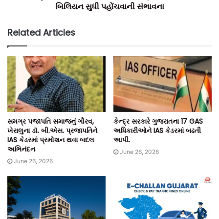
બિલિયન સુધી પહોંચવાની સંભાવના
Related Articles
સમગ્ર પજાપતિ સમાજનું ગૌરવ,
કેન્દ્ર સરકારે ગુજરાતના 17 GAS
ખેરાલુના ડૉ. બી.એસ. પ્રજાપતિને
અધિકારીઓને IAS કેડરમાં બઢતી
IAS કેડરમાં પ્રમોશન થવા બદલ
આપી.
અભિનંદન
June 26, 2026
June 26, 2026