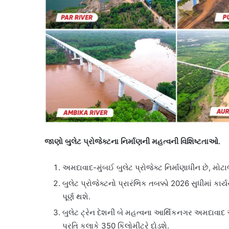
જાણો બુલેટ પ્રોજેક્ટના નિર્માણની મહત્વની વિશિષ્ટતાઓ.
અમદાવાદ-મુંબઈ બુલેટ પ્રોજેક્ટ નિર્માણાધીન છે, મોટ
બુલેટ પ્રોજેક્ટનો પ્રારંભિક તબક્કો 2026 સુધીમાં કાર્ય
પૂર્ણ થશે.
બુલેટ ટ્રેન દેશની બે મહત્વના આર્થિકનગર અમદાવાદ અ
પ્રતિ કલાકે 350 કિલોમીટરે દોડશે.