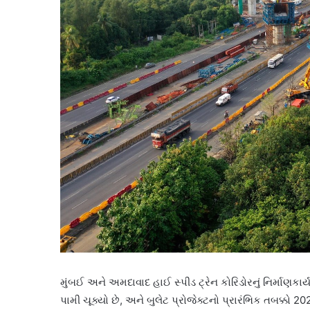
મુંબઈ અને અમદાવાદ હાઈ સ્પીડ ટ્રેન કોરિડોરનું નિર્માણકાર્ય
પામી ચૂક્યો છે, અને બુલેટ પ્રોજેક્ટનો પ્રારંભિક તબક્કો 2