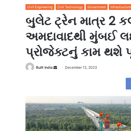
Civil Engineering
Civil Technology
Government
Infrastructure
બુલેટ ટ્રેન માત્ર 2 
અમદાવાદથી મુંબઈ લ
પ્રોજેક્ટનું કામ થશે 
Send
Built India
December 12, 2023
an
email