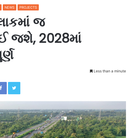
NEWS
PROJECTS
કલાકમાં જ
ઈ જશે, 2028માં
પૂર્ણ
Less than a minute
Facebook
Twitter