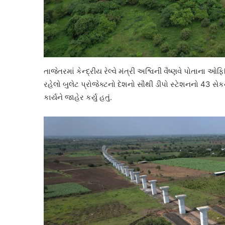
તાજેતરમાં કેન્દ્રીય રેલ્વે મંત્રી અશ્વિની વૈષ્ણવે પોતાના
રહેલો બુલેટ પ્રોજેક્ટનો દેશનો સૌથી ડીપો સ્ટેશનનો 43 સેકન્
કાર્યને જાહેર કર્યુ હતું.