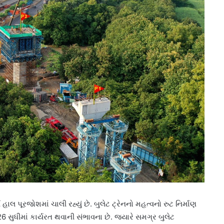
 હાલ પૂરજોશમાં ચાલી રહ્યું છે. બુલેટ ટ્રેનનો મહત્વનો રુટ નિર્માણ
026 સુધીમાં કાર્યરત થવાની સંભાવના છે. જ્યારે સમગ્ર બુલેટ