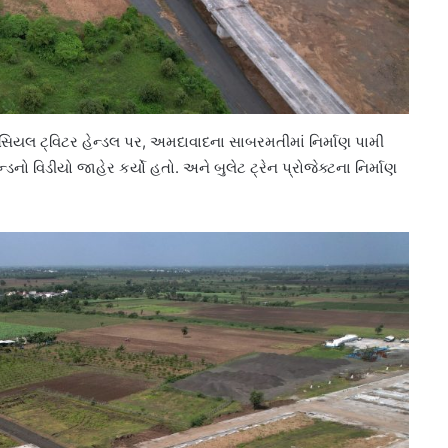
 ઓફિસિયલ ટ્વિટર હેન્ડલ પર, અમદાવાદના સાબરમતીમાં નિર્માણ પામી
ડનો વિડીયો જાહેર કર્યો હતો. અને બુલેટ ટ્રેન પ્રોજેક્ટના નિર્માણ