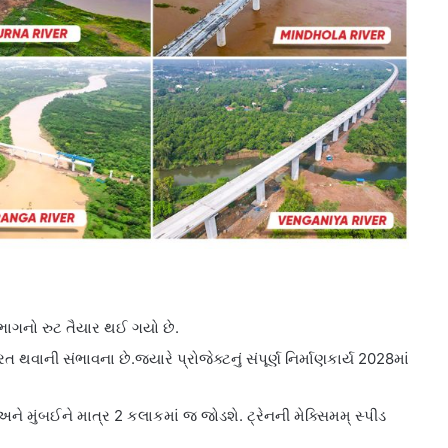
ાભાગનો રુટ તૈયાર થઈ ગયો છે.
રત થવાની સંભાવના છે.જ્યારે પ્રોજેક્ટનું સંપૂર્ણ નિર્માણકાર્ય 2028માં
ને મુંબઈને માત્ર 2 કલાકમાં જ જોડશે. ટ્રેનની મેક્સિમમ્ સ્પીડ