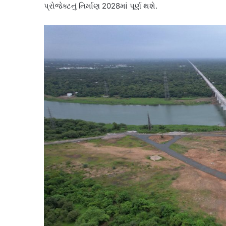
પ્રોજેક્ટનું નિર્માણ 2028માં પૂર્ણ થશે.