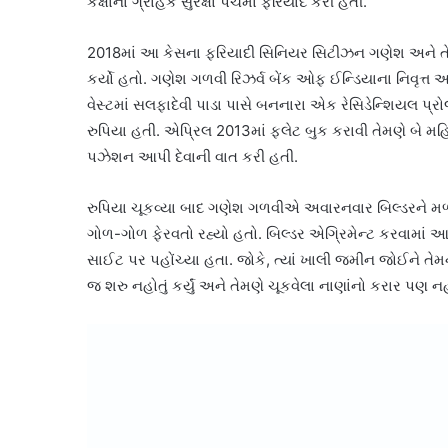
કક્ષાના ગ્રાહક સુરક્ષા પંચમાં ફરિયાદ કરી હતી.
2018માં આ કેસના ફરિયાદી સિનિયર સિટીઝન ગણેશ અને તેમન
કર્યો હતો. ગણેશ ગળવી રિઝર્વ બેંક ઓફ ઈન્ડિયાના નિવૃત્ત અધિ
વેસ્ટમાં સલફાદેવી પાડા પાસે બનનારા એક રેસિડેન્શિયલ પ
રુપિયા હતી. એપ્રિલ 2013માં ફ્લેટ બુક કરાવી તેમણે બે મહિના
પઝેશન આપી દેવાની વાત કરી હતી.
રુપિયા ચૂકવ્યા બાદ ગણેશ ગળવીએ અવારનવાર બિલ્ડરને મળીને 
ગોળ-ગોળ ફેરવતો રહ્યો હતો. બિલ્ડર એગ્રિમેન્ટ કરવામાં 
સાઈટ પર પહોંચ્યા હતા. જોકે, ત્યાં ખાલી જમીન જોઈને તેમને
જ શરુ નહોતું કર્યું અને તેમણે ચૂકવેલા નાણાંનો કરાર પણ 