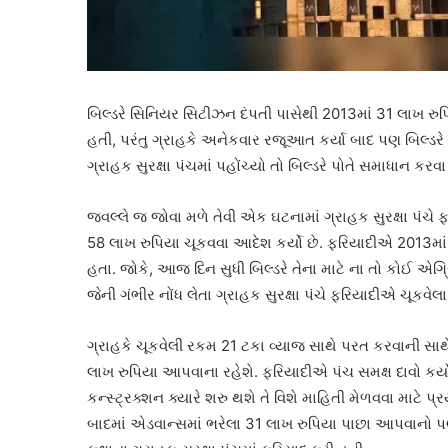
બિલ્ડરે સિનિયર સિટીઝન દંપતી પાસેથી 2013માં 31 લાખ રુપિ
હતી, પરંતુ ગ્રાહકે અનેકવાર રજૂઆત કર્યા બાદ પણ બિલ્ડરે ના 
ગ્રાહક સુરક્ષા પંચમાં પહોંચ્યો તો બિલ્ડરે પોતે સમાધાન કરવ
જવલ્લે જ જોવા મળે તેવી એક ઘટનામાં ગ્રાહક સુરક્ષા પંચે
58 લાખ રુપિયા ચૂકવવા આદેશ કર્યો છે. ફરિયાદીએ 2013માં મુ
હતા. જોકે, આજ દિન સુધી બિલ્ડરે તેના માટે ના તો કોઈ એગ્રિમેન
જેની ગંભીર નોંધ લેતા ગ્રાહક સુરક્ષા પંચે ફરિયાદીએ ચૂકવે
ગ્રાહકે ચૂકવેલી રકમ 21 ટકા વ્યાજ સાથે પરત કરવાની સા
લાખ રુપિયા આપવાના રહેશે. ફરિયાદીએ પંચ સમક્ષ દાવો કર
કન્સ્ટ્રક્શન ક્યારે શરુ થશે તે વિશે માહિતી મેળવવા માટે 
બાદમાં એડવાન્સમાં ભરેલા 31 લાખ રુપિયા પાછા આપવાનો પ