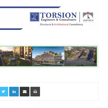
acebook
Twitter
LinkedIn
Share via Email
Print