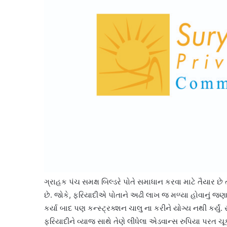
ગ્રાહક પંચ સમક્ષ બિલ્ડરે પોતે સમાધાન કરવા માટે તૈયાર છે 
છે. જોકે, ફરિયાદીએ પોતાને અઢી લાખ જ મળ્યા હોવાનું જણાવ્યું 
કર્યા બાદ પણ કન્સ્ટ્રક્શન ચાલુ ના કરીને યોગ્ય નથી કર્યું
ફરિયાદીને વ્યાજ સાથે તેણે લીધેલા એડવાન્સ રુપિયા પરત ચૂ