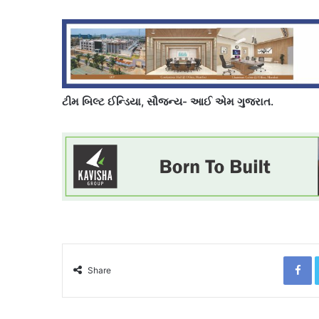
ટીમ બિલ્ટ ઈન્ડિયા, સૌજન્ય- આઈ એમ ગુજરાત.
F
Share