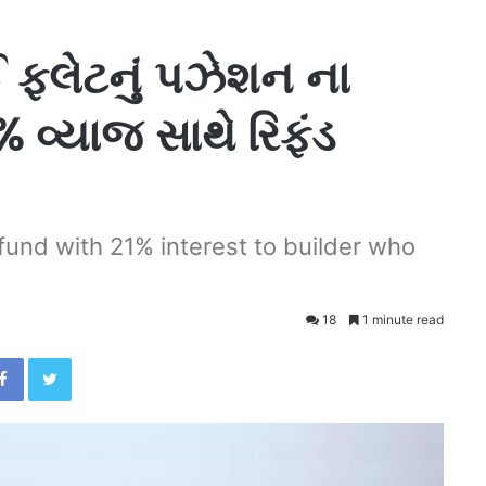
ફ્લેટનું પઝેશન ના
 વ્યાજ સાથે રિફંડ
fund with 21% interest to builder who
18
1 minute read
Facebook
Twitter