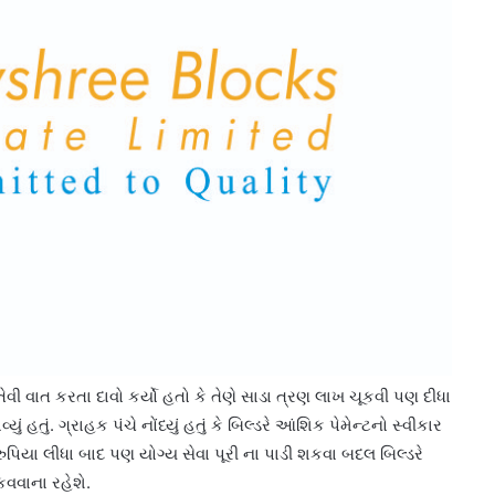
તેવી વાત કરતા દાવો કર્યો હતો કે તેણે સાડા ત્રણ લાખ ચૂકવી પણ દીધા
હતું. ગ્રાહક પંચે નોંધ્યું હતું કે બિલ્ડરે આંશિક પેમેન્ટનો સ્વીકાર
. રુપિયા લીધા બાદ પણ યોગ્ય સેવા પૂરી ના પાડી શકવા બદલ બિલ્ડરે
કવવાના રહેશે.