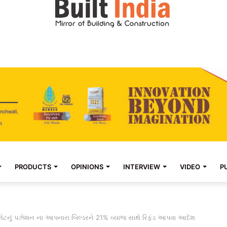
PRODUCTS
OPINIONS
INTERVIEW
VIDEO
P
ેટનું પઝેશન ના આપનારા બિલ્ડરને 21% વ્યાજ સાથે રિફંડ આપવા આદેશ