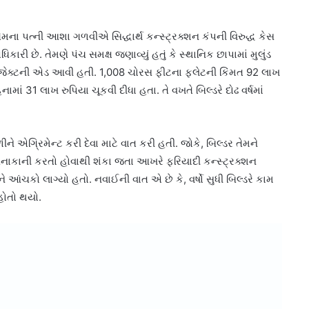
ા પત્ની આશા ગળવીએ સિદ્ધાર્થ કન્સ્ટ્રક્શન કંપની વિરુદ્ધ કેસ
કારી છે. તેમણે પંચ સમક્ષ જણાવ્યું હતું કે સ્થાનિક છાપામાં મુલુંડ
્રોજેક્ટની એડ આવી હતી. 1,008 ચોરસ ફીટના ફ્લેટની કિંમત 92 લાખ
માં 31 લાખ રુપિયા ચૂકવી દીધા હતા. તે વખતે બિલ્ડરે દોઢ વર્ષમાં
એગ્રિમેન્ટ કરી દેવા માટે વાત કરી હતી. જોકે, બિલ્ડર તેમને
આનાકાની કરતો હોવાથી શંકા જતા આખરે ફરિયાદી કન્સ્ટ્રક્શન
 આંચકો લાગ્યો હતો. નવાઈની વાત એ છે કે, વર્ષો સુધી બિલ્ડરે કામ
નહોતો થયો.