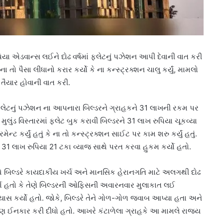
યા એડવાન્સ લઈને દોઢ વર્ષમાં ફ્લેટનું પઝેશન આપી દેવાની વાત કરી
તો પૈસા લીધાનો કરાર કર્યો કે ના કન્સ્ટ્રક્શન ચાલુ કર્યું, મામલો
ા તૈયાર હોવાની વાત કરી.
 ફ્લેટનું પઝેશન ના આપનારા બિલ્ડરને ગ્રાહકને 31 લાખની રકમ પર
લુંડ વિસ્તારમાં ફ્લેટ બુક કરાવી બિલ્ડરને 31 લાખ રુપિયા ચૂકવ્યા
્ટ કર્યું હતું કે ના તો કન્સ્ટ્રક્શન સાઈટ પર કામ શરુ કર્યું હતું.
લા 31 લાખ રુપિયા 21 ટકા વ્યાજ સાથે પરત કરવા હુકમ કર્યો હતો.
થે બિલ્ડરે કાયદાકીય ખર્ચ અને માનસિક હેરાનગતિ માટે અલગથી દોઢ
્યો હતો કે તેણે બિલ્ડરની ઓફિસની અવારનવાર મુલાકાત લઈ
પ્રયાસ કર્યો હતો. જોકે, બિલ્ડરે તેને ગોળ-ગોળ જવાબ આપ્યા હતા અને
ણ ઈનકાર કરી દીધો હતો. આખરે કંટાળેલા ગ્રાહકે આ મામલે રાજ્ય