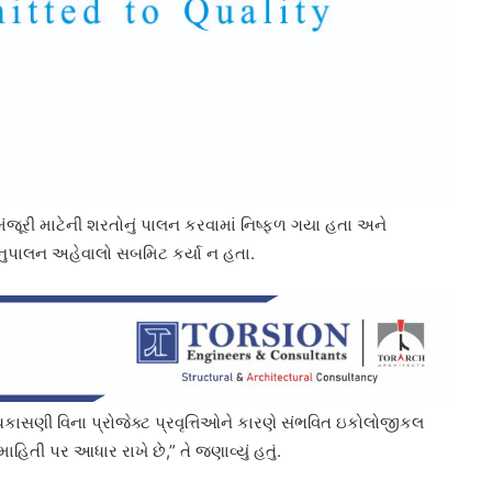
ય મંજૂરી માટેની શરતોનું પાલન કરવામાં નિષ્ફળ ગયા હતા અને
અનુપાલન અહેવાલો સબમિટ કર્યા ન હતા.
ય ચકાસણી વિના પ્રોજેક્ટ પ્રવૃત્તિઓને કારણે સંભવિત ઇકોલોજીકલ
માહિતી પર આધાર રાખે છે,” તે જણાવ્યું હતું.