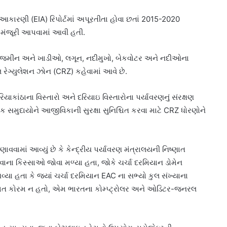
આકારણી (EIA) રિપોર્ટમાં અપૂરતીતા હોવા છતાં 2015-2020
ે મંજૂરી આપવામાં આવી હતી.
ની જમીન અને ખાડીઓ, લગૂન, નદીમુખો, બેકવોટર અને નદીઓના
રેગ્યુલેશન ઝોન (CRZ) કહેવામાં આવે છે.
યાકાંઠાના વિસ્તારો અને દરિયાઇ વિસ્તારોના પર્યાવરણનું સંરક્ષણ
 સમુદાયોને આજીવિકાની સુરક્ષા સુનિશ્ચિત કરવા માટે CRZ ધોરણોને
વામાં આવ્યું છે કે કેન્દ્રીય પર્યાવરણ મંત્રાલયની નિષ્ણાત
વાના કિસ્સાઓ જોવા મળ્યા હતા, જોકે ચર્ચા દરમિયાન ડોમેન
્યા હતા કે જ્યાં ચર્ચા દરમિયાન EAC ના સભ્યો કુલ સંખ્યાના
ચિત કોરમ ન હતો, એમ ભારતના કોમ્પ્ટ્રોલર અને ઓડિટર-જનરલ