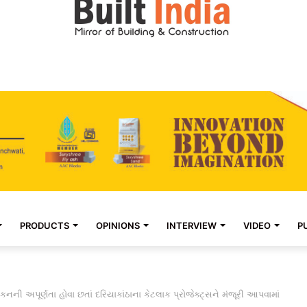
PRODUCTS
OPINIONS
INTERVIEW
VIDEO
P
નની અપૂર્ણતા હોવા છતાં દરિયાકાંઠાના કેટલાક પ્રોજેક્ટ્સને મંજૂરી આપવામાં