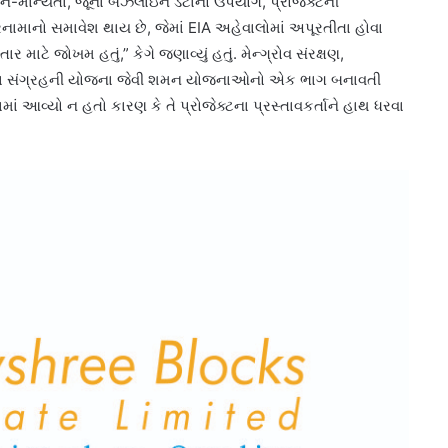
િન-માન્યતા, જૂના બેઝલાઇન ડેટાનો ઉપયોગ, પ્રોજેક્ટની
ામાનો સમાવેશ થાય છે, જેમાં EIA અહેવાલોમાં અપૂરતીતા હોવા
ર માટે જોખમ હતું,” કેગે જણાવ્યું હતું. મેન્ગ્રોવ સંરક્ષણ,
પાણીના સંગ્રહની યોજના જેવી શમન યોજનાઓનો એક ભાગ બનાવતી
ાં આવ્યો ન હતો કારણ કે તે પ્રોજેક્ટના પ્રસ્તાવકર્તાને હાથ ધરવા