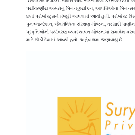
“ઇઆઇએ રિપોર્ટની તૈયારી સાથે સંકળાયેલા કન્સલ્ટન્ટની બ
પર્યાવરણીય અસરોનું બિન-મૂલ્યાંકન, આપત્તિઓના બિન-સરન
છતાં પ્રોજેક્ટ્સને મંજૂરી આપવામાં આવી હતી. પ્રોજેક્ટ વિસ્તા
પુનઃપ્લાન્ટેશન, જૈવવિવિધતા સંરક્ષણ યોજના, વરસાદી 
પ્રવૃત્તિઓનો પર્યાવરણ વ્યવસ્થાપન યોજનામાં સમાવેશ કરવામ
માટે છોડી દેવામાં આવ્યો હતો, અહેવાલમાં જણાવાયું છે.