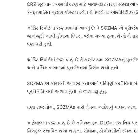
CRZ સૂચનાના અમલીકરણ માટે જવાબદાર ત્રણ સંસ્થાઓ ન
કેન્દ્રશાસિત પ્રદેશ કોસ્ટલ ઝોન મેનેજમેન્ટ ઓથોરિટી
ઓડિટ રિપોર્ટમાં જણાવવામાં આવ્યું છે કે SCZMA એ પ્રોજે
જ મંજૂરી આપી હોવાના કિસ્સા જોવા મળ્યા હતા. તેઓએ ફરજ
પણ કરી હતી.
ઓડિટ રિપોર્ટમાં જણાવાયું છે કે કર્ણાટકમાં SCZMAનું પુન
અને પશ્ચિમ બંગાળમાં પુનર્ગઠનમાં વિલંબ થયો હતો.
SCZMA એ કોરમની આવશ્યકતાઓને પરિપૂર્ણ કર્યા વિના બ
પ્રતિનિધિત્વનો અભાવ હતો, તે જણાવ્યું હતું.
ઘણા રાજ્યોમાં, SCZMAs પાસે તેમના આદેશનું પાલન કરવા મા
અહેવાલમાં જણાવાયું છે કે તમિલનાડુના DLCમાં સ્થાનિક પ
બિલકુલ સ્થાપિત થયા ન હતા. ગોવામાં, ડીએલસીની રચના છ વ