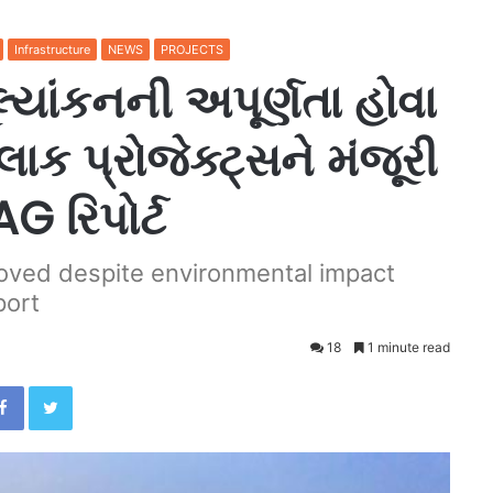
Infrastructure
NEWS
PROJECTS
યાંકનની અપૂર્ણતા હોવા
લાક પ્રોજેક્ટ્સને મંજૂરી
 રિપોર્ટ
roved despite environmental impact
port
18
1 minute read
Facebook
Twitter