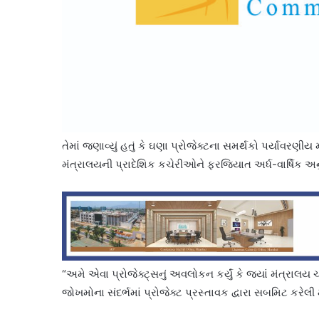
તેમાં જણાવ્યું હતું કે ઘણા પ્રોજેક્ટના સમર્થકો પર્યાવરણી
મંત્રાલયની પ્રાદેશિક કચેરીઓને ફરજિયાત અર્ધ-વાર્ષિક 
“અમે એવા પ્રોજેક્ટ્સનું અવલોકન કર્યું કે જ્યાં મંત્રાલ
જોખમોના સંદર્ભમાં પ્રોજેક્ટ પ્રસ્તાવક દ્વારા સબમિટ કરેલી 