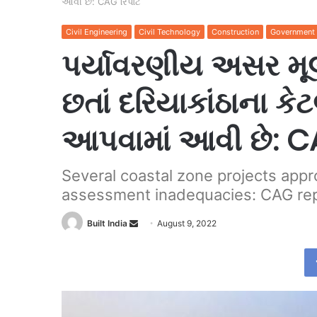
આવી છે: CAG રિપોર્ટ
Civil Engineering
Civil Technology
Construction
Government
પર્યાવરણીય અસર મૂલ્
છતાં દરિયાકાંઠાના કેટ
આપવામાં આવી છે: CAG
Several coastal zone projects app
assessment inadequacies: CAG re
Send
Built India
August 9, 2022
an
email