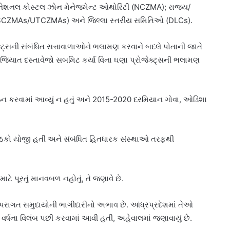
ેશનલ કોસ્ટલ ઝોન મેનેજમેન્ટ ઓથોરિટી (NCZMA); રાજ્ય/
ઝ (SCZMAs/UTCZMAs) અને જિલ્લા સ્તરીય સમિતિઓ (DLCs).
ક્ટ્સની સંબંધિત સત્તાવાળાઓને ભલામણ કરવાને બદલે પોતાની જાતે
િયાત દસ્તાવેજો સબમિટ કર્યા વિના ઘણા પ્રોજેક્ટ્સની ભલામણ
ર્ગઠન કરવામાં આવ્યું ન હતું અને 2015-2020 દરમિયાન ગોવા, ઓડિશા
ેઠકો યોજી હતી અને સંબંધિત હિતધારક સંસ્થાઓ તરફથી
ટે પૂરતું માનવબળ નહોતું, તે જણાવે છે.
રંપરાગત સમુદાયોની ભાગીદારીનો અભાવ છે. આંધ્રપ્રદેશમાં તેઓ
ર્ષના વિલંબ પછી કરવામાં આવી હતી, અહેવાલમાં જણાવાયું છે.