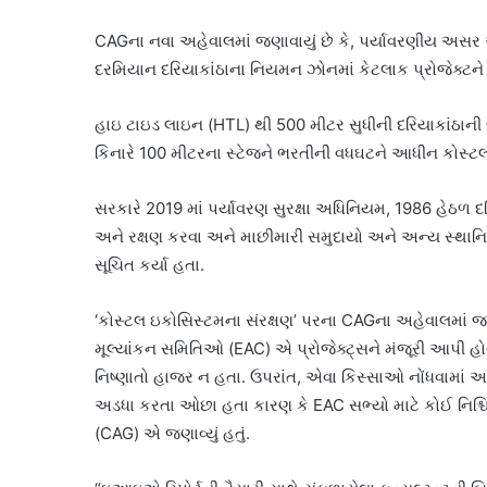
CAGના નવા અહેવાલમાં જણાવાયું છે કે, પર્યાવરણીય અસર 
દરમિયાન દરિયાકાંઠાના નિયમન ઝોનમાં કેટલાક પ્રોજેક્ટન
હાઇ ટાઇડ લાઇન (HTL) થી 500 મીટર સુધીની દરિયાકાંઠા
કિનારે 100 મીટરના સ્ટેજને ભરતીની વધઘટને આધીન કોસ્ટલ 
સરકારે 2019 માં પર્યાવરણ સુરક્ષા અધિનિયમ, 1986 હેઠળ દરિ
અને રક્ષણ કરવા અને માછીમારી સમુદાયો અને અન્ય સ્થાનિક
સૂચિત કર્યા હતા.
‘કોસ્ટલ ઇકોસિસ્ટમના સંરક્ષણ’ પરના CAGના અહેવાલમાં જણાવ
મૂલ્યાંકન સમિતિઓ (EAC) એ પ્રોજેક્ટ્સને મંજૂરી આપી હો
નિષ્ણાતો હાજર ન હતા. ઉપરાંત, એવા કિસ્સાઓ નોંધવામાં આવ
અડધા કરતા ઓછા હતા કારણ કે EAC સભ્યો માટે કોઈ નિશ્
(CAG) એ જણાવ્યું હતું.