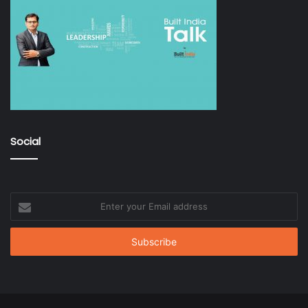
Social
Enter
your
Email
address