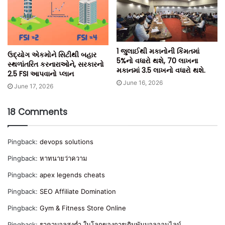
1 જુલાઈથી મકાનોની કિંમતમાં
ઉદ્યોગ એકમોને સિટીથી બહાર
5%નો વધારો થશે, 70 લાખના
સ્થળાંતરિત કરનારાઓને, સરકારનો
મકાનમાં 3.5 લાખનો વધારો થશે.
2.5 FSI આપવાનો પ્લાન
June 16, 2026
June 17, 2026
18 Comments
Pingback:
devops solutions
Pingback:
หาทนายว่าความ
Pingback:
apex legends cheats
Pingback:
SEO Affiliate Domination
Pingback:
Gym & Fitness Store Online
Pingback:
ราคาบอลสูงต่ำ ในโลกของการเดิมพันบอลออนไลน์