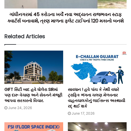
ગાંધીનગરમાં 45 કરોડના ખર્ચે નવા અદ્યતન રાજભવન સ્ટાફ
ક્વાર્ટર્સ બનાવાશે, ત્રણ માળના ફ્લેટ ટાઈપનાં 120 મકાનો બનશે
Related Articles
GIFT સિટી બાદ હવે ધોલેરા SIRમાં
સાવધાન ! હવે પાંચ કે તેથી વધારે
પણ દારૂ વેચાણ અને સેવનને મંજૂરી
ટ્રાફિક ભંગના ચલણ મેળવનાર
આપવા સરકારનો વિચાર.
વાહનચાલકોનું લાઈસન્સ અસ્થાયી
રદ્ થઈ શકે
June 24, 2026
June 17, 2026