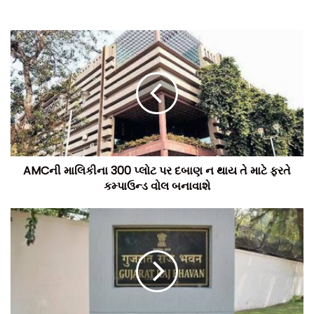
AMCની માલિકીના 300 પ્લોટ પર દબાણ ન થાય તે માટે ફરતે
કમ્પાઉન્ડ વોલ બનાવાશે