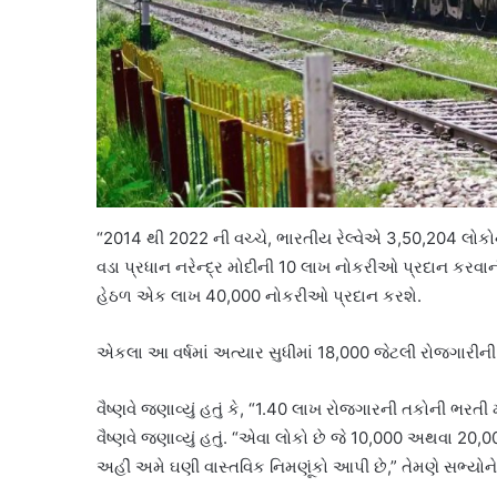
“2014 થી 2022 ની વચ્ચે, ભારતીય રેલ્વેએ 3,50,204 લોકોને ર
વડા પ્રધાન નરેન્દ્ર મોદીની 10 લાખ નોકરીઓ પ્રદાન કરવાની
હેઠળ એક લાખ 40,000 નોકરીઓ પ્રદાન કરશે.
એકલા આ વર્ષમાં અત્યાર સુધીમાં 18,000 જેટલી રોજગારીની ત
વૈષ્ણવે જણાવ્યું હતું કે, “1.40 લાખ રોજગારની તકોની ભરતી 
વૈષ્ણવે જણાવ્યું હતું. “એવા લોકો છે જે 10,000 અથવા 20,00
અહીં અમે ઘણી વાસ્તવિક નિમણૂંકો આપી છે,” તેમણે સભ્યોને ક