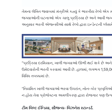
તેમના લેખિત જવાબમાં મંત્રીએ કહ્યું કે ભારતીય રેલ્વે એક મોટી 
જગ્યાઓની ઘટનાઓ એક ચાલુ પ્રક્રિયા છે અને આવી જગ્ય
અનુસાર ભરતી એજન્સીઓ સાથે રેલ્વે દ્વારા ઇન્ડેન્ટની પ્લેસમે
“પ્રક્રિયા દરમિયાન, ખાલી જગ્યાઓ ઊભી થઈ શકે છે અને તે 
ઉમેદવારોની ભરતી કરવામાં આવી છે. હાલમાં, લગભગ 1,59,
વિવિધ તબક્કામાં છે.
“નિયમિત ખાલી જગ્યાઓ ભરવા ઉપરાંત, નોન-કોર પ્રવૃત્તિઓના
ન હોય તેવા પ્રોજેક્ટના અમલીકરણ દ્વારા રોજગાર પણ ઉત્પન્ન
ટીમ બિલ્ટ ઈન્ડિયા, સૌજન્ય- બિઝનેસ સ્ટાન્ડર્ડ.