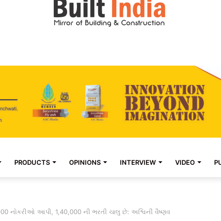
PRODUCTS
OPINIONS
INTERVIEW
VIDEO
P
000 નોકરીઓ આપી, 1,40,000 ની ભરતી ચાલુ છે: અશ્વિની વૈષ્ણવ