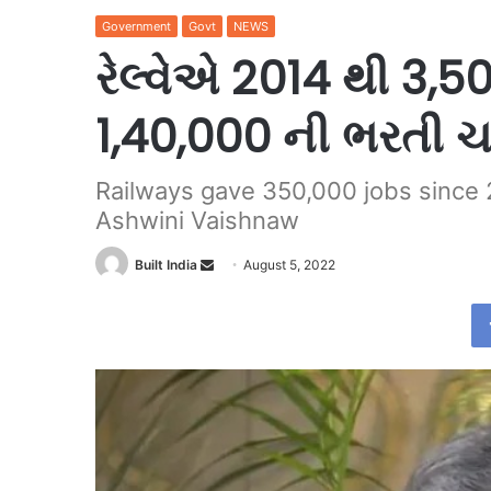
Government
Govt
NEWS
રેલ્વેએ 2014 થી 3
1,40,000 ની ભરતી ચાલ
Railways gave 350,000 jobs since 
Ashwini Vaishnaw
Send
Built India
August 5, 2022
an
email