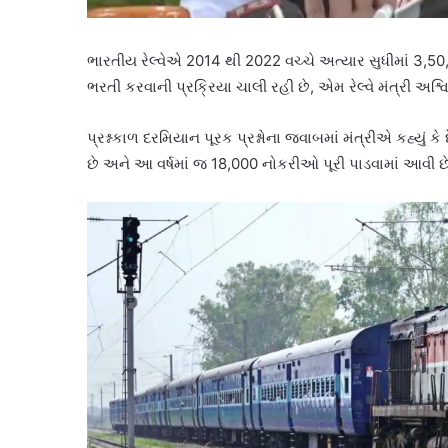
ભારતીય રેલ્વેએ 2014 થી 2022 વચ્ચે અત્યાર સુધીમાં 3,50,
ભરતી કરવાની પ્રક્રિયા ચાલી રહી છે, એમ રેલ્વે મંત્રી અશ્વિન
પ્રશ્નકાળ દરમિયાન પૂરક પ્રશ્નોના જવાબમાં મંત્રીએ કહ્યું ક
છે અને આ વર્ષમાં જ 18,000 નોકરીઓ પૂરી પાડવામાં આવી છ