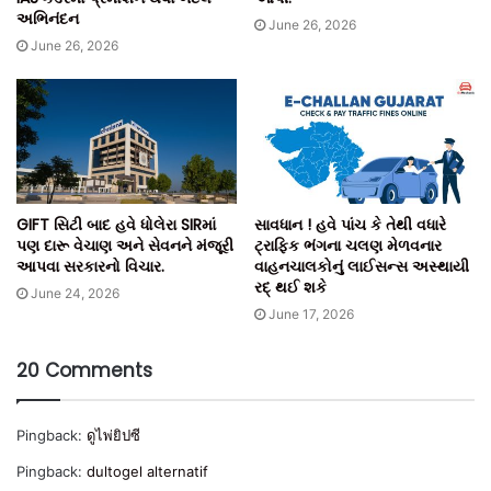
અભિનંદન
June 26, 2026
June 26, 2026
GIFT સિટી બાદ હવે ધોલેરા SIRમાં
સાવધાન ! હવે પાંચ કે તેથી વધારે
પણ દારૂ વેચાણ અને સેવનને મંજૂરી
ટ્રાફિક ભંગના ચલણ મેળવનાર
આપવા સરકારનો વિચાર.
વાહનચાલકોનું લાઈસન્સ અસ્થાયી
રદ્ થઈ શકે
June 24, 2026
June 17, 2026
20 Comments
Pingback:
ดูไพ่ยิปซี
Pingback:
dultogel alternatif