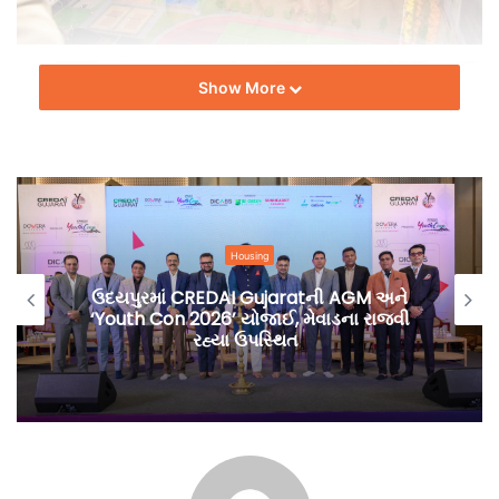
Show More
Housing
ઉદયપુરમાં CREDAI Gujaratની AGM અને
ગુજ
‘Youth Con 2026’ યોજાઈ, મેવાડના રાજવી
(Pa
રહ્યા ઉપસ્થિત
જેમાં તેમણે જણાવ્યું હતું કે રૂ. 28.69 કરોડના ખર્ચે બનનાર આ
કોમ્પ્લેક્ષમાં બેડમિન્ટન, બાસ્કેટ બોલ, ટેબલ ટેનિસ સહિત વિવિધ
રમતોની સુવિધા હશે, જે સ્પોર્ટ્સમાં રૂચિ ધરાવતા આદિજાતિ યુવાનોને
ખૂબ ઉપયોગી બનશે.