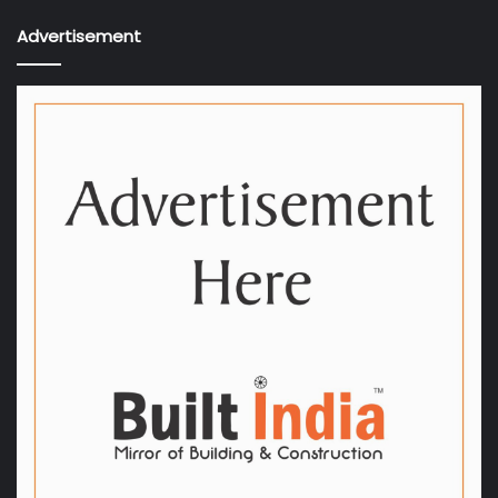
Advertisement