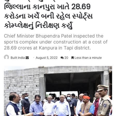
જિલ્લાના કાનપુરા ખાતે 28.69
કરોડના ખર્ચે બની રહેલ સ્પોર્ટ્સ
કોમ્પ્લેક્ષનું નિરીક્ષણ કર્યું
Chief Minister Bhupendra Patel inspected the
sports complex under construction at a cost of
28.69 crores at Kanpura in Tapi district.
Send
Built India
August 5, 2022
20
Less than a minute
an
email