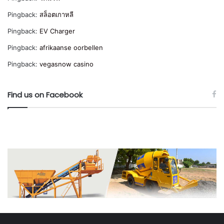
Pingback:
สล็อตเกาหลี
Pingback:
EV Charger
Pingback:
afrikaanse oorbellen
Pingback:
vegasnow casino
Find us on Facebook