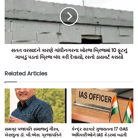
સતત વરસાદને કારણે ગાંધીનગરના ખોરજ બ્રિજમાં 10 ફૂટનું
ગાબડું પડતાં બ્રિજ બંધ કરી દેવાયો, રસ્તો ડાયવર્ટ કરાયો
Related Articles
સમગ્ર પજાપતિ સમાજનું ગૌરવ,
કેન્દ્ર સરકારે ગુજરાતના 17 GAS
ખેરાલુના ડૉ. બી.એસ. પ્રજાપતિને
અધિકારીઓને IAS કેડરમાં બઢતી