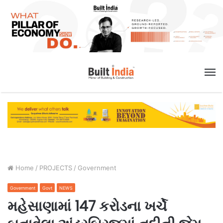
M
Home
/
PROJECTS
/
Government
Government
Govt
NEWS
મહેસાણામાં 147 કરોડના ખર્ચે