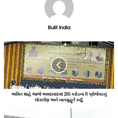
આવેલા ફૂટપાથના બ્લોક પણ ઉખડી ગયેલા જોવા મળ્યા હતા. તંત્ર
દ્વારા હાલ તાત્કાલિક ધોરણે ભુવામાં કપચી નાખવામાં આવી રહી છે.
ટીમ બિલ્ટ ઈન્ડિયા, સૌજન્ય- દિવ્ય ભાસ્કર.
Built India
અમિત શાહે આજે અમદાવાદમાં 210 કરોડના 11 પ્રોજેક્ટનું
લોકાર્પણ અને ખાતમુહૂર્ત કર્યું.