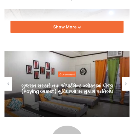
Show More
Government
ગુજરાત સરકારે નવા એપાર્ટમેન્ટ બ્લોક્સમાં પીજી
(Paying Guest) સુવિધાઓ પર મુકાશે પ્રતિબંધ
મહેસાણામાં 147 કરોડના ખર્ચે બનાવેલા અંડરબ્રિજમાં પાણી ભરાયા
હતા ત્યારે અંડરબ્રિજની સાઈડમાં આવેલા સર્વિસ રોડ પર મોટા ભુવા
પડવાના ચાલુ થઈ ગયા છે. અંડરબ્રિજ પાસે ચાલવા માટે બનાવવામાં