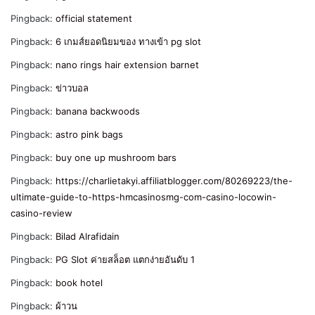
Pingback:
official statement
Pingback:
6 เกมส์ยอดนิยมของ ทางเข้า pg slot
Pingback:
nano rings hair extension barnet
Pingback:
ข่าวบอล
Pingback:
banana backwoods
Pingback:
astro pink bags
Pingback:
buy one up mushroom bars
Pingback:
https://charlietakyi.affiliatblogger.com/80269223/the-
ultimate-guide-to-https-hmcasinosmg-com-casino-locowin-
casino-review
Pingback:
Bilad Alrafidain
Pingback:
PG Slot ค่ายสล็อต แตกง่ายอันดับ 1
Pingback:
book hotel
Pingback:
ผ้าวน