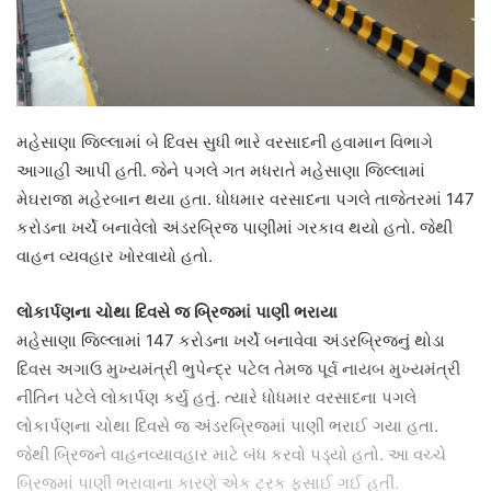
મહેસાણા જિલ્લામાં બે દિવસ સુધી ભારે વરસાદની હવામાન વિભાગે
આગાહી આપી હતી. જેને પગલે ગત મધરાતે મહેસાણા જિલ્લામાં
મેઘરાજા મહેરબાન થયા હતા. ધોધમાર વરસાદના પગલે તાજેતરમાં 147
કરોડના ખર્ચે બનાવેલો અંડરબ્રિજ પાણીમાં ગરકાવ થયો હતો. જેથી
વાહન વ્યવહાર ખોરવાયો હતો.
લોકાર્પણના ચોથા દિવસે જ બ્રિજમાં પાણી ભરાયા
મહેસાણા જિલ્લામાં 147 કરોડના ખર્ચે બનાવેવા અંડરબ્રિજનું થોડા
દિવસ અગાઉ મુખ્યમંત્રી ભુપેન્દ્ર પટેલ તેમજ પૂર્વ નાયબ મુખ્યમંત્રી
નીતિન પટેલે લોકાર્પણ કર્યુ હતું. ત્યારે ધોધમાર વરસાદના પગલે
લોકાર્પણના ચોથા દિવસે જ અંડરબ્રિજમાં પાણી ભરાઈ ગયા હતા.
જેથી બ્રિજને વાહનવ્યાવહાર માટે બંધ કરવો પડ્યો હતો. આ વચ્ચે
બ્રિજમાં પાણી ભરાવાના કારણે એક ટ્રક ફસાઈ ગઈ હતી.