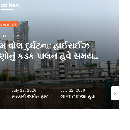
ad Next
Government
July 31, 2026
રાજા: કલેક્ટરને સોપાઈ ગોળ
3 કર્મીઓની બદલીની સત્તા
July 22, 2026
June 26, 2026
June 26, 
સરકારી જમીન ફાળવણીની પ્રક્રિયા ઝડપી અને સરળ બનાવવા, કલેક્ટરો અને ડી.ડી.ઓ.ની સત્તામર્યાદામાં કરાયો વધારો
GIFT CITYમાં યુવા ફિનટેક ઈનોવેટર્સ માટે ‘યંગ બિલ્ડર્સ પ્રોગ્રામ’ની જાહેરાત, અરજી કરવાની છેલ્લી તા.16 ઓગસ્ટ
સમગ્ર પજાપતિ સમાજનું ગૌરવ, ખેરાલુના ડૉ. બી.એસ. પ્રજાપતિને IAS કેડરમાં પ્રમોશન થવા બદલ અભિનંદન