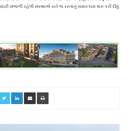
ાબદારી સંભાળી રહેલી સંસ્થાએ રાતે જ રસ્તાનું સમારકામ શરુ કરી દીધું
acebook
Twitter
LinkedIn
Share via Email
Print