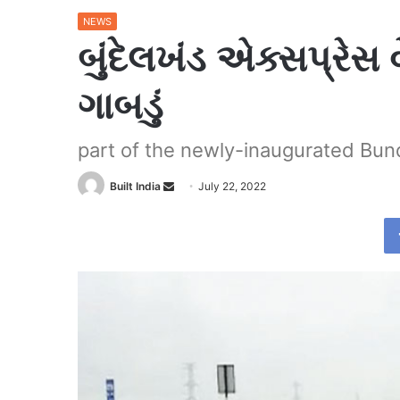
NEWS
બુંદેલખંડ એક્સપ્રેસ વ
ગાબડું
part of the newly-inaugurated Bu
Send
Built India
July 22, 2022
an
email