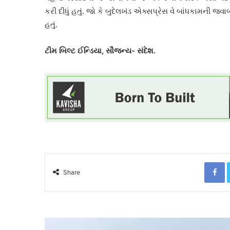
કરી દીધું હતું. જો કે બુદેલખંડ એક્સપ્રેસ વે બાંધકામની જવ
હતું.
ટીમ બિલ્ટ ઈન્ડિયા, સૌજન્ય- સંદેશ.
F
Share