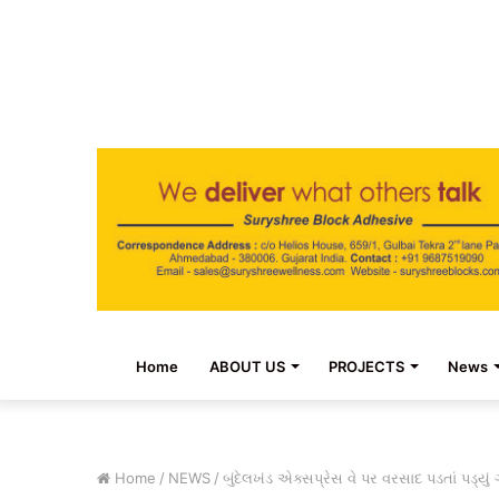
Home
ABOUT US
PROJECTS
News
Home
/
NEWS
/
બુંદેલખંડ એક્સપ્રેસ વે પર વરસાદ પડતાં પડ્યું ગ