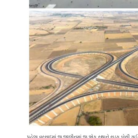
પહેલા વરસાદમાં જ જાલૌનમાં જ એક સ્થાને સડક બેસી ગઈ. 