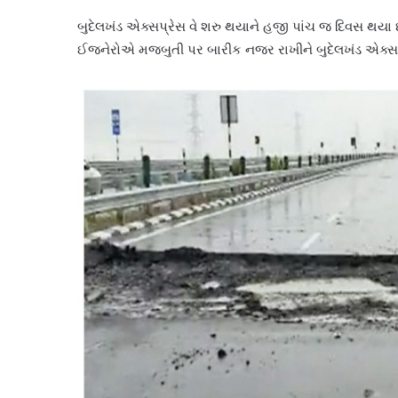
બુદેલખંડ એક્સપ્રેસ વે શરુ થયાને હજી પાંચ જ દિવસ થયા છે
ઈજનેરોએ મજબુતી પર બારીક નજર રાખીને બુદેલખંડ એક્સપ્રેશ વે