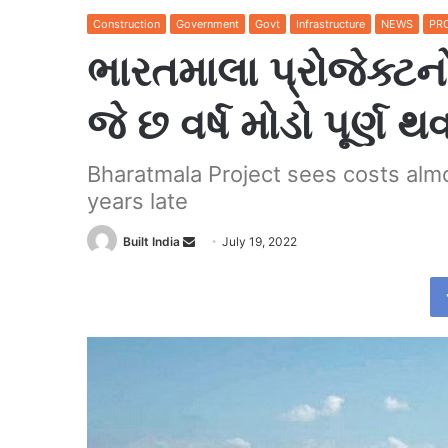
Construction
Government
Govt
Infrastructure
NEWS
PR
ભારતમાલા પ્રોજેક્ટ
જે છ વર્ષ મોડો પૂર્ણ 
Bharatmala Project sees costs almo
years late
Send
Built India
July 19, 2022
an
email