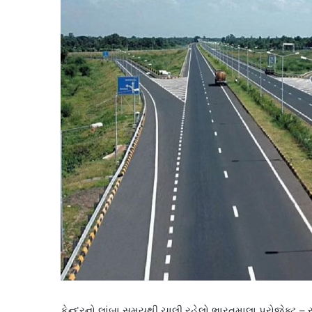
કેન્દ્રનો લાંબા સમયથી ચાલી રહેલો ભારતમાલા પ્રોજેક્ટ – ર