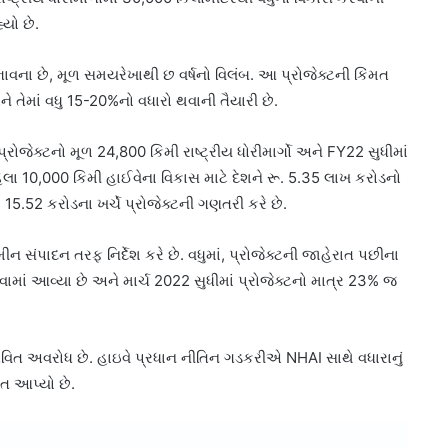
યો છે.
ભાવના છે, મૂળ સમયરેખાથી છ વર્ષનો વિલંબ. આ પ્રોજેક્ટની કિંમત
તેમાં વધુ 15-20%નો વધારો થવાની તૈયારી છે.
જેક્ટનો મૂળ 24,800 કિમી રાષ્ટ્રીય ધોરીમાર્ગો અને FY22 સુધીમાં
હેલા 10,000 કિમી હાઈવેના વિકાસ માટે દેશને રૂ. 5.35 લાખ કરોડનો
5.52 કરોડના ખર્ચે પ્રોજેક્ટની ગણતરી કરે છે.
ન સંપાદન તરફ નિર્દેશ કરે છે. વધુમાં, પ્રોજેક્ટની જાહેરાત પછીના
વામાં આવ્યા છે અને માર્ચ 2022 સુધીમાં પ્રોજેક્ટનો માત્ર 23% જ
ત અવરોધ છે. હાઇવે પ્રધાન નીતિન ગડકરીએ NHAI સાથે વધારાનું
ેત આપ્યો છે.