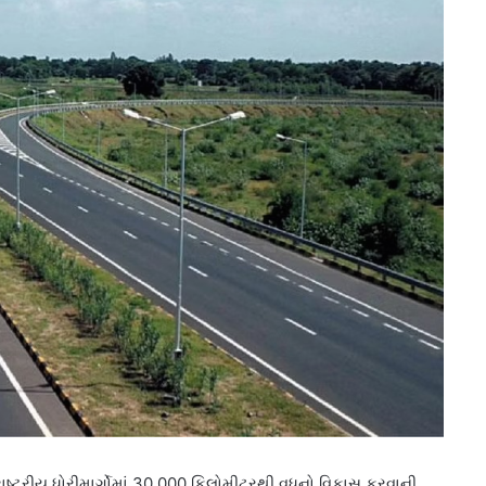
ાષ્ટ્રીય ધોરીમાર્ગોમાં 30,000 કિલોમીટરથી વધુનો વિકાસ કરવાની