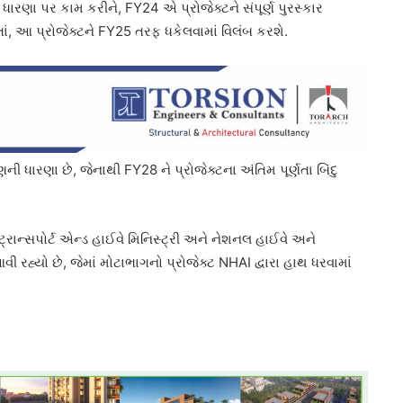
ારણા પર કામ કરીને, FY24 એ પ્રોજેક્ટને સંપૂર્ણ પુરસ્કાર
ડતાં, આ પ્રોજેક્ટને FY25 તરફ ધકેલવામાં વિલંબ કરશે.
ધારણા છે, જેનાથી FY28 ને પ્રોજેક્ટના અંતિમ પૂર્ણતા બિંદુ
રાન્સપોર્ટ એન્ડ હાઈવે મિનિસ્ટ્રી અને નેશનલ હાઈવે અને
આવી રહ્યો છે, જેમાં મોટાભાગનો પ્રોજેક્ટ NHAI દ્વારા હાથ ધરવામાં