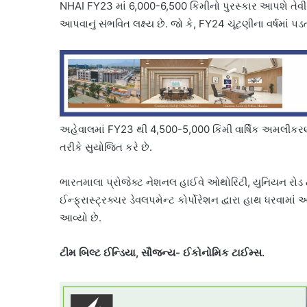
NHAI FY23 માં 6,000-6,500 કિમીનો પુરસ્કાર આપશે તેવી ધ
આપવાનું સંભવિત લક્ષ્ય છે. જો કે, FY24 ચૂંટણીના વર્ષમાં પ
અહેવાલમાં FY23 થી 4,500-5,000 કિમી વાર્ષિક અમલીકરણની 
તરીકે સુયોજિત કરે છે.
ભારતમાલા પ્રોજેક્ટ નેશનલ હાઈવે ઓથોરિટી, યુનિયન રોડ ટ્
ઈન્ફ્રાસ્ટ્રક્ચર ડેવલપમેન્ટ કોર્પોરેશન દ્વારા હાથ ધરવામાં 
આવ્યો છે.
ટીમ બિલ્ટ ઈન્ડિયા, સૌજન્ય- ઈકોનોમિક ટાઈમ્સ.