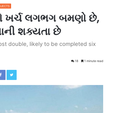
OJECTS
નો ખર્ચ લગભગ બમણો છે,
થવાની શક્યતા છે
st double, likely to be completed six
18
1 minute read
Facebook
Twitter