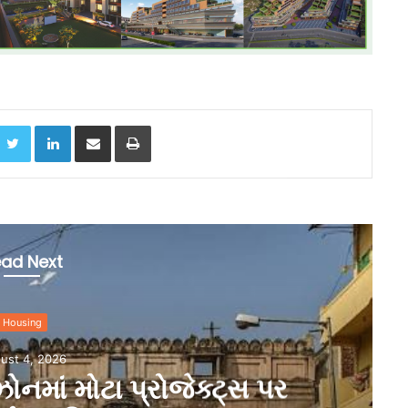
acebook
Twitter
LinkedIn
Share via Email
Print
ad Next
overnment
ust 3, 2026
મ વોલ દુર્ઘટના: હાઈરાઈઝ