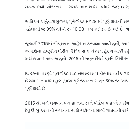
મહત્વાકાંક્ષી યોજનામાં – સમય અને ખર્ચમાં વધારો જણાઈ રહ્
અધિકૃત અહેવાલ મુજબ, પ્રોજેક્ટ FY28 માં પૂર્ણ થવાની સં
પહેલાથી જ 99% વધીને રૂ. 10.63 લાખ કરોડ થઈ ગઈ છે અને 
જુલાઈ 2015માં સૌપ્રથમ જાહેરાત કરવામાં આવી હતી, આ પ્રો
અગાઉના રાષ્ટ્રીય ધોરીમાર્ગ વિકાસ કાર્યક્રમ હેઠળ બાકી ર
ખર્ચ થવાનો અંદાજ હતો. 2015 ની ગણતરીઓ પ્રતિ કિમી રૂ. 1
ICRAના તારણો પ્રોજેક્ટ માટે સમસ્યારૂપ વિસ્તાર તરીકે જમી
છેલ્લા સાત વર્ષમાં કુલ હાઇવે પ્રોજેક્ટના માત્ર 60% જ આપ
પૂર્ણ થયો છે.
2015 થી ખર્ચ લગભગ બમણા થવા સાથે ભંડોળ પણ એક સંભવિ
દેવું ઊભું કરવાની સંભાવના સાથે ભંડોળના માર્ગો શોધવાનો સંક