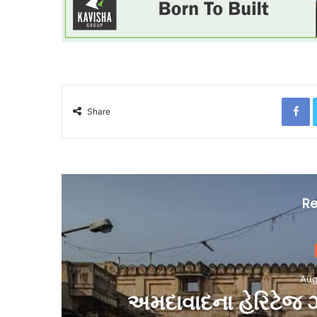
F
Share
Re
G
Aug
અમદાવાદની ડાયાફ્રો