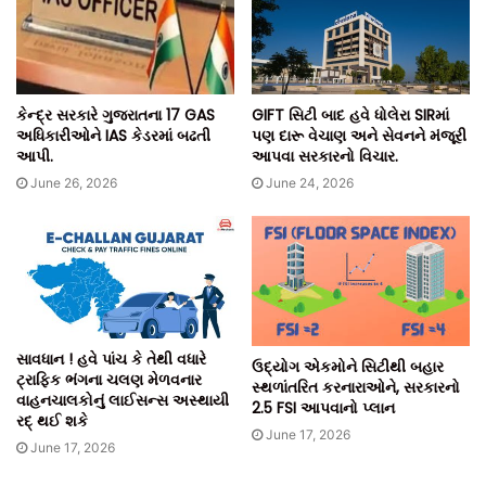
કેન્દ્ર સરકારે ગુજરાતના 17 GAS
GIFT સિટી બાદ હવે ધોલેરા SIRમાં
અધિકારીઓને IAS કેડરમાં બઢતી
પણ દારૂ વેચાણ અને સેવનને મંજૂરી
આપી.
આપવા સરકારનો વિચાર.
June 26, 2026
June 24, 2026
સાવધાન ! હવે પાંચ કે તેથી વધારે
ઉદ્યોગ એકમોને સિટીથી બહાર
ટ્રાફિક ભંગના ચલણ મેળવનાર
સ્થળાંતરિત કરનારાઓને, સરકારનો
વાહનચાલકોનું લાઈસન્સ અસ્થાયી
2.5 FSI આપવાનો પ્લાન
રદ્ થઈ શકે
June 17, 2026
June 17, 2026