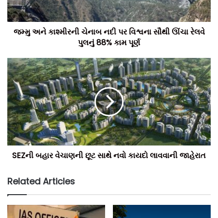
ટીમ બિલ્ટ ઈન્ડિયા.
જમ્મુ અને કાશ્મીરની ચેનાબ નદી પર વિશ્વના સૌથી ઊંચા રેલવે
પુલનું 88% કામ પૂર્ણ
SEZની બહાર વેચાણની છૂટ સાથે નવો કાયદો લાવવાની જાહેરાત
Related Articles