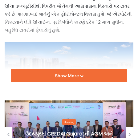
ઊંચા ડબ્લ્યૂટીસીથી વિપરીત જે તેમની આસપાસના વિસ્તારો પર ટાવર
કરે છે, શમશાબાદ ખાતેનું એક હોરિઝોન્ટલ વિકાસ હશે, જે એરપોર્ટની
નિકટતાને લીધે ઊંચાઈના પ્રતિબંધોને કારણે દરેક 12 માળ સુધીના
બહુવિધ ટાવરોમાં ફેલાયેલું હશે.
Show More
WTC શમશાબાદ હૈદરાબાદ એરપોર્ટથી થોડાક 100 મીટર દૂર મહેશ્વરમ
મંડલના રવિર્યાલા ગામમાં હાર્ડવેર પાર્કમાં આવશે.
Housing
GM અને
અમદાવાદના હેરિટેજ ઝોનમાં મોટા પ્રોજેક્ટ્