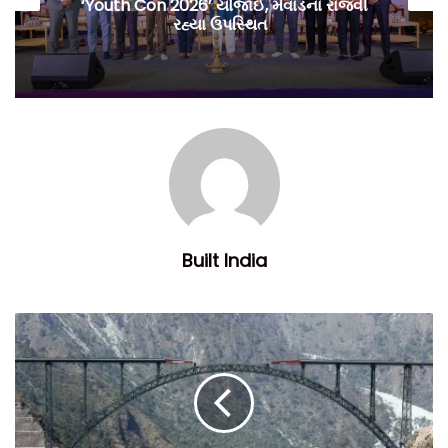
ા રાજવી
સરકારનો પ્રતિબંધ
Built India
સૂચિત WTC શમશાબાદ, જે 2025 માં તબક્કો-1 નું સત્તાવાર લોન્ચિંગ
જોવાનું છે, તે 4000 કરોડના રોકાણ પર શરૂઆતમાં 40 લાખ ચોરસ
ફૂટના બિલ્ટ-અપ વિસ્તારને લક્ષ્યાંકિત કરી રહ્યું છે, જેમાં 8-10 સુધી
વિસ્તરણની સંભાવના છે. 2035 સુધીમાં msft, વાય વરાપ્રસાદ રેડ્ડીએ,
WTC શમશાબાદ અને વિશાખાપટ્ટનમના વાઈસ-ચેરમેન અને કપિલ
કન્સલ્ટન્સીના વાઈસ પ્રેસિડેન્ટે મિડીયાને માહિતી આપી હતી.