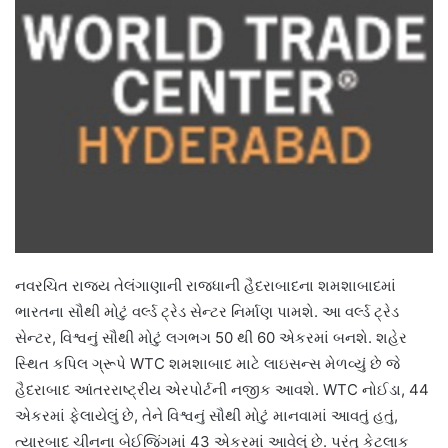
નવરચિત રાજ્ય તેલંગાણાની રાજધાની હૈદરાબાદના શમશાબાદમાં
ભારતના સૌથી મોટું વર્લ્ડ ટ્રેડ સેન્ટર નિર્માણ પામશે. આ વર્લ્ડ ટ્રેડ
સેન્ટર, વિશ્વનું સૌથી મોટું લગભગ 50 થી 60 એકરમાં બનશે. શહેર
સ્થિત કપિલ ગ્રૂપે WTC શમશાબાદ માટે લાઇસન્સ મેળવ્યું છે જે
હૈદરાબાદ આંતરરાષ્ટ્રીય એરપોર્ટની નજીક આવશે. WTC નોઈડા, 44
એકરમાં ફેલાયેલું છે, તેને વિશ્વનું સૌથી મોટું માનવામાં આવતું હતું,
ત્યારબાદ ચીનના બેઈજિંગમાં 43 એકરમાં આવેલું છે. પરંતુ કેટલાક